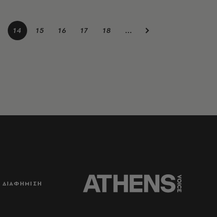
14
15
16
17
18
…
ΔΙΑΦΗΜΙΣΗ