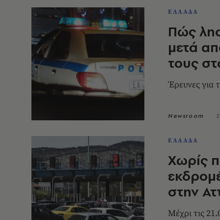
ΕΛΛΑΔΑ
Πώς λη
μετά απ
τους στ
Έρευνες για 
Newsroom
2
ΕΛΛΑΔΑ
Χωρίς 
εκδρομ
στην Ατ
Mέχρι τις 21.