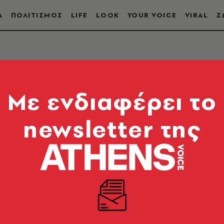
Α
ΠΟΛΙΤΙΣΜΟΣ
LIFE
LOOK
YOUR VOICE
VIRAL
Ζ
Mε ενδιαφέρει το
newsletter της