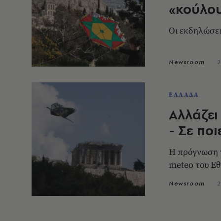
«κούλου
Οι εκδηλώσει
Newsroom
2
ΕΛΛΑΔΑ
Αλλάζει
- Σε πο
Η πρόγνωση γ
meteo του Εθ
Newsroom
2