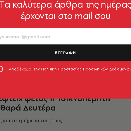
Tα καλύτερα άρθρα της ημέρα
έρχονται στο mail σου
ίγει το Τριώδιο - Οι
νίες για Τσικνοπέμπτη και
 Δευτέρα
επόμενες αργίες του 2024
ΕΓΓΡΑΦΗ
8.02.2024, 15:11
Αποδέχομαι την
Πολιτική Προστασίας Προσωπικών Δεδομένω
έφτει» φέτος η Τσικνοπέμπτη
αθαρά Δευτέρα
ς και τα τριήμερα του έτους