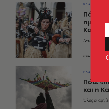
ΕΛΛΑΔΑ
Πότε ανο
ημερομη
Καθαρά
Αναλυτικά οι 
Newsroom
1
ΕΛΛΑΔΑ
Πότε «π
και η Κ
Όλες οι αργίε