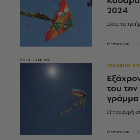
2024
Ποια τα τριή
Newsroom
2
TRENDING N
Εξάχρον
του την
γράμμα
Η τρυφερή α
Newsroom
1