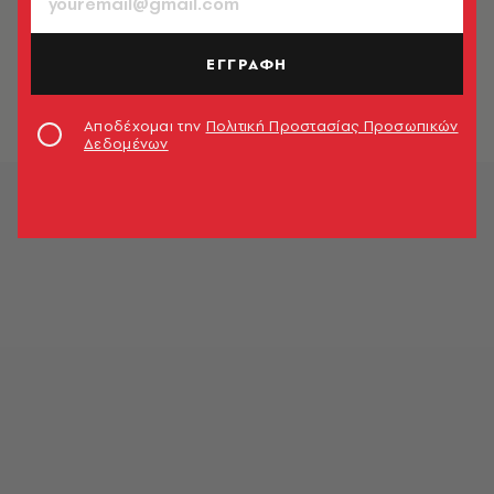
ΜΟΥΣΙΚΗ
13 ύμνοι που ακούγαμε σε κασέτα
ΕΓΓΡΑΦΗ
Γιάννης Τσάκαλος
Αποδέχομαι την
Πολιτική Προστασίας Προσωπικών
Δεδομένων