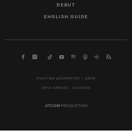
DEBUT
ENGLISH GUIDE
ΠΟΛΙΤΙΚΗ ΑΠΟΡΡΗΤΟΥ - GDPR
ΟΡΟΙ ΧΡΗΣΗΣ - COOKIES