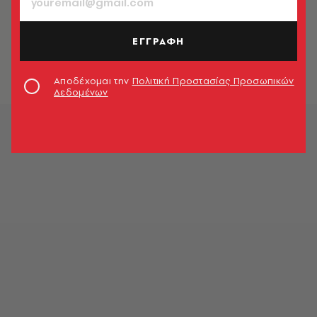
ΜΟΥΣΙΚΗ
Kneecap: Το μέλλον του hip hop
έρχεται από την Ιρλανδία
ΕΓΓΡΑΦΗ
Δημήτρης Αθανασιάδης
Αποδέχομαι την
Πολιτική Προστασίας Προσωπικών
Δεδομένων