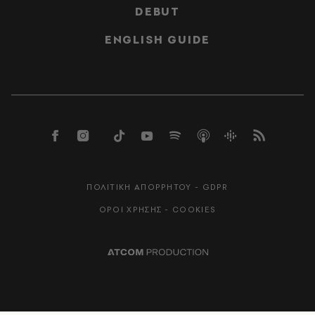
DEBUT
ENGLISH GUIDE
ΠΟΛΙΤΙΚΗ ΑΠΟΡΡΗΤΟΥ - GDPR
ΟΡΟΙ ΧΡΗΣΗΣ - COOKIES