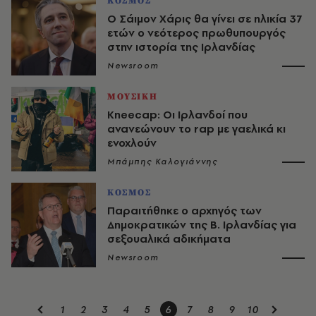
ΚΟΣΜΟΣ
Ο Σάιμον Χάρις θα γίνει σε ηλικία 37
ετών ο νεότερος πρωθυπουργός
στην ιστορία της Ιρλανδίας
Newsroom
ΜΟΥΣΙΚΗ
Kneecap: Οι Ιρλανδοί που
ανανεώνουν το rap με γαελικά κι
ενοχλούν
Μπάμπης Καλογιάννης
ΚΟΣΜΟΣ
Παραιτήθηκε ο αρχηγός των
Δημοκρατικών της Β. Ιρλανδίας για
σεξουαλικά αδικήματα
Newsroom
1
2
3
4
5
6
7
8
9
10