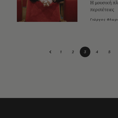
Η μουσική πλ
περιπέτειες
Γιώργος Φλωρ
1
2
3
4
5