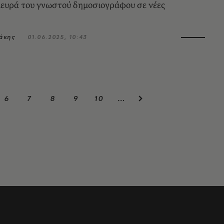
ευρά του γνωστού δημοσιογράφου σε νέες
άκης
01.06.2025, 10:43
6
7
8
9
10
…