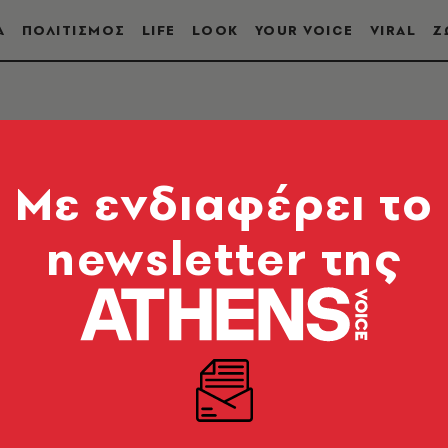
Α
ΠΟΛΙΤΙΣΜΟΣ
LIFE
LOOK
YOUR VOICE
VIRAL
Ζ
ΥΣΙΚΗ
Mε ενδιαφέρει το
newsletter της