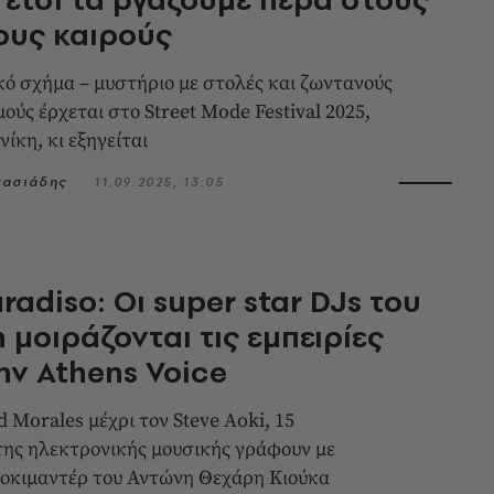
ους καιρούς
κό σχήμα – μυστήριο με στολές και ζωντανούς
ούς έρχεται στο Street Mode Festival 2025,
ίκη, κι εξηγείται
νασιάδης
11.09.2025, 13:05
radiso: Οι super star DJs του
 μοιράζονται τις εμπειρίες
ην Athens Voice
 Morales μέχρι τον Steve Aoki, 15
της ηλεκτρονικής μουσικής γράφουν με
οκιμαντέρ του Αντώνη Θεχάρη Κιούκα