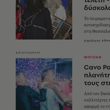
δύσκολ
Το πειραματι
αυτοσχεδιασμ
στη Θεσσαλον
Δημήτρης Αθα
ΜΟΥΣΙΚΗ
Cavo Pa
πλανήτη
τους στ
Από τον David
καλλιτέχνες 
αφορμή το ντ