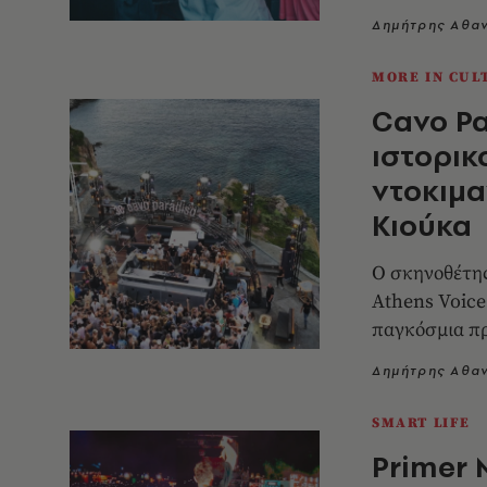
Δημήτρης Αθα
MORE IN CUL
Cavo Pa
ιστορικ
ντοκιμα
Κιούκα
Ο σκηνοθέτης
Athens Voice
παγκόσμια πρ
Δημήτρης Αθα
SMART LIFE
Primer 