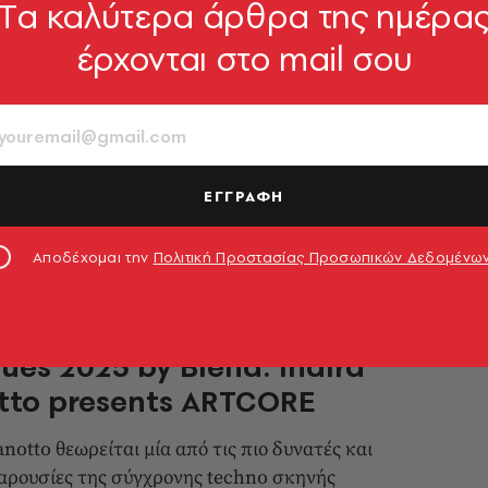
Tα καλύτερα άρθρα της ημέρα
έρχονται στο mail σου
κ: Δημιουργούμε ως αντίθεση
αταστροφή
ποιήτρια, τραγουδίστρια και συνθέτρια-
 της ηλεκτρονικής μουσικής μιλάει στην
ΕΓΓΡΑΦΗ
E για όλα
νασιάδης
18.09.2025, 20:34
Αποδέχομαι την
Πολιτική Προστασίας Προσωπικών Δεδομένω
ues 2025 by Blend: Indira
tto presents ARTCORE
notto θεωρείται μία από τις πιο δυνατές και
αρουσίες της σύγχρονης techno σκηνής