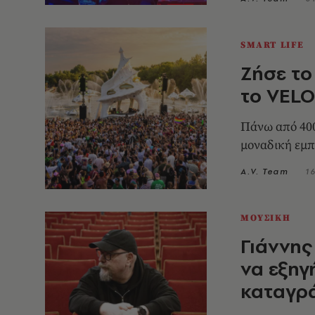
SMART LIFE
Ζήσε το
το VELO
Πάνω από 400
μοναδική εμπε
A.V. Team
1
ΜΟΥΣΙΚΗ
Γιάννης
να εξηγ
καταγρ