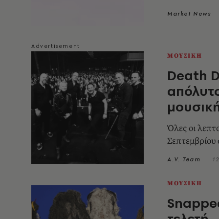
Market News
ΜΟΥΣΙΚΗ
Death D
απόλυτο
μουσικ
Όλες οι λεπτο
Σεπτεμβρίου
A.V. Team
1
ΜΟΥΣΙΚΗ
Snapped
τελετή 