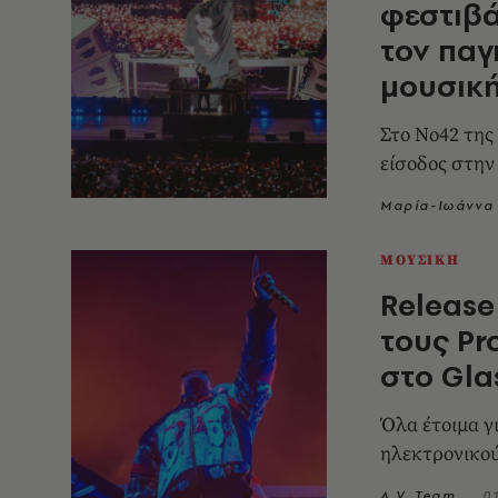
φεστιβά
τον παγ
μουσικ
Στο Νο42 της
είσοδος στην
Μαρία-Ιωάννα 
ΜΟΥΣΙΚΗ
Release
τους Pr
στο Gla
Όλα έτοιμα γ
ηλεκτρονικού
A.V. Team
0