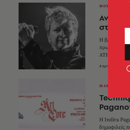
ΜΟΥΣΙΚΗ
Αν Κλαρ
στnν κ
Η βρετανίδα 
πρωτεργάτρια
ATHENS VOIC
Δημήτρης Αθα
MARKET
Techniq
Pagano
Η Indira Paga
δημοφιλείς π