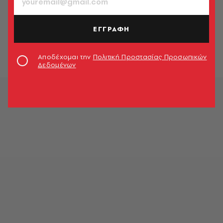
Χιου Γκραντ: «Μπήκα στην
υποκριτική μόνο για τη δόξα και τα
ΕΓΓΡΑΦΗ
χρήματα – πάντα μισούσα το ίδιο το
παίξιμο»
Newsroom
Αποδέχομαι την
Πολιτική Προστασίας Προσωπικών
Δεδομένων