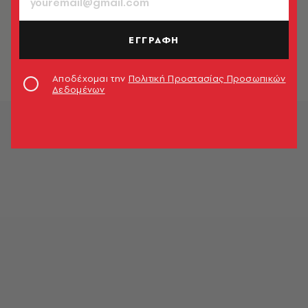
LIFESTYLE
Δώρα για υπερ-πλούσιους
ΕΓΓΡΑΦΗ
Γιάννης Νένες
Αποδέχομαι την
Πολιτική Προστασίας Προσωπικών
Δεδομένων