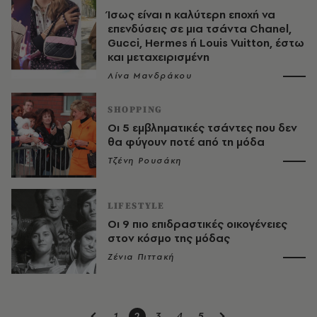
Ίσως είναι η καλύτερη εποχή να
επενδύσεις σε μια τσάντα Chanel,
Gucci, Hermes ή Louis Vuitton, έστω
και μεταχειρισμένη
Λίνα Μανδράκου
SHOPPING
Οι 5 εμβληματικές τσάντες που δεν
θα φύγουν ποτέ από τη μόδα
Τζένη Ρουσάκη
LIFESTYLE
Οι 9 πιο επιδραστικές οικογένειες
στον κόσμο της μόδας
Ζένια Πιττακή
1
2
3
4
5