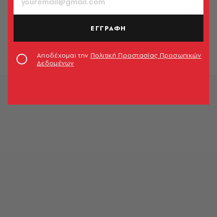
Η Gucci κλείνει καταστήματα, η
LVMH αποχωρίζεται τον Μάρκ
ΕΓΓΡΑΦΗ
Τζέικομπς. Και αυτό είναι μόνο η
αρχή για τον κόσμο της μόδας
Λεμονιά Καψάλη
Αποδέχομαι την
Πολιτική Προστασίας Προσωπικών
Δεδομένων