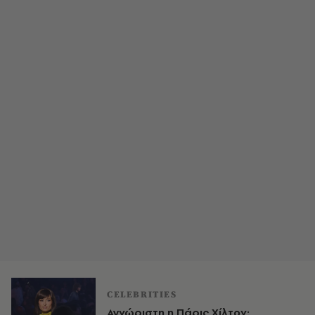
CELEBRITIES
Αγνώριστη η Πάρις Χίλτον: