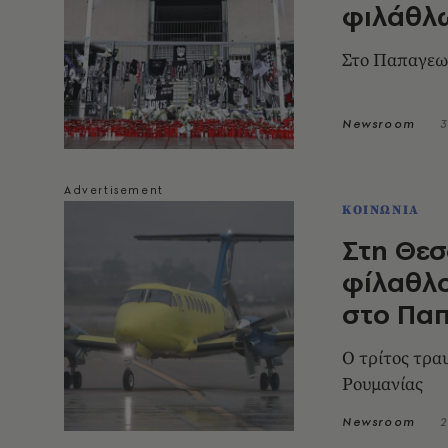
φιλάθλ
Στο Παπαγεωρ
Newsroom
3
ΚΟΙΝΩΝΙΑ
Στη Θεσ
φίλαθλο
στο Πα
Ο τρίτος τρα
Ρουμανίας
Newsroom
2