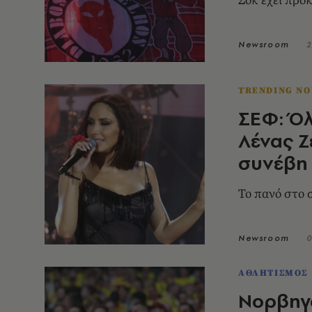
Σοκ έχει προ
Newsroom
2
TRENDING N
ΣΕΦ: Όλ
Λένας Ζ
συνέβη
Το πανό στο 
Newsroom
0
ΑΘΛΗΤΙΣΜΟΣ
Νορβηγό