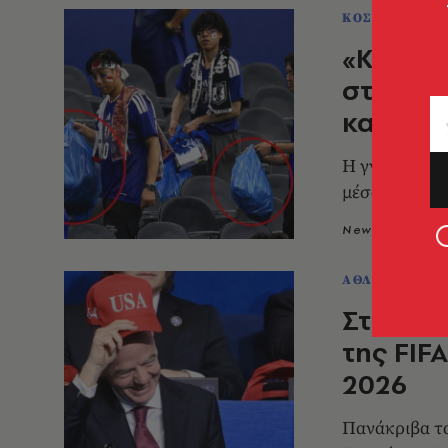
ΚΟΣΜΟΣ
«Κάντε 
στους Ι
καθάρισ
Η γνωστή συνή
μέσα στο σπίτ
Newsroom
3
ΑΘΛΗΤΙΣΜΟΣ
Στα «κά
της FIF
2026
Πανάκριβα τα