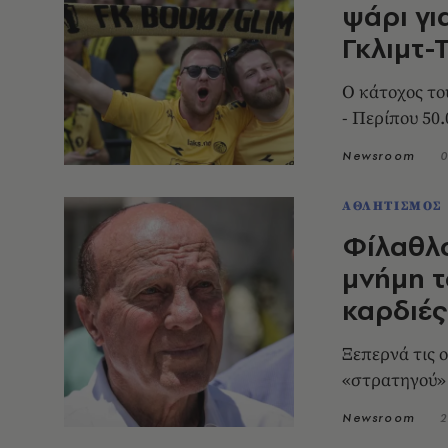
ψάρι γι
Γκλιμτ-
Ο κάτοχος το
- Περίπου 50.
Newsroom
0
ΑΘΛΗΤΙΣΜΟΣ
Φίλαθλο
μνήμη τ
καρδιές
Ξεπερνά τις 
«στρατηγού»
Newsroom
2