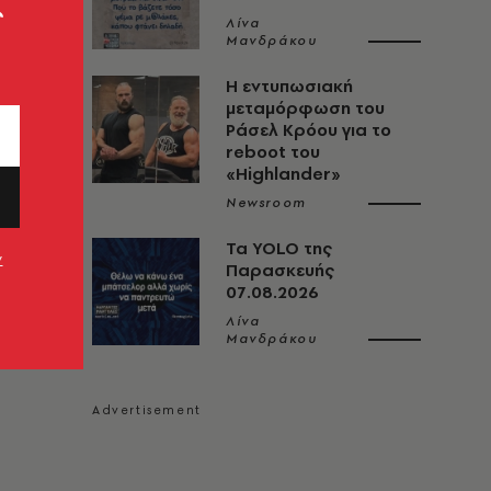
ς
Λίνα
Μανδράκου
Η εντυπωσιακή
μεταμόρφωση του
Ράσελ Κρόου για το
reboot του
«Highlander»
Newsroom
Τα YOLO της
ν
Παρασκευής
07.08.2026
Λίνα
Μανδράκου