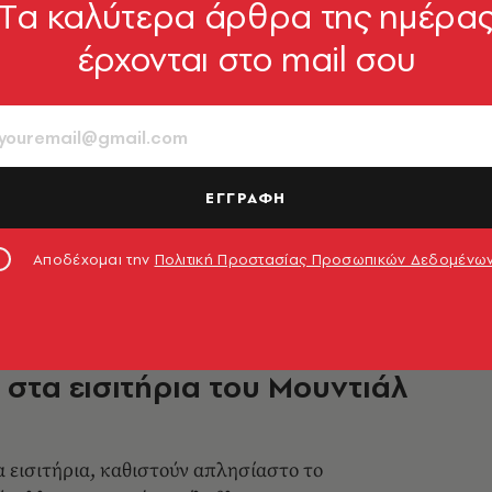
Tα καλύτερα άρθρα της ημέρα
έρχονται στο mail σου
το και στο σπίτι» λένε γυναίκες
άπωνες φιλάθλους που
αν το γήπεδο
θειά τους έγινε viral - Τι συμβαίνει όμως
ΕΓΓΡΑΦΗ
ι του καθενός;
0.06.2026, 09:40
Αποδέχομαι την
Πολιτική Προστασίας Προσωπικών Δεδομένω
γκελα» οι φίλαθλοι με τα κόλπα
A στα εισιτήρια του Μουντιάλ
 εισιτήρια, καθιστούν απλησίαστο το