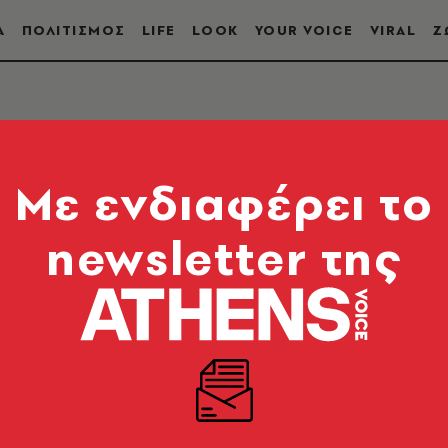
Α
ΠΟΛΙΤΙΣΜΟΣ
LIFE
LOOK
YOUR VOICE
VIRAL
Ζ
Mε ενδιαφέρει το
newsletter της