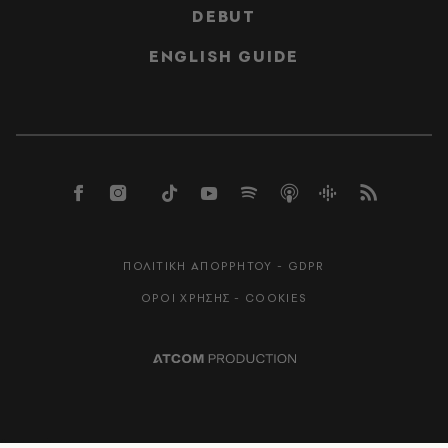
DEBUT
ENGLISH GUIDE
ΠΟΛΙΤΙΚΗ ΑΠΟΡΡΗΤΟΥ - GDPR
ΟΡΟΙ ΧΡΗΣΗΣ - COOKIES