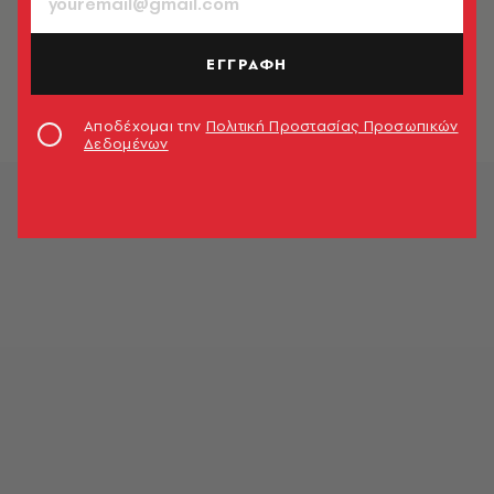
ΑΘΛΗΤΙΣΜΟΣ
Ηρωικός ο Απόλλων Λεμεσού, βάζει
σε μπελάδες την Έβερτον (video)
ΕΓΓΡΑΦΗ
Newsroom
Αποδέχομαι την
Πολιτική Προστασίας Προσωπικών
Δεδομένων