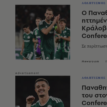
ΑΘΛΗΤΙΣΜΟΣ
Ο Παναθ
ηττημέν
Κράλοβε
Confer
Σε περίπτωση
Newsroom
0
ΑΘΛΗΤΙΣΜΟΣ
Παναθην
του στο
Confer