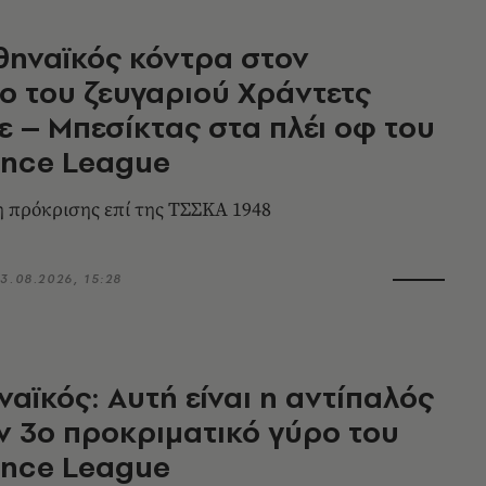
ηναϊκός κόντρα στον
ο του ζευγαριού Χράντετς
 – Μπεσίκτας στα πλέι οφ του
ence League
 πρόκρισης επί της ΤΣΣΚΑ 1948
3.08.2026, 15:28
αϊκός: Αυτή είναι η αντίπαλός
ν 3ο προκριματικό γύρο του
ence League