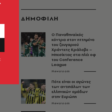
ς
ΔΗΜΟΦΙΛΗ
Ο Παναθηναϊκός
κόντρα στον ηττημένο
του ζευγαριού
Χράντετς Κράλοβε –
Μπεσίκτας στα πλέι οφ
ν
του Conference
League
Newsroom
Πότε είναι οι αγώνες
των αντιπάλων των
ελληνικών ομάδων
στην Ευρώπη
Newsroom