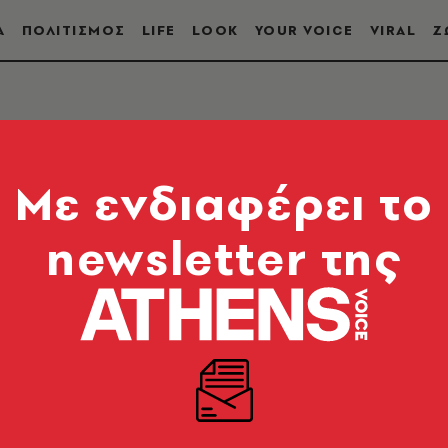
Α
ΠΟΛΙΤΙΣΜΟΣ
LIFE
LOOK
YOUR VOICE
VIRAL
Ζ
NCE LEAGUE
Mε ενδιαφέρει το
newsletter της
την Athens Voice για το UEFA Europa Conference Le
 διασυλλογική ποδοσφαιρική διοργάνωση της Uefa, 
ση με βάση την επίδοση τους στα εθνικά πρωταθλήμ
ασυλλογική διοργάνωση στην Ευρώπη μετά το UEFA 