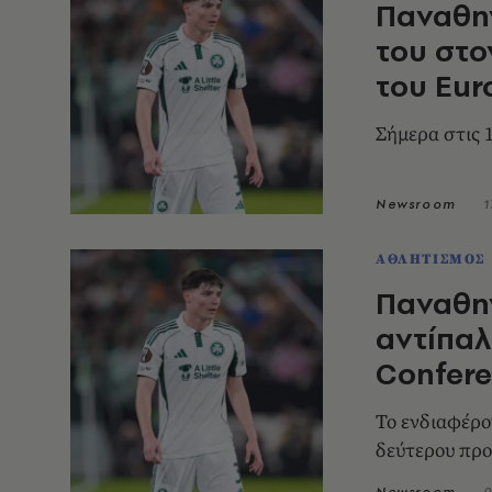
Παναθην
του στο
του Eur
Σήμερα στις 
Newsroom
1
ΑΘΛΗΤΙΣΜΟΣ
Παναθην
αντίπαλ
Confer
Το ενδιαφέρο
δεύτερου προ
Newsroom
0