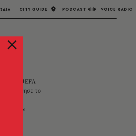
ΩΔΙΑ
CITY GUIDE
PODCAST
VOICE RADIO
auge. Το UEFA
που ξεκίνησε το
ατα και
Champions