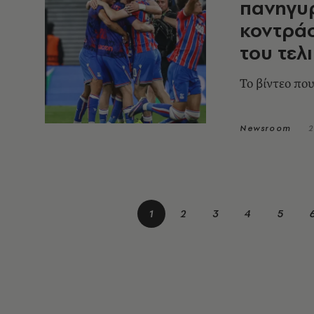
πανηγυρ
κοντρά
του τελ
Το βίντεο πο
Newsroom
2
1
2
3
4
5