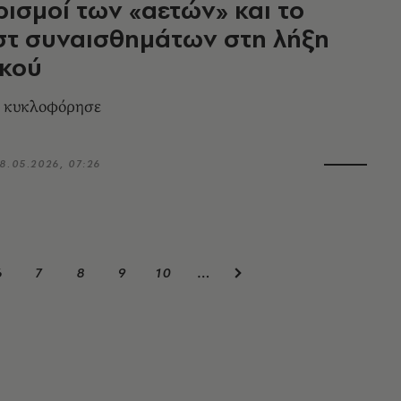
ισμοί των «αετών» και το
στ συναισθημάτων στη λήξη
ικού
υ κυκλοφόρησε
8.05.2026, 07:26
6
7
8
9
10
…