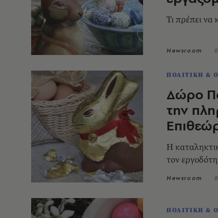
Τι πρέπει να 
Newsroom
0
ΠΟΛΙΤΙΚΗ & 
Δώρο Πά
την πλη
Επιθεώ
Η καταληκτικ
τον εργοδότη
Newsroom
0
ΠΟΛΙΤΙΚΗ & 