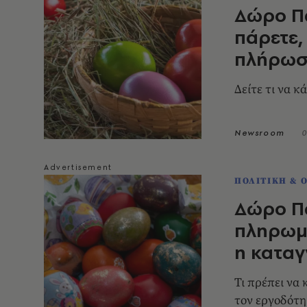
Δώρο Πά
πάρετε,
πλήρωσ
Δείτε τι να κ
Newsroom
0
ΠΟΛΙΤΙΚΗ & 
Δώρο Πά
πληρωμέ
η καταγ
Τι πρέπει να 
τον εργοδότη