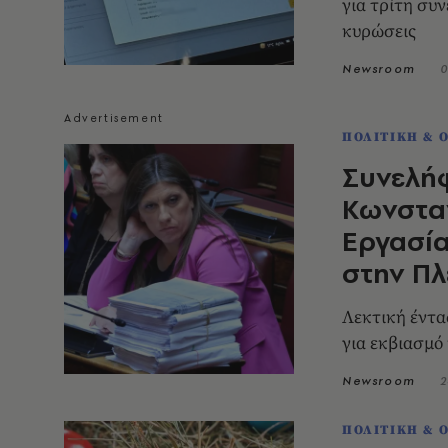
για τρίτη συ
κυρώσεις
Newsroom
0
ΠΟΛΙΤΙΚΗ & 
Συνελήφ
Κωνστα
Εργασί
στην Πλ
Λεκτική έντα
για εκβιασμό
Newsroom
2
ΠΟΛΙΤΙΚΗ & 