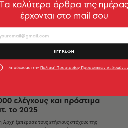
Tα καλύτερα άρθρα της ημέρα
έρχονται στο mail σου
ται οι αναφορές στον
ο του Πολίτη: Τι καταγγέλλουν
τερο οι πολίτες
πεδο συμμόρφωσης στις επισημάνσεις της
ΕΓΓΡΑΦΗ
3.06.2026, 15:48
Αποδέχομαι την
Πολιτική Προστασίας Προσωπικών Δεδομένω
ΟΙΚΟΝΟΜΙΑ
ηση Εργασίας: Ρεκόρ με πάνω
000 ελέγχους και πρόστιμα
τ. το 2025
 Αρχή ξεπέρασε τους ετήσιους στόχους της