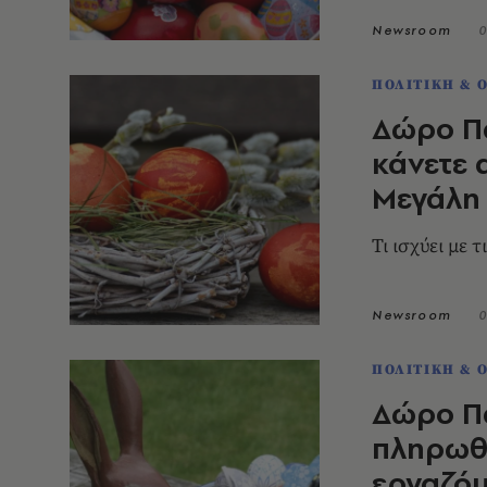
Newsroom
0
ΠΟΛΙΤΙΚΗ & 
Δώρο Πά
κάνετε 
Μεγάλη
Τι ισχύει με 
Newsroom
0
ΠΟΛΙΤΙΚΗ & 
Δώρο Πά
πληρωθε
εργαζό