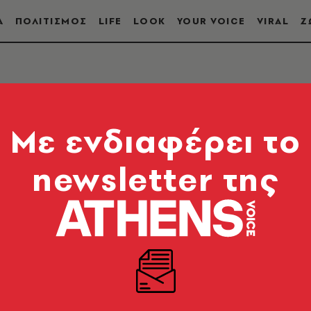
Α
ΠΟΛΙΤΙΣΜΟΣ
LIFE
LOOK
YOUR VOICE
VIRAL
Ζ
ΣΙΑΣ
Mε ενδιαφέρει το
newsletter της