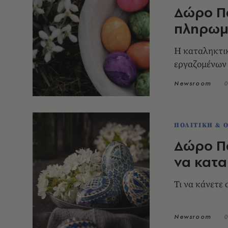
Δώρο Πά
πληρωμέ
Η καταληκτι
εργαζομένων
Newsroom
0
ΠΟΛΙΤΙΚΗ & 
Δώρο Πά
να κατα
Τι να κάνετε 
Newsroom
0