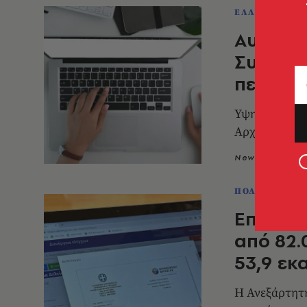
ΕΛΛΑΔΑ
Αυξάνον
Συνήγορ
περισσό
Υψηλό το επί
Αρχής
Newsroom
1
ΠΟΛΙΤΙΚΗ & 
Επιθεώρ
από 82.
53,9 εκα
Η Ανεξάρτητη