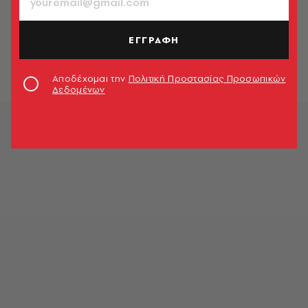
ΠΟΛΙΤΙΚΗ & ΟΙΚΟΝΟΜΙΑ
Κρεμλίνο: Στα σκαριά η επίσκεψη
Τσίπρα
ΕΓΓΡΑΦΗ
Newsroom
Αποδέχομαι την
Πολιτική Προστασίας Προσωπικών
Δεδομένων