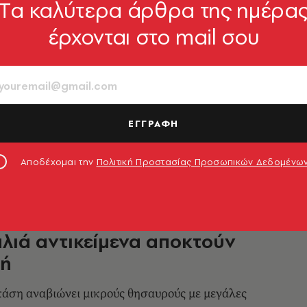
Tα καλύτερα άρθρα της ημέρα
ΧΙΤΕΚΤΟΝΙΚΗ
έρχονται στο mail σου
πουλήσετε τα παλιά σας
στο διαδίκτυο: Τα 5 λάθη που
να αποφύγετε
 των ειδικών
ΕΓΓΡΑΦΗ
5.07.2026, 12:17
Αποδέχομαι την
Πολιτική Προστασίας Προσωπικών Δεδομένω
no» - The Freedom Project:
λιά αντικείμενα αποκτούν
ωή
ση αναβιώνει μικρούς θησαυρούς με μεγάλες