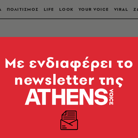
Α
ΠΟΛΙΤΙΣΜΟΣ
LIFE
LOOK
YOUR VOICE
VIRAL
Ζ
Mε ενδιαφέρει το
newsletter της