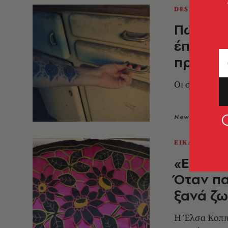
DESIGN & ΑΡ
Πώς να 
έπιπλα 
πρέπει 
Οι συμβουλές
Newsroom
1
ΕΙΚΑΣΤΙΚΑ
«Ena Mo
Όταν πα
ξανά ζ
Η Έλσα Κοππά