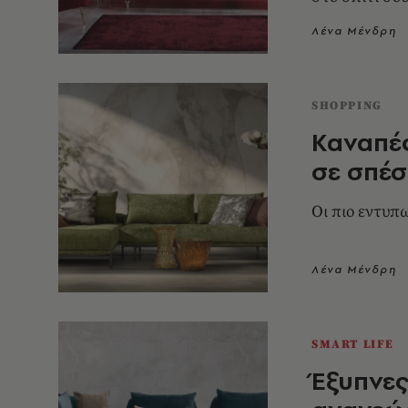
Λένα Μένδρη
SHOPPING
Καναπές
σε σπέσ
Οι πιο εντυπ
Λένα Μένδρη
SMART LIFE
Έξυπνες 