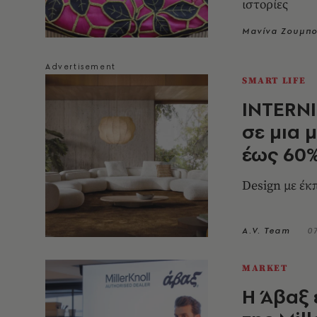
ιστορίες
Μανίνα Ζουμπ
SMART LIFE
INTERNI
σε μια 
έως 60
Design με έ
A.V. Team
0
MARKET
Η Άβαξ 