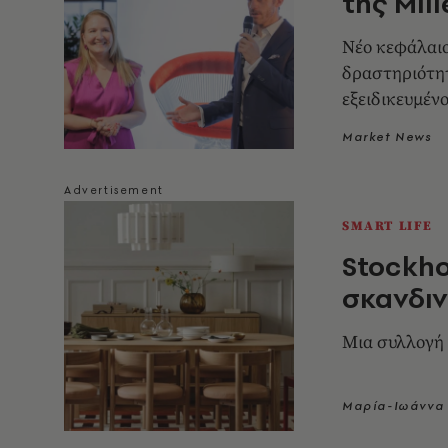
της Mil
Nέο κεφάλαιο
δραστηριότητ
εξειδικευμένο
Market News
SMART LIFE
Stockho
σκανδιν
Μια συλλογή 
Μαρία-Ιωάννα 