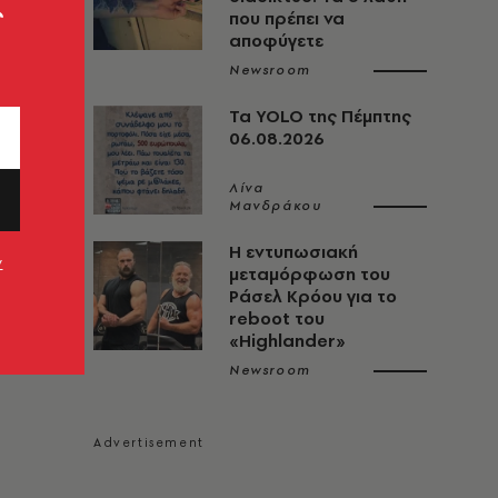
ς
που πρέπει να
αποφύγετε
Newsroom
Τα YOLO της Πέμπτης
06.08.2026
Λίνα
Μανδράκου
Η εντυπωσιακή
ν
μεταμόρφωση του
Ράσελ Κρόου για το
reboot του
«Highlander»
Newsroom