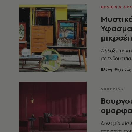
DESIGN & ΑΡ
Μυστικά 
Υφασματ
μικροέπ
Άλλαξε το ντ
σε ενθουσιάσ
Ελένη Ψυχούλη
SHOPPING
Βουργου
ομορφαί
Δίνει μία αί
στο σπίτι σο