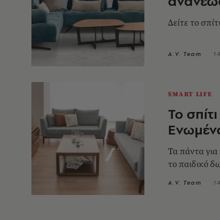
ανανεώσ
Δείτε το σπίτ
A.V. Team
1
SMART LIFE
Το σπίτ
Ενωμέν
Τα πάντα για
το παιδικό δ
A.V. Team
1