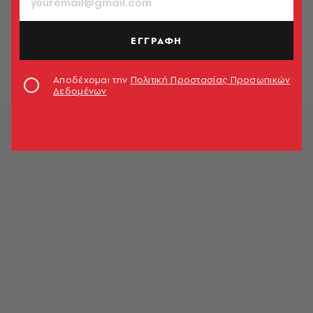
ΠΟΛΙΤΙΚΗ & ΟΙΚΟΝΟΜΙΑ
Επίδομα Θέρμανσης: Πόσα χρήματα
θα λάβουν σήμερα οι δικαιούχοι
ΕΓΓΡΑΦΗ
Newsroom
Αποδέχομαι την
Πολιτική Προστασίας Προσωπικών
Δεδομένων