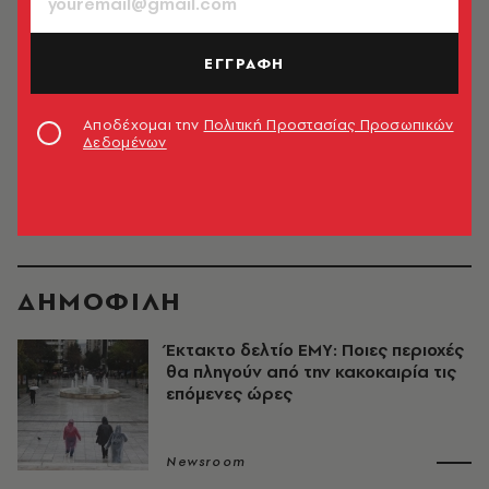
ΕΛΛΑΔΑ
Έκτακτο δελτίο επιδείνωσης καιρού:
Έρχεται χιονιάς
ΕΓΓΡΑΦΗ
Newsroom
Αποδέχομαι την
Πολιτική Προστασίας Προσωπικών
Δεδομένων
4
5
6
7
8
9
10
11
12
13
ΔΗΜΟΦΙΛΗ
Έκτακτο δελτίο ΕΜΥ: Ποιες περιοχές
θα πληγούν από την κακοκαιρία τις
επόμενες ώρες
Newsroom