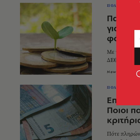
ΠΟΛΙΤΙΚΗ & 
Παρεμβά
για οφε
φόρους
Με τρίπτυχο 
ΔΕΘ, η κυβέρ
Newsroom
2
ΠΟΛΙΤΙΚΗ & 
Επίδομα
Ποιοι π
κριτήρι
Πότε πληρώνε