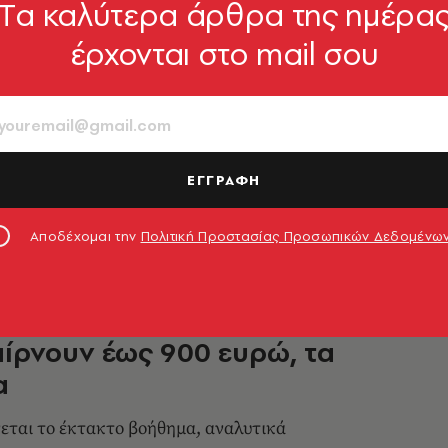
Tα καλύτερα άρθρα της ημέρα
ΟΙΚΟΝΟΜΙΑ
έρχονται στο mail σου
σεις για την ακρίβεια, ανάσες
ιλέτες και νέες μειώσεις σε
μέτρων και νέο πακέτο ελαφρύνσεων στη
ΕΓΓΡΑΦΗ
νηση επιχειρεί να στηρίξει τα εισοδήματα
1.06.2026, 09:53
Αποδέχομαι την
Πολιτική Προστασίας Προσωπικών Δεδομένω
ΟΙΚΟΝΟΜΙΑ
 150 ευρώ για κάθε παιδί:
αίρνουν έως 900 ευρώ, τα
α
ται το έκτακτο βοήθημα, αναλυτικά