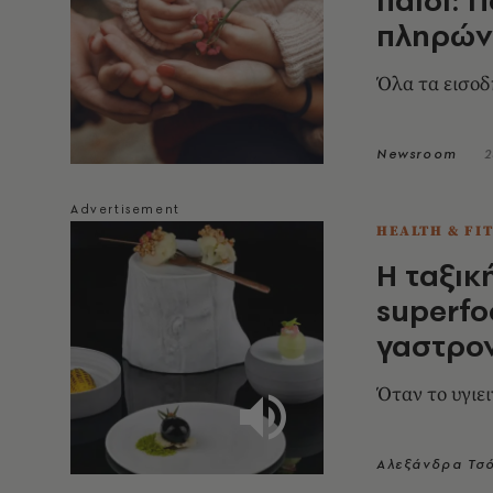
πληρών
Όλα τα εισοδ
Newsroom
2
HEALTH & FI
H ταξικ
superfo
γαστρο
Όταν το υγιε
Αλεξάνδρα Τσ