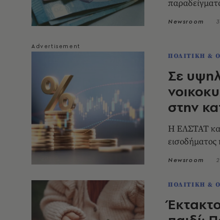
παραδείγματ
Newsroom
3
ΠΟΛΙΤΙΚΗ & 
Σε υψηλ
νοικοκυ
στην κ
Η ΕΛΣΤΑΤ κα
εισοδήματος 
Newsroom
2
ΠΟΛΙΤΙΚΗ & 
Έκτακτο
παιδί: Π