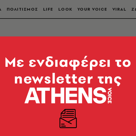
Α
ΠΟΛΙΤΙΣΜΟΣ
LIFE
LOOK
YOUR VOICE
VIRAL
Ζ
Mε ενδιαφέρει το
newsletter της