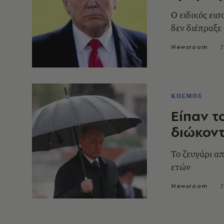
Ο ειδικός ει
δεν διέπραξε
Newsroom
2
ΚΟΣΜΟΣ
Είπαν τ
διώκοντ
Το ζευγάρι α
ετών
Newsroom
2