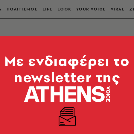
Α
ΠΟΛΙΤΙΣΜΟΣ
LIFE
LOOK
YOUR VOICE
VIRAL
Ζ
Mε ενδιαφέρει το
newsletter της