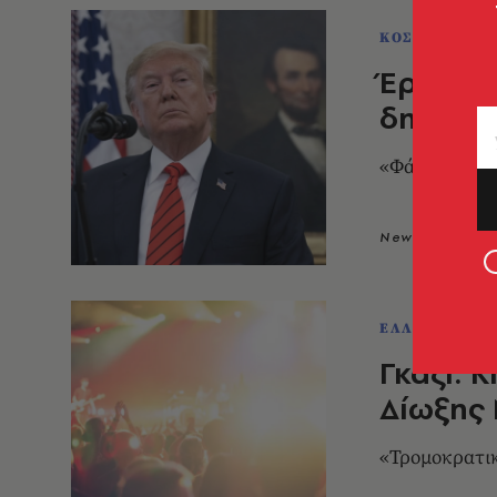
ΚΟΣΜΟΣ
Έρευνα 
δημόσι
«Φάρσα» την
Newsroom
1
ΕΛΛΑΔΑ
Γκάζι: 
Δίωξης
«Τρομοκρατικ