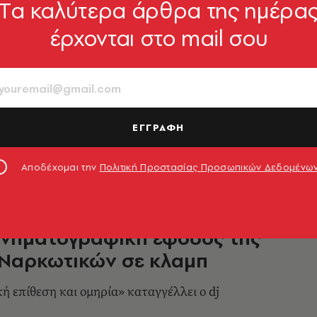
Tα καλύτερα άρθρα της ημέρα
έρχονται στο mail σου
για δίωξη Τραμπ: Ξεκινούν οι
ες ακροάσεις μαρτύρων
 χαρακτηρίζει ο πρόεδρος των ΗΠΑ
ΕΓΓΡΑΦΗ
1.11.2019, 12:57
Αποδέχομαι την
Πολιτική Προστασίας Προσωπικών Δεδομένω
Κινηματογραφική έφοδος της
 Ναρκωτικών σε κλαμπ
ή επίθεση και ομηρία» καταγγέλλει ο dj