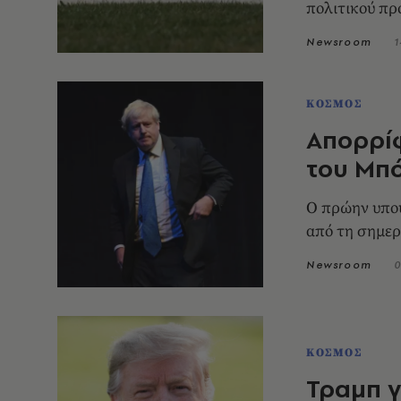
πολιτικού π
Newsroom
1
ΚΟΣΜΟΣ
Απορρίφ
του Μπό
Ο πρώην υπου
από τη σημερ
Newsroom
0
ΚΟΣΜΟΣ
Τραμπ γ