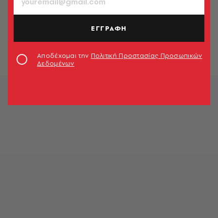
Ένας άγνωστος στο γαμήλιο
άλμπουμ: Το μυστήριο του
ΕΓΓΡΑΦΗ
απρόσκλητου καλεσμένου
λύθηκε...τέσσερα χρόνια μετά
Newsroom
Αποδέχομαι την
Πολιτική Προστασίας Προσωπικών
Δεδομένων