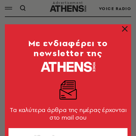
VOICE RADIO
ΔΕΞΙΩΣΗ
Mε ενδιαφέρει το
newsletter της
ΟΛΑ ΤΑ ΑΡΘΡΑ ΤΟΥ TAG
ΔΕΞΙΩΣΗ
ΠΟΛΙΤΙΚΗ & ΟΙΚΟΝΟΜΙΑ
Οι χειραψίες του Εμανουέλ Μακρόν,
το μενού και τα χαμόγελα στο
Tα καλύτερα άρθρα της ημέρας έρχονται
επίσημο δείπνο στο Προεδρικό
στο mail σου
Newsroom
TRENDING NOW