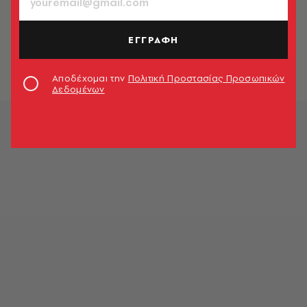
LOOK NEWS
clinéa: Ήρθε η ώρα το δέρμα σου
να ξεδιψάσει!
ΕΓΓΡΑΦΗ
Look Team
Αποδέχομαι την
Πολιτική Προστασίας Προσωπικών
Δεδομένων