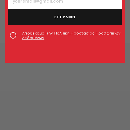
LOOK NEWS
Weekend Ready: Η Fjällräven έχει το
τέλειο daypack για κάθε μικρή
ΕΓΓΡΑΦΗ
απόδραση
Look Team
Αποδέχομαι την
Πολιτική Προστασίας Προσωπικών
Δεδομένων