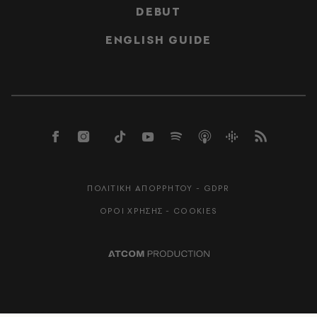
DEBUT
ENGLISH GUIDE
ΠΟΛΙΤΙΚΗ ΑΠΟΡΡΗΤΟΥ - GDPR
ΟΡΟΙ ΧΡΗΣΗΣ - COOKIES