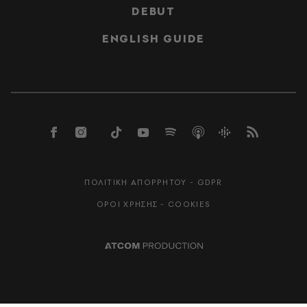
DEBUT
ENGLISH GUIDE
ΠΟΛΙΤΙΚΗ ΑΠΟΡΡΗΤΟΥ - GDPR
ΟΡΟΙ ΧΡΗΣΗΣ - COOKIES