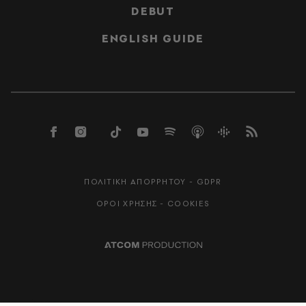
DEBUT
ENGLISH GUIDE
ΠΟΛΙΤΙΚΗ ΑΠΟΡΡΗΤΟΥ - GDPR
ΟΡΟΙ ΧΡΗΣΗΣ - COOKIES