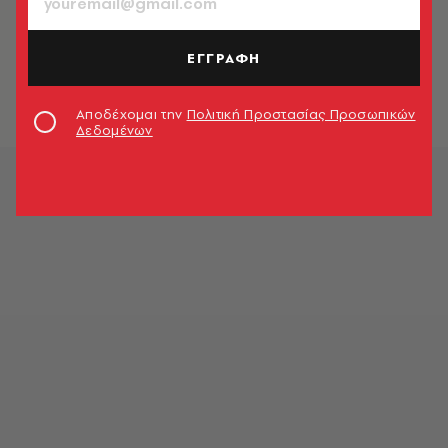
ΚΟΣΜΟΣ
Ινδοί επιστήμονες απορρίπτουν τον
Αϊνστάιν και τον Νεύτωνα
ΕΓΓΡΑΦΗ
Newsroom
Αποδέχομαι την
Πολιτική Προστασίας Προσωπικών
Δεδομένων