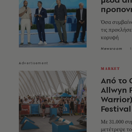
προπον
Όσα συμβαίνο
τις προκλήσε
κορυφή
Newsroom
1
MARKET
Από το 
Allwyn 
Warrior
Festival
Με 31.000 συμ
μετέτρεψε το