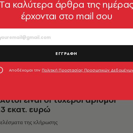
Tα καλύτερα άρθρα της ημέρα
έρχονται στο mail σου
 Τζόκερ: Αυτοί είναι οι
 αριθμοί που κερδίζουν πάνω
κατ. ευρώ
τελέσματα
ΕΓΓΡΑΦΗ
7.08.2026, 07:14
Αποδέχομαι την
Πολιτική Προστασίας Προσωπικών Δεδομένω
Αυτοί είναι οι τυχεροί αριθμοί
,3 εκατ. ευρώ
τελέσματα της κλήρωσης