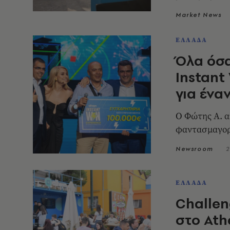
Market News
ΕΛΛΑΔΑ
Όλα όσα
Instant
για ένα
Ο Φώτης Α. α
φαντασμαγορι
Newsroom
2
ΕΛΛΑΔΑ
Challen
στο Athe