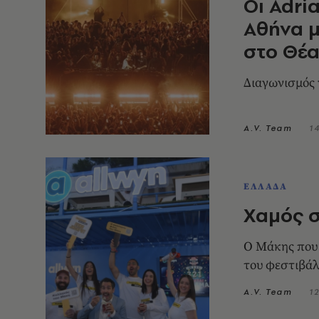
Οι Adri
Αθήνα μ
στο Θέ
Διαγωνισμός 
A.V. Team
1
ΕΛΛΑΔΑ
Χαμός σ
Ο Μάκης που 
του φεστιβά
A.V. Team
1