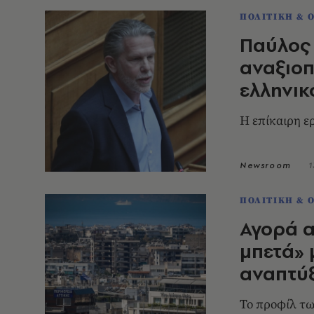
ΠΟΛΙΤΙΚΗ & 
Παύλος 
αναξιοπ
ελληνικ
Η επίκαιρη ε
Newsroom
1
ΠΟΛΙΤΙΚΗ & 
Αγορά α
μπετά» 
αναπτύξ
Το προφίλ τ