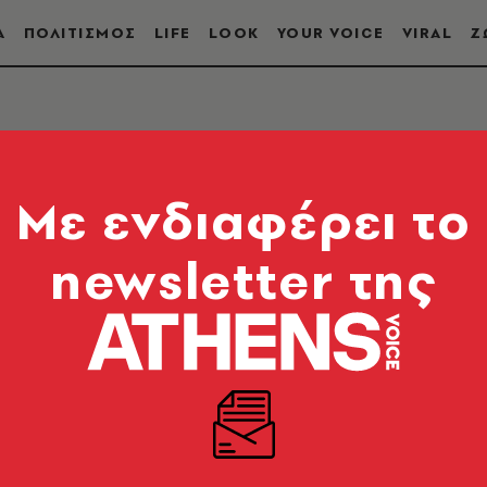
Α
ΠΟΛΙΤΙΣΜΟΣ
LIFE
LOOK
YOUR VOICE
VIRAL
Ζ
Mε ενδιαφέρει το
newsletter της