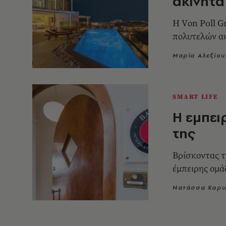
ακίνητα
Η Vοn Poll G
πολυτελών α
Μαρία Αλεξίου
SMART LIFE
Η εμπει
της
Βρίσκοντας το
έμπειρης ομά
Νατάσσα Καρυ