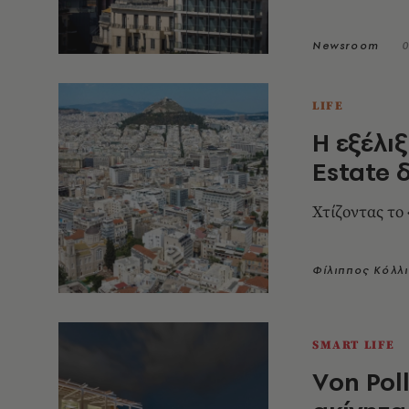
Newsroom
0
LIFE
Η εξέλι
Estate 
Χτίζοντας το
Φίλιππος Κόλλ
SMART LIFE
Vοn Pol