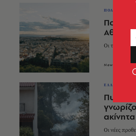
ΠΟΛΙΤΙΚΗ & 
Ποιες εί
Αθήνας 
Οι τιμές των
Newsroom
1
ΕΛΛΑΔΑ
Πυροπρο
γνωρίζο
ακίνητα
Οι νέες προθ