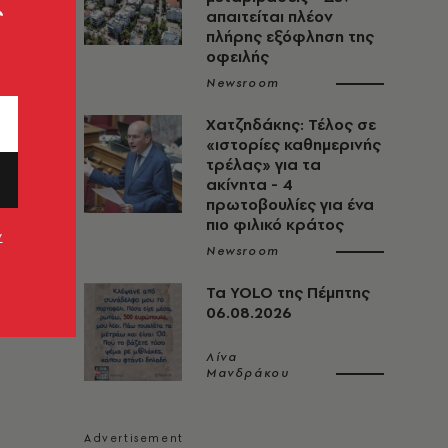
ς
απαιτείται πλέον
πλήρης εξόφληση της
οφειλής
Newsroom
Χατζηδάκης: Τέλος σε
«ιστορίες καθημερινής
τρέλας» για τα
ακίνητα - 4
πρωτοβουλίες για ένα
πιο φιλικό κράτος
ν
Newsroom
Τα YOLO της Πέμπτης
06.08.2026
Λίνα
Μανδράκου