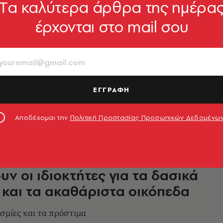
Tα καλύτερα άρθρα της ημέρα
ΟΙΚΟΝΟΜΙΑ
έρχονται στο mail σου
ναι οι πιο ακριβές περιοχές της
για αγορά κατοικίας
 ακινήτων στις γειτονιές της πρωτεύουσας
ΕΓΓΡΑΦΗ
5.06.2024, 11:14
Αποδέχομαι την
Πολιτική Προστασίας Προσωπικών Δεδομένω
στασία: Τι πρέπει να
υν οι ιδιοκτήτες για τα δασικά
 και τα ακαθάριστα οικόπεδα
εσμίες και τα πρόστιμα