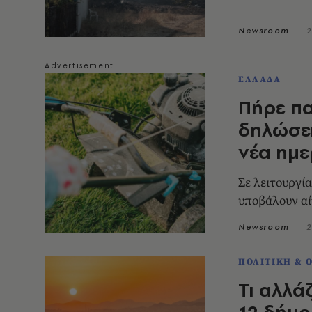
Newsroom
2
ΕΛΛΑΔΑ
Πήρε πα
δηλώσει
νέα ημε
Σε λειτουργί
υποβάλουν αί
Newsroom
2
ΠΟΛΙΤΙΚΗ & 
Τι αλλάζ
12 δήμο