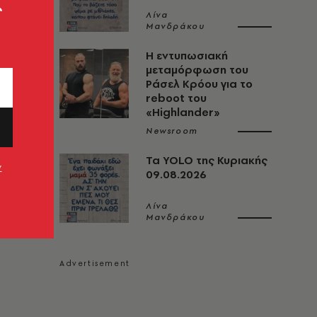
ς
Λίνα
Μανδράκου
Η εντυπωσιακή
μεταμόρφωση του
Ράσελ Κρόου για το
reboot του
«Highlander»
Newsroom
Τα YOLO της Κυριακής
ν
09.08.2026
Λίνα
Μανδράκου