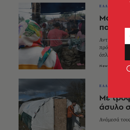
ΕΛΛΑΔΑ
Μόρια:
που δο
Αντιμετωπίζε
πρόθεση, καθ
όπλα
Newsroom
2
ΕΛΛΑΔΑ
Με τροφ
άσυλο σ
Ανάμεσά τους