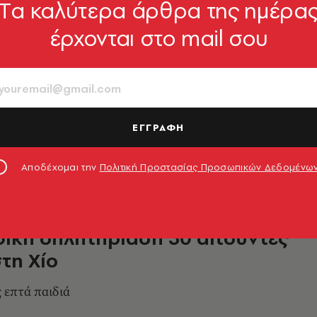
Tα καλύτερα άρθρα της ημέρα
έρχονται στο mail σου
 Συνελήφθη η 23χρονη Αφγανή
λοφόνησε ομοεθνή της
ι τις κατηγορίες της ανθρωποκτονίας με
ώς και της παράβασης της νομοθεσίας για τα
ΕΓΓΡΑΦΗ
5.05.2020, 19:00
Αποδέχομαι την
Πολιτική Προστασίας Προσωπικών Δεδομένω
ική δηλητηρίαση 30 αιτούντες
τη Χίο
 επτά παιδιά