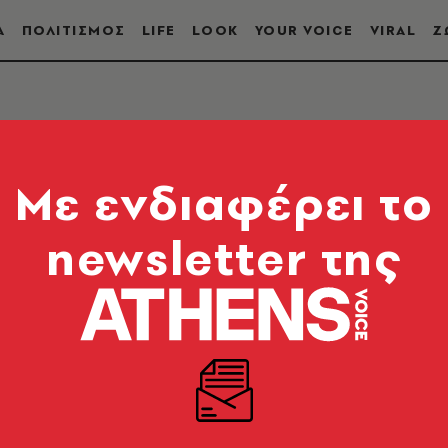
Α
ΠΟΛΙΤΙΣΜΟΣ
LIFE
LOOK
YOUR VOICE
VIRAL
Ζ
Mε ενδιαφέρει το
newsletter της