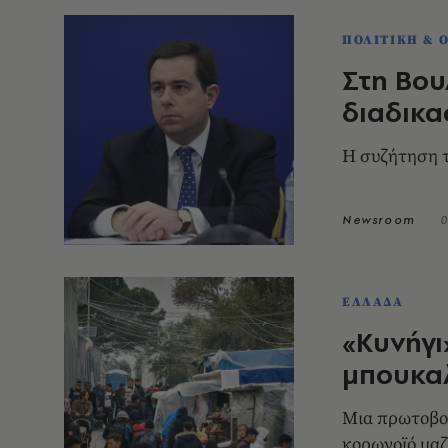
ΠΟΛΙΤΙΚΗ & 
Στη Βου
διαδικ
Η συζήτηση τ
Newsroom
0
ΕΛΛΑΔΑ
«Κυνήγι
μπουκα
Μια πρωτοβου
κορωνοϊό μαζί