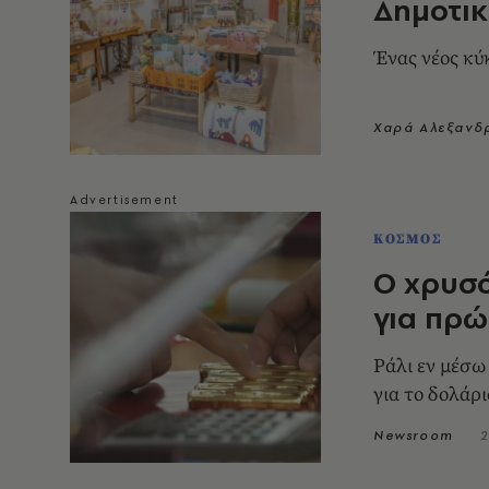
Δημοτι
Ένας νέος κύκ
Χαρά Αλεξανδ
ΚΟΣΜΟΣ
Ο χρυσό
για πρώ
Ράλι εν μέσω
για το δολάρι
Newsroom
2