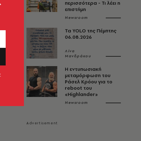
ς
περισσότερα - Τι λέει η
επιστήμη
Newsroom
Τα YOLO της Πέμπτης
06.08.2026
Λίνα
Μανδράκου
Η εντυπωσιακή
ν
μεταμόρφωση του
Ράσελ Κρόου για το
reboot του
«Highlander»
Newsroom