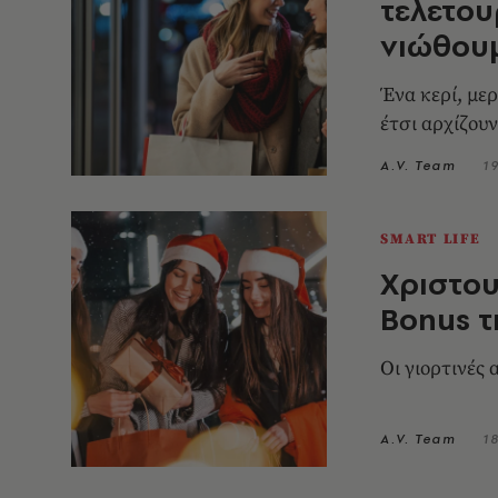
τελετου
νιώθου
Ένα κερί, μερ
έτσι αρχίζου
A.V. Team
1
SMART LIFE
Χριστου
Bonus τ
Οι γιορτινές 
A.V. Team
18