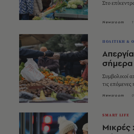
Στο επίκεντρ
Newsroom
1
ΠΟΛΙΤΙΚΗ & 
Απεργία
σήμερα
Συμβολικοί α
τις επόμενες
Newsroom
0
SMART LIFE
Μικρές 