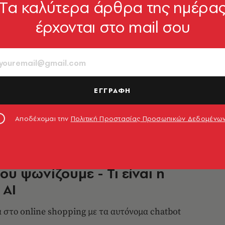
Tα καλύτερα άρθρα της ημέρα
στε σαν τον Ακύλα και το στιλ
έρχονται στο mail σου
 προσωπικότητα: Σου είπα, φέρ’
, τολμηρό, ελεύθερο με χαρακτήρα, χωρίς
ΕΓΓΡΑΦΗ
Σιγαλού
21.02.2026, 10:42
Αποδέχομαι την
Πολιτική Προστασίας Προσωπικών Δεδομένω
- ΕΠΙΣΤΗΜΗ
εχνητή νοημοσύνη αλλάζει τον
ου ψωνίζουμε - Τι είναι η
 AI
 στο online shopping με τα αυτόνομα chatbot