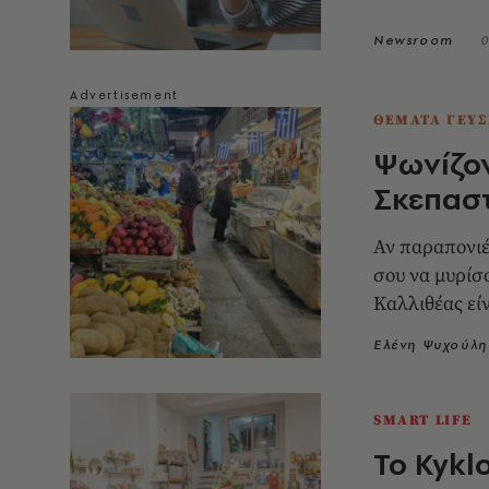
Newsroom
0
ΘΕΜΑΤΑ ΓΕΥΣ
Ψωνίζον
Σκεπαστ
Αν παραπονιέσ
σου να μυρίσ
Καλλιθέας εί
Ελένη Ψυχούλη
SMART LIFE
Το Kykl