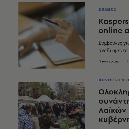
ΚΟΣΜΟΣ
Kaspers
online 
Συμβουλές γι
αναδυόμενες 
Newsroom
1
ΠΟΛΙΤΙΚΗ & 
Ολοκληρ
συνάντ
Λαϊκών 
κυβέρν