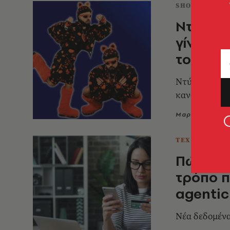
SHOPPING
Ντυνόμα
γίνεται
το!
Ντύσιμο απλό
κανόνες
Μαρία-Ιωάννα 
ΤΕΧΝΟΛΟΓΙΑ 
Πώς η τ
τρόπο π
agentic
Νέα δεδομένα