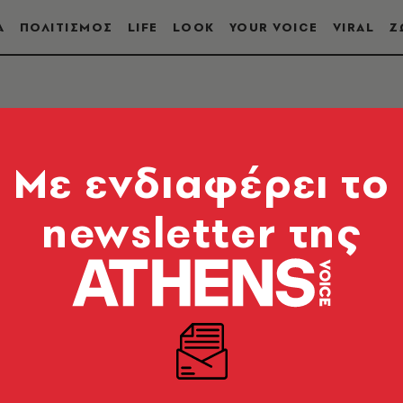
Α
ΠΟΛΙΤΙΣΜΟΣ
LIFE
LOOK
YOUR VOICE
VIRAL
Ζ
Mε ενδιαφέρει το
newsletter της