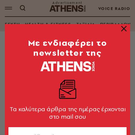
VOICE RADIO
ΓΕΥΣΗ
HEALTH & FITNESS
ΤΑΞΙΔΙΑ
ΠΕΡΙΒΑΛΛΟΝ
Mε ενδιαφέρει το
newsletter της
ΣΥΝΤΑΓΕΣ
Γλυκός πουρές πατάτας με βανίλια
Μια συνταγή από το περιοδικό Μίξερ με τον Στέλιο
Παρλιάρο
Στέλιος Παρλιάρος
26.01.2024, 16:46
1’ ΔΙΑΒΑΣΜΑ
Tα καλύτερα άρθρα της ημέρας έρχονται
στο mail σου