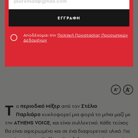
ΕΓΓΡΑΦΗ
Αποδέχομαι την
Πολιτική Προστασίας Προσωπικών
Δεδομένων
Φωτογραφία: Άλκης Καλούδης
Τ
ο
περιοδικό Μίξερ
από τον
Στέλιο
Παρλιάρο
κυκλοφορεί μια φορά το μήνα μαζί με
την
ATHENS VOICE
, και είναι συλλεκτικό. Κάθε τεύχος
θα είναι αφιερωμένο και σε ένα διαφορετικό υλικό. Για