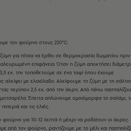
με τον φούρνο στους 220°C.
ζύμη για πίτσα να έρθει σε θερμοκρασία δωματίου πριν
 αλευρωμένη επιφάνεια. Όταν η ζύμη αποκτήσει διάμετρ
 3,5 εκ. την τοποθετούμε σε ένα ταψί όπου έχουμε
 αλείψει με ελαιόλαδο. Αλείφουμε τη ζύμη με τη σάλτσ
ντας περίπου 2,5 εκ. από την άκρη. Από πάνω πασπαλίζο
 μοτσαρέλα. Έπειτα απλώνουμε ομοιόμορφα το σαλάμι, τ
πιπεριά και τις ελιές.
 φούρνο για 10-12 λεπτά ή μέχρι να ροδίσουν οι άκρες.
ε από τον φούρνο, ραντίζουμε με το μέλι και πασπαλίζ