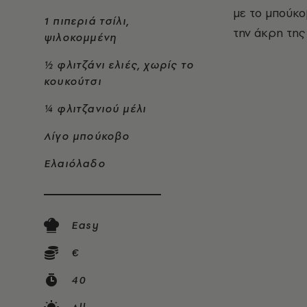
με το μπούκο
1 πιπεριά τσίλι,
την άκρη της 
ψιλοκομμένη
½ φλιτζάνι ελιές, χωρίς το
κουκούτσι
¼ φλιτζανιού μέλι
Λίγο μπούκοβο
Ελαιόλαδο
Easy
€
40