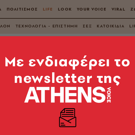
Α
ΠΟΛΙΤΙΣΜΟΣ
LIFE
LOOK
YOUR VOICE
VIRAL
Ζ
ΛΛΟΝ
ΤΕΧΝΟΛΟΓΙΑ - ΕΠΙΣΤΗΜΗ
ΣΕΞ
ΚΑΤΟΙΚΙΔΙΑ
LI
Mε ενδιαφέρει το
newsletter της
και… μέλι
έλεια με το μέλι;