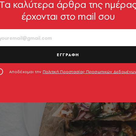
Tα καλύτερα άρθρα της ημέρα
έρχονται στο mail σου
ΕΓΓΡΑΦΗ
Αποδέχομαι την
Πολιτική Προστασίας Προσωπικών Δεδομένω