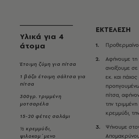
ΕΚΤΕΛΕΣΗ
Υλικά για 4
άτομα
Προθερμαίνου
Αφήνουμε τη 
Έτοιμη ζύμη για πίτσα
ανοίξουμε σε
1 βάζο έτοιμη σάλτσα για
εκ. και πάχος
πίτσα
προηγουμένως
πίτσα, αφήνο
300γρ. τριμμένη
την τριμμένη
μοτσαρέλα
κρεμμύδι, την 
15-20 φέτες σαλάμι
Ψήνουμε στον
½ κρεμμύδι,
Απομακρύνουμ
ψιλοκομ΄μενο