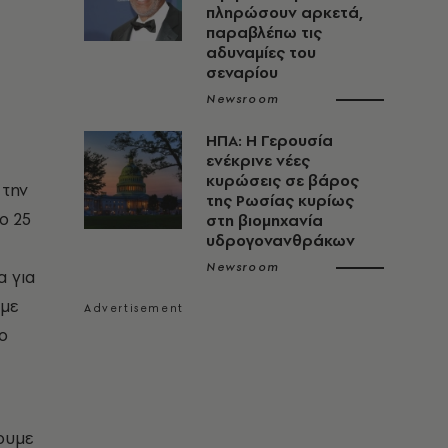
πληρώσουν αρκετά,
παραβλέπω τις
αδυναμίες του
σεναρίου
Newsroom
ΗΠΑ: Η Γερουσία
ενέκρινε νέες
κυρώσεις σε βάρος
 την
της Ρωσίας κυρίως
ο 25
στη βιομηχανία
υδρογονανθράκων
Newsroom
α για
υμε
ο
ουμε