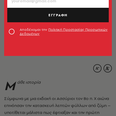
ΕΓΓΡΑΦΗ
Αποδέχομαι την
Πολιτική Προστασίας Προσωπικών
Δεδομένων
Μ
άθε ιστορία
Σύμφωνα με μια εκδοχή οι Ασσύριοι τον 8ο π. Χ αιώνα
επινόησαν την κατασκευή λεπτών φύλλων από ζύμη –
υποτίθεται μάλιστα πως έφτιαξαν και την πρώτη