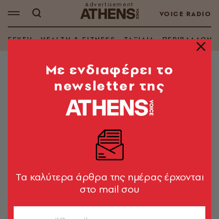
VOICE RADIO
ΓΕΥΣΗ
HEALTH & FITNESS
ΤΑΞΙΔΙΑ
ΠΕΡΙΒΑΛΛΟΝ
Mε ενδιαφέρει το
newsletter της
ΣΥΝΤΑΓΕΣ
Κοτόπιτα με πράσο και κρεμμύδια
H υπέρτατη
Τζένη Σταυροπούλου
15.11.2013, 17:41
3’ ΔΙΑΒΑΣΜΑ
Tα καλύτερα άρθρα της ημέρας έρχονται
στο mail σου