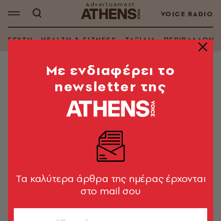
VOICE RADIO
ΓΕΥΣΗ
HEALTH & FITNESS
ΤΑΞΙΔΙΑ
ΠΕΡΙΒΑΛΛΟΝ
Mε ενδιαφέρει το
newsletter της
ΣΥΝΤΑΓΕΣ
Frittata με μανιτάρια και
μοτσαρέλα
Τέλεια για πρωινό ή ένα ελαφρύ μεσημεριανό
A.V. Team
02.12.2025, 16:45
3’ ΔΙΑΒΑΣΜΑ
Tα καλύτερα άρθρα της ημέρας έρχονται
στο mail σου