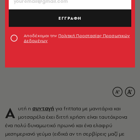
ΕΓΓΡΑΦΗ
Αποδέχομαι την
Πολιτική Προστασίας Προσωπικών
Δεδομένων
Α
υτή η
συνταγή
για frittata με μανιτάρια και
μοτσαρέλα έχει διττή χρήση: είναι ταυτόχρονα
ένα πολύ δυναμωτικό πρωινό και ένα ελαφρύ
μεσημεριανό γεύμα (ειδικά αν τη σερβίρεις μαζί με