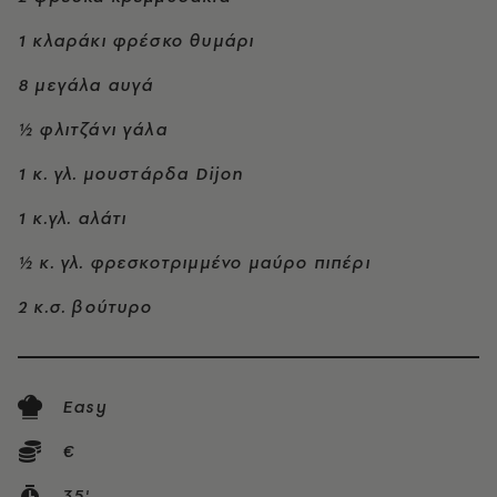
1 κλαράκι φρέσκο θυμάρι
8 μεγάλα αυγά
½ φλιτζάνι γάλα
1 κ. γλ. μουστάρδα Dijon
1 κ.γλ. αλάτι
½ κ. γλ. φρεσκοτριμμένο μαύρο πιπέρι
2 κ.σ. βούτυρο
Easy
€
35'