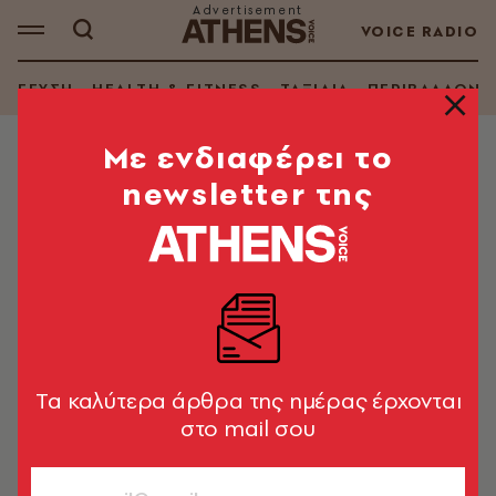
VOICE RADIO
ΓΕΥΣΗ
HEALTH & FITNESS
ΤΑΞΙΔΙΑ
ΠΕΡΙΒΑΛΛΟΝ
Mε ενδιαφέρει το
newsletter της
ΣΥΝΤΑΓΕΣ
Καρότα με παρμεζάνα στον
φούρνο
Ιδανικό ορεκτικό, τέλειο και για σνακ!
A.V. Team
09.10.2025, 17:20
3’ ΔΙΑΒΑΣΜΑ
Tα καλύτερα άρθρα της ημέρας έρχονται
στο mail σου