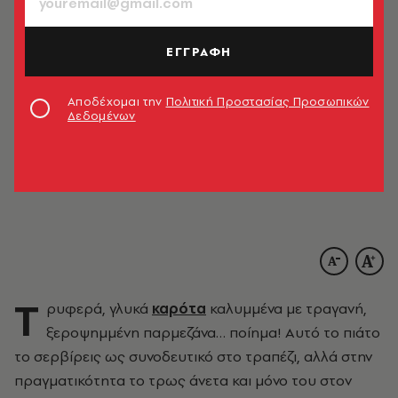
ΕΓΓΡΑΦΗ
Αποδέχομαι την
Πολιτική Προστασίας Προσωπικών
Δεδομένων
Τ
ρυφερά, γλυκά
καρότα
καλυμμένα με τραγανή,
ξεροψημμένη παρμεζάνα… ποίημα! Αυτό το πιάτο
το σερβίρεις ως συνοδευτικό στο τραπέζι, αλλά στην
πραγματικότητα το τρως άνετα και μόνο του στον