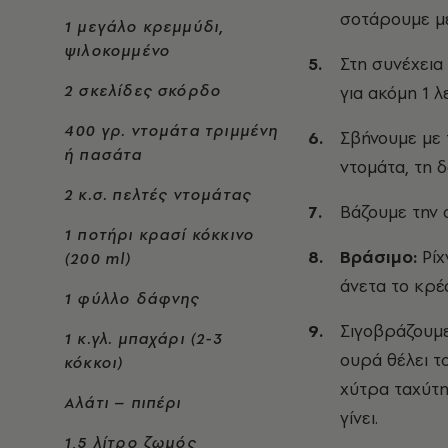
σοτάρουμε μέ
1 μεγάλο κρεμμύδι,
ψιλοκομμένο
Στη συνέχεια
2 σκελίδες σκόρδο
για ακόμη 1 λ
400 γρ. ντομάτα τριμμένη
Σβήνουμε με 
ή πασάτα
ντομάτα, τη δ
2 κ.σ. πελτές ντομάτας
Βάζουμε την 
1 ποτήρι κρασί κόκκινο
Βράσιμο:
Ρίχ
(200 ml)
άνετα το κρέ
1 φύλλο δάφνης
Σιγοβράζουμε
1 κ.γλ. μπαχάρι (2-3
ουρά θέλει τ
κόκκοι)
χύτρα ταχύτη
Αλάτι – πιπέρι
γίνει.
1,5 λίτρο ζωμός