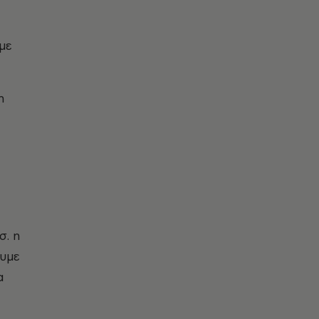
με
η
σ. η
ουμε
α