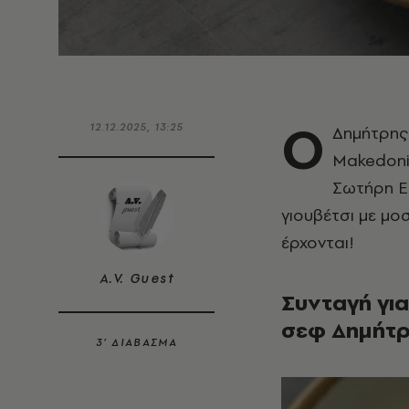
Ο
12.12.2025, 13:25
Δημήτρης 
Makedoni
Σωτήρη Ε
γιουβέτσι με μοσ
έρχονται!
A.V. Guest
Συνταγή για
σεφ Δημήτρ
3’ ΔΙΑΒΑΣΜΑ