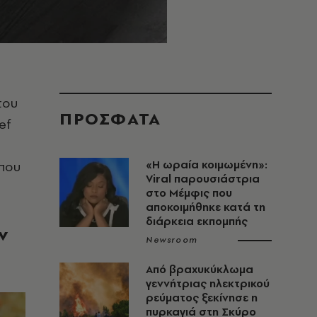
του
ΠΡΟΣΦΑΤΑ
ef
«H ωραία κοιμωμένη»:
 που
Viral παρουσιάστρια
στο Μέμφις που
αποκοιμήθηκε κατά τη
διάρκεια εκπομπής
ν
Newsroom
Από βραχυκύκλωμα
γεννήτριας ηλεκτρικού
ρεύματος ξεκίνησε η
πυρκαγιά στη Σκύρο