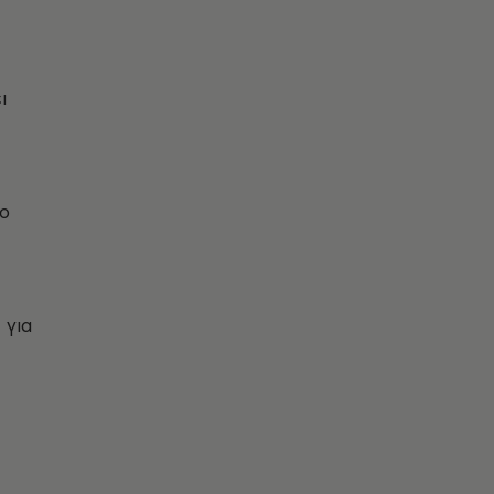
ι
το
 για