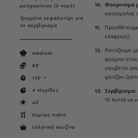
Φούρνισμα μ
μοσχαρίσιος (ή νερό)
κατσαρόλας σ
Τριμμένο κεφαλοτύρι για
το σερβίρισμα
Προσθέτουμε 
ελαφρώς).
Ραντίζουμε μ
Medium
φούρνο στους
€€
γιουβέτσι α
φλιτζάνι ζεστ
120' +
4 Μερίδες
Σερβίρισμα:
10 λεπτά να 
All
Κυρίως πιάτο
ελληνική κουζίνα