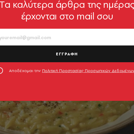
Tα καλύτερα άρθρα της ημέρα
έρχονται στο mail σου
ΕΓΓΡΑΦΗ
Αποδέχομαι την
Πολιτική Προστασίας Προσωπικών Δεδομένω