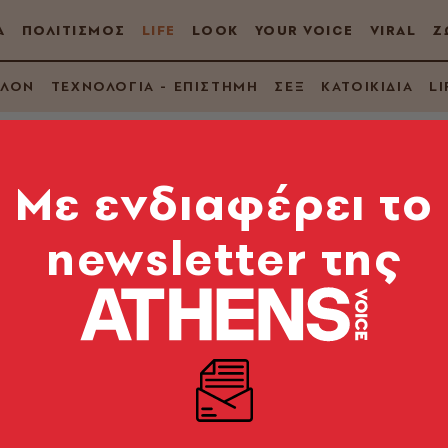
Α
ΠΟΛΙΤΙΣΜΟΣ
LIFE
LOOK
YOUR VOICE
VIRAL
Ζ
ΛΛΟΝ
ΤΕΧΝΟΛΟΓΙΑ - ΕΠΙΣΤΗΜΗ
ΣΕΞ
ΚΑΤΟΙΚΙΔΙΑ
LI
Mε ενδιαφέρει το
newsletter της
χαρίσια ουρά