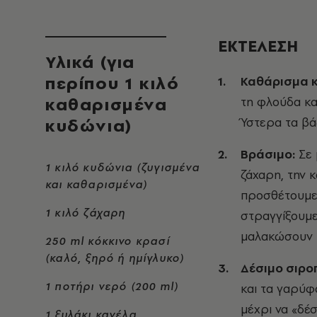
ΕΚΤΕΛΕΣΗ
Υλικά (για
περίπου 1 κιλό
Καθάρισμα κ
καθαρισμένα
τη φλούδα κα
κυδώνια)
Ύστερα τα βά
Βράσιμο:
Σε 
1 κιλό κυδώνια (ζυγισμένα
ζάχαρη, την 
και καθαρισμένα)
προσθέτουμε
1 κιλό ζάχαρη
στραγγίξουμε
μαλακώσουν κ
250 ml κόκκινο κρασί
(καλό, ξηρό ή ημίγλυκο)
Δέσιμο σιρο
1 ποτήρι νερό (200 ml)
και τα γαρύφα
μέχρι να «δέ
1 ξυλάκι κανέλα