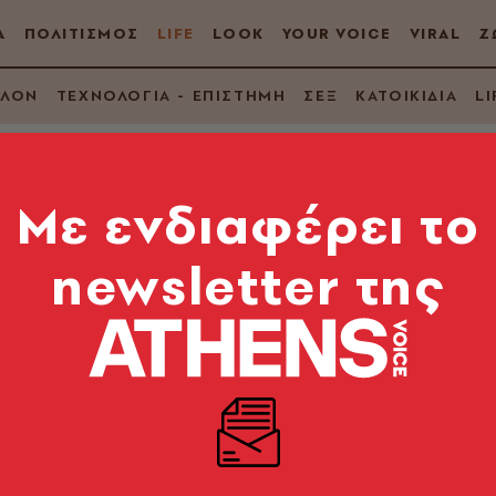
Α
ΠΟΛΙΤΙΣΜΟΣ
LIFE
LOOK
YOUR VOICE
VIRAL
Ζ
ΛΛΟΝ
ΤΕΧΝΟΛΟΓΙΑ - ΕΠΙΣΤΗΜΗ
ΣΕΞ
ΚΑΤΟΙΚΙΔΙΑ
LI
Mε ενδιαφέρει το
newsletter της
κόκκινο κρασί