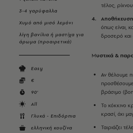
τέλος, ρίχνου
3-4 γαρύφαλλα
Αποθήκευση
Χυμό από μισό λεμόνι
όπως είναι, 
λίγη βανίλια ή μαστίχα για
δροσερό και 
άρωμα (προαιρετικά)
Μ
υστικά & παρ
Easy
Αν θέλουμε π
€
προσθέσουμε 
βράσιμο (βοη
90'
All
Το κόκκινο κ
κρασί, όχι μα
Γλυκά - Επιδόρπια
Ταιριάζει τέλ
ελληνική κουζίνα