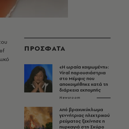
του
ΠΡΟΣΦΑΤΑ
ef
λυκό
«H ωραία κοιμωμένη»:
Viral παρουσιάστρια
στο Μέμφις που
αποκοιμήθηκε κατά τη
διάρκεια εκπομπής
Newsroom
Από βραχυκύκλωμα
γεννήτριας ηλεκτρικού
ρεύματος ξεκίνησε η
πυρκαγιά στη Σκύρο