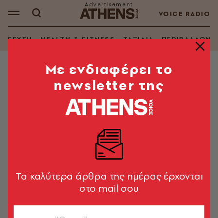
VOICE RADIO
ΓΕΥΣΗ
HEALTH & FITNESS
ΤΑΞΙΔΙΑ
ΠΕΡΙΒΑΛΛΟΝ
Mε ενδιαφέρει το
newsletter της
ΣΥΝΤΑΓΕΣ
Σαρλότ σοκολάτας με ρούμι
Μια συνταγή από το περιοδικό Μίξερ
Στέλιος Παρλιάρος
19.12.2024, 16:16
1’ ΔΙΑΒΑΣΜΑ
Tα καλύτερα άρθρα της ημέρας έρχονται
στο mail σου