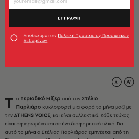
ΕΓΓΡΑΦΗ
Αποδέχομαι την
Πολιτική Προστασίας Προσωπικών
Δεδομένων
© Άλκης Καλούδης
T
o
περιοδικό Μίξερ
από τον
Στέλιο
Παρλιάρο
κυκλοφορεί μια φορά το μήνα μαζί με
την
ATHENS VOICE
, και είναι συλλεκτικό. Κάθε τεύχος
είναι αφιερωμένο και σε ένα διαφορετικό υλικό. Για
αυτό το μήνα ο Στέλιος Παρλιάρος εμπνέεται από τη