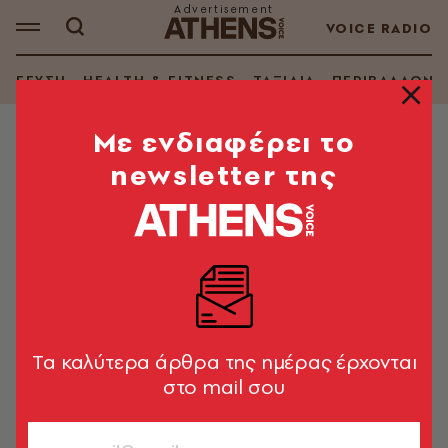
VOICE RADIO
ΓΕΥΣΗ
HEALTH & FITNESS
ΤΑΞΙΔΙΑ
ΠΕΡΙΒΑΛΛΟΝ
Mε ενδιαφέρει το
newsletter της
ΣΥΝΤΑΓΕΣ
Καραμελωμένοι πικάντικοι ξηροί
καρποί
Μια συνταγή από το περιοδικό Μίξερ
Στέλιος Παρλιάρος
19.12.2024, 16:13
1’ ΔΙΑΒΑΣΜΑ
Tα καλύτερα άρθρα της ημέρας έρχονται
στο mail σου