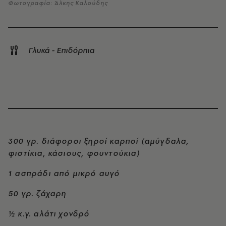
Φωτογραφία: Άλκης Καλούδης
Γλυκά - Επιδόρπια
300 γρ. διάφοροι ξηροί καρποί (αμύγδαλα,
φιστίκια, κάσιους, φουντούκια)
1 ασπράδι από μικρό αυγό
50 γρ. ζάχαρη
½ κ.γ. αλάτι χονδρό