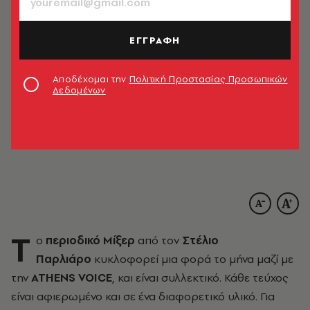
ΕΓΓΡΑΦΗ
Αποδέχομαι την
Πολιτική Προστασίας Προσωπικών
Δεδομένων
Φωτογραφία: Άλκης Καλούδης
T
o
περιοδικό Μίξερ
από τον
Στέλιο
Παρλιάρο
κυκλοφορεί μια φορά το μήνα μαζί με
την
ATHENS VOICE
, και είναι συλλεκτικό. Κάθε τεύχος
είναι αφιερωμένο και σε ένα διαφορετικό υλικό. Για