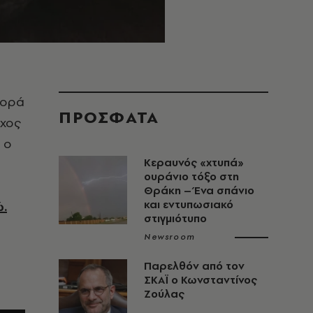
φορά
ΠΡΟΣΦΑΤΑ
ύχος
 ο
Κεραυνός «χτυπά»
ουράνιο τόξο στη
Θράκη – Ένα σπάνιο
και εντυπωσιακό
.
στιγμιότυπο
Newsroom
Παρελθόν από τον
ΣΚΑΪ ο Κωνσταντίνος
Ζούλας