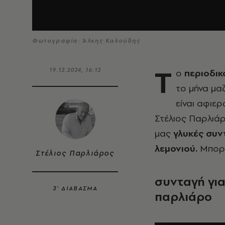
Φωτογραφία: Άλκης Καλούδης
T
19.12.2024, 16:12
o
περιοδικ
το μήνα μαζ
είναι αφιερ
Στέλιος Παρλιάρ
μας
γλυκές συν
λεμονιού.
Μπορε
Στέλιος Παρλιάρος
συνταγή για
3’ ΔΙΑΒΑΣΜΑ
παρλιάρο