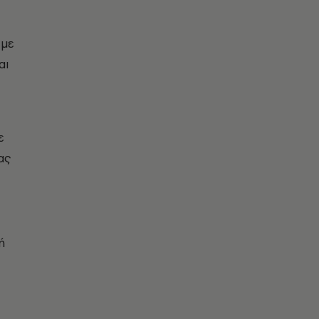
 με
αι
ε
ας
ή