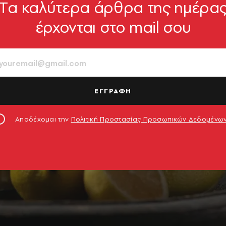
Tα καλύτερα άρθρα της ημέρα
έρχονται στο mail σου
ΕΓΓΡΑΦΗ
Αποδέχομαι την
Πολιτική Προστασίας Προσωπικών Δεδομένω