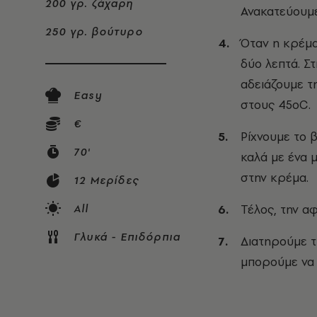
200 γρ. ζάχαρη
Ανακατεύουμε
250 γρ. βούτυρο
Όταν η κρέμα 
δύο λεπτά. Σ
αδειάζουμε τ
Easy
στους 45οC.
€
Ρίχνουμε το 
70'
καλά με ένα 
στην κρέμα.
12 Μερίδες
All
Τέλος, την α
Γλυκά - Επιδόρπια
Διατηρούμε τ
μπορούμε να 