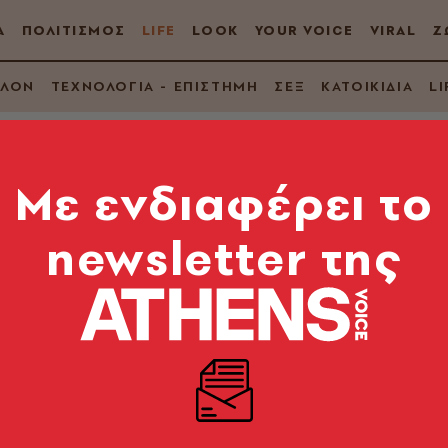
Α
ΠΟΛΙΤΙΣΜΟΣ
LIFE
LOOK
YOUR VOICE
VIRAL
Ζ
ΛΛΟΝ
ΤΕΧΝΟΛΟΓΙΑ - ΕΠΙΣΤΗΜΗ
ΣΕΞ
ΚΑΤΟΙΚΙΔΙΑ
LI
Mε ενδιαφέρει το
newsletter της