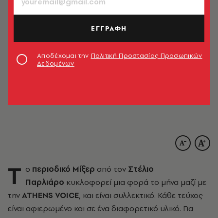
ΕΓΓΡΑΦΗ
Αποδέχομαι την
Πολιτική Προστασίας Προσωπικών
Δεδομένων
© Άλκης Καλούδης
T
o
περιοδικό Μίξερ
από τον
Στέλιο
Παρλιάρο
κυκλοφορεί μια φορά το μήνα μαζί με
την
ATHENS VOICE
, και είναι συλλεκτικό. Κάθε τεύχος
είναι αφιερωμένο και σε ένα διαφορετικό υλικό. Για