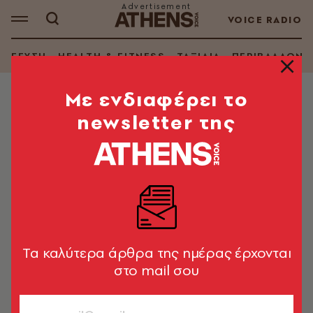
VOICE RADIO
ΓΕΥΣΗ
HEALTH & FITNESS
ΤΑΞΙΔΙΑ
ΠΕΡΙΒΑΛΛΟΝ
Mε ενδιαφέρει το
newsletter της
ΣΥΝΤΑΓΕΣ
Κέικ με κόκκινες μάντολες
Κεφαλονιάς
Μια συνταγή από το περιοδικό Μίξερ
Στέλιος Παρλιάρος
18.07.2024, 14:38
1’ ΔΙΑΒΑΣΜΑ
Tα καλύτερα άρθρα της ημέρας έρχονται
στο mail σου