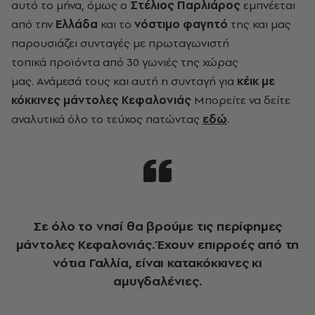
αυτό το μήνα, όμως ο
Στέλιος Παρλιάρος
εμπνέεται
από την
Ελλάδα
και το
νόστιμο φαγητό
της
και μας
παρουσιάζει συνταγές με πρωταγωνιστή
τοπικά
προϊόντα από 30 γωνιές της χώρας
μας.
Ανάμεσά τους και αυτή η
συνταγή για
κέικ με
κόκκινες μάντολες Κεφαλονιάς
Μπορείτε να δείτε
αναλυτικά όλο το τεύχος πατώντας
εδώ
.
Σε όλο το νησί θα βρούμε τις περίφημες
μάντολες Κεφαλονιάς. Έχουν επιρροές από τη
νότια Γαλλία, είναι κατακόκκινες κι
αμυγδαλένιες.