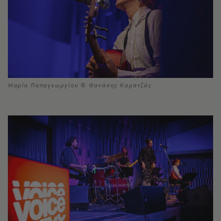
Μαρία Παπαγεωργίου © Θανάσης Καρατζάς