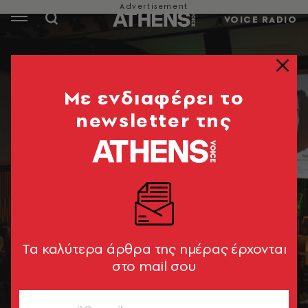
VOICE RADIO
Mε ενδιαφέρει το
newsletter της
Tα καλύτερα άρθρα της ημέρας έρχονται
στο mail σου