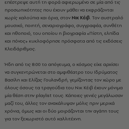
επέστρεψε αυτή τη φορά αφιερωμένο σε μία από τις
προσωπικότητες που έχουν μάθει να εκφράζονται
χωρίς καλούπια και όρια, στον
Νικ Κέιβ
. Τον αυστραλό
μουσικό, ποιητή, σεναριογράφο, συγγραφέα, συνθέτη
και ηθοποιό, του οποίου η βιογραφία «Πίστη
,
ελπίδα
και
πόνος» κυκλοφόρησε πρόσφατα από τις εκδόσεις
Κλειδάριθμος.
Ήδη από τις 8:00 το απόγευμα, ο κόσμος είχε αρχίσει
να συγκεντρώνεται στο αμφιθέατρο του Ιδρύματος
Βασίλη και Ελίζας Γουλανδρή, γεμίζοντας τον χώρο με
όλους όσους τα τραγούδια του Νικ Κέιβ έχουν μόνιμα
μία θέση στην playlist τους. Κάποιες γενιές μεγάλωσαν
μαζί του, άλλες τον ανακάλυψαν μόλις πριν μερικά
χρόνια, όμως και οι δύο μοιράζονται την αγάπη τους
για τον ξεχωριστό αυτό καλλιτέχνη.