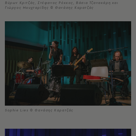
Βύρων Κριτζάς, Στέφανος Ρόκκος, Βάσια Τζανακάρη και
Γιώργος Μουχταρίδης © Θανάσης Καρατζάς
Sophie Lies © Θανάσης Καρατζάς