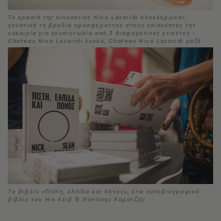
Τα κρασιά της οινοποιίας Nico Lazaridi ολοκλήρωσαν
γευστικά τη βραδιά προσφέροντας στους επισκέπτες την
ευκαιρία για γευσιγνωσία από 3 διαφορετικες ετικέτες -
Chateau Nico Lazaridi λευκό, Chateau Nico Lazaridi ροζέ
και Chateau Nico Lazaridi ερυθρό. Με αγάπη για την ιστορία
και την τέχνη & το πάθος για το κρασί το Chateau Nico
Lazaridi στην Αγορά Δράμας αποτελεί μια από τις κορυφαίες
οινοποιίες της Ελλάδας. © Θανάσης Καρατζάς
Tο βιβλίο «Πίστη, ελπίδα και πόνος», ένα αυτοβιογραφικό
βιβλίο του Νικ Κέιβ © Θανάσης Καρατζάς