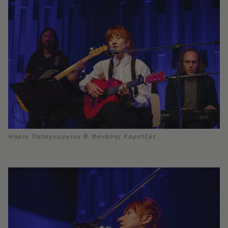
Μαρία Παπαγεωργίου © Θανάσης Καρατζάς