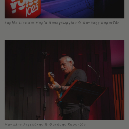
Sophie Lies και Μαρία Παπαγεωργίου © Θανάσης Καρατζάς
Μανώλης Αγγελάκης © Θανάσης Καρατζάς