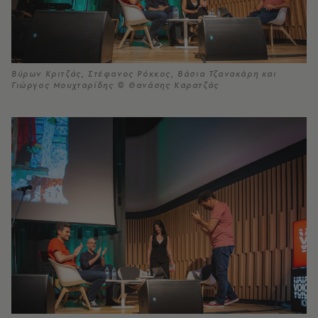
Βύρων Κριτζάς, Στέφανος Ρόκκος, Βάσια Τζανακάρη και
Γιώργος Μουχταρίδης © Θανάσης Καρατζάς