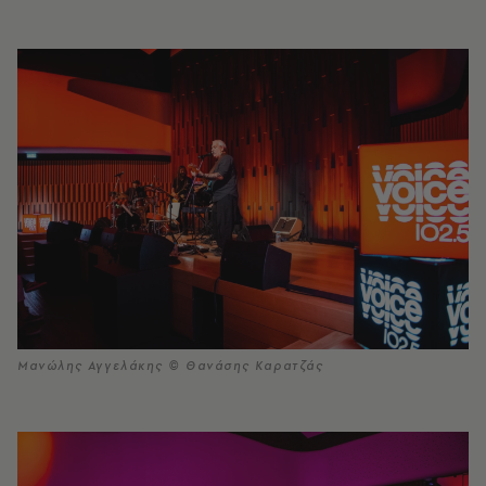
Μανώλης Αγγελάκης © Θανάσης Καρατζάς