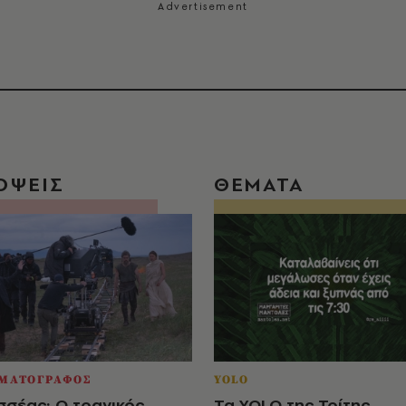
ΟΨΕΙΣ
ΘΕΜΑΤΑ
ΜΑΤΟΓΡΑΦΟΣ
YOLO
σέας: Ο τραγικός
Τα YOLO της Τρίτης