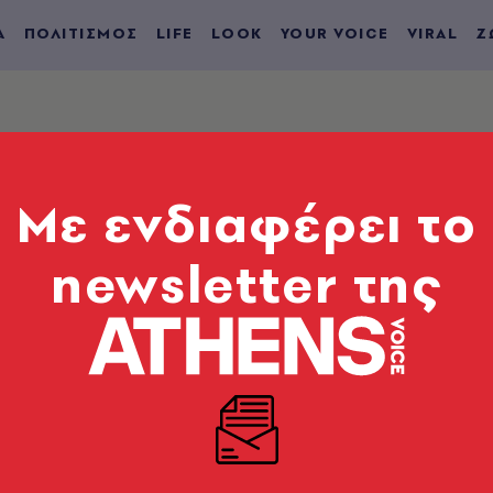
Α
ΠΟΛΙΤΙΣΜΟΣ
LIFE
LOOK
YOUR VOICE
VIRAL
Ζ
ημέρας 10.09.2021 α
Mε ενδιαφέρει το
.5
newsletter της