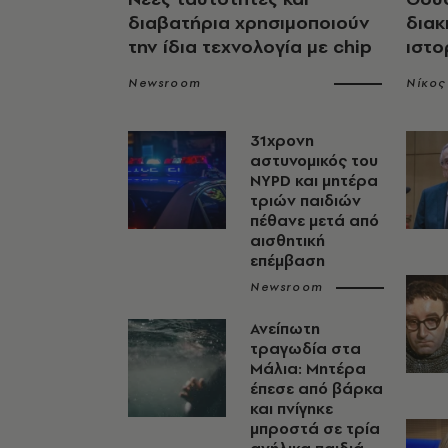
διαβατήρια χρησιμοποιούν
διακ
την ίδια τεχνολογία με chip
ιστο
Newsroom
Νίκος
31χρονη
αστυνομικός του
NYPD και μητέρα
τριών παιδιών
πέθανε μετά από
αισθητική
επέμβαση
Newsroom
Ανείπωτη
τραγωδία στα
Μάλια: Μητέρα
έπεσε από βάρκα
και πνίγηκε
μπροστά σε τρία