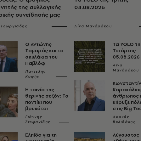
ινητής της συλλογικής
04.08.2026
ρικής συνείδησής μας
 Γεωργιάδης
Λίνα Μανδράκου
Ο Αντώνης
Τα YOLO τη
Σαμαράς και τα
Τετάρτης
σκυλάκια του
05.08.2026
Παβλόφ
Λίνα
Μανδράκου
Παντελής
Καψής
Κωνσταντί
Η ταινία της
Καραχάλιος
θερινής σεζόν: Το
άνθρωπος 
ποντίκι που
κήρυξε πόλ
βρυχάται
στις Big Te
Γιάννης
Λουκάς
Στεφανίδης
Βελιδάκης
Ελπίδα για τη
Αύγουστος 