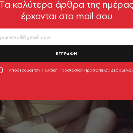
Tα καλύτερα άρθρα της ημέρα
έρχονται στο mail σου
ΕΓΓΡΑΦΗ
Αποδέχομαι την
Πολιτική Προστασίας Προσωπικών Δεδομένω