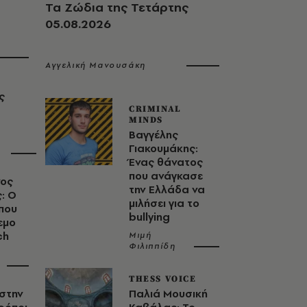
Τα Ζώδια της Τετάρτης
05.08.2026
Αγγελική Μανουσάκη
ς
CRIMINAL
MINDS
Βαγγέλης
Γιακουμάκης:
Ένας θάνατος
που ανάγκασε
νος
την Ελλάδα να
: Ο
μιλήσει για το
που
bullying
εμο
ch
Μιμή
Φιλιππίδη
THESS VOICE
στην
Παλιά Μουσική