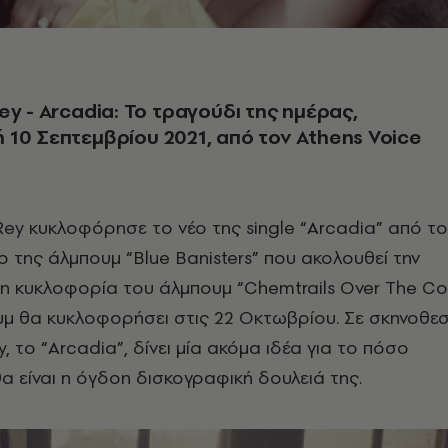
ey - Arcadia: Το τραγούδι της ημέρας,
10 Σεπτεμβρίου 2021, από τον Athens Voice
Rey κυκλοφόρησε το νέο της single “Arcadia” από το
ο της άλμπουμ “Blue Banisters” που ακολουθεί την
νη κυκλοφορία του άλμπουμ “Chemtrails Over The Co
υμ θα κυκλοφορήσει στις 22 Οκτωβρίου. Σε σκηνοθεσ
, το “Arcadia”, δίνει μία ακόμα ιδέα για το πόσο
 είναι η όγδοη δισκογραφική δουλειά της.