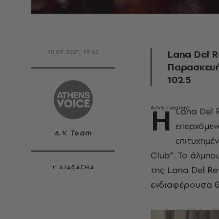
Lana Del R
10.09.2021, 19:42
Παρασκευή 
102.5
Η
Lana Del 
επερχόμεν
A.V. Team
επιτυχημέ
Club”. Το άλμπο
1’ ΔΙΑΒΑΣΜΑ
της Lana Del Rey
ενδιαφέρουσα θα