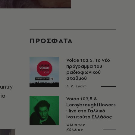
ΠΡΟΣΦΑΤΑ
Voice 102.5: Το νέο
πρόγραμμα του
ραδιοφωνικού
σταθμού
untry
A.V. Team
ία
Voice 102,5 &
Leroybroughtflowers
: live στο Γαλλικό
Ινστιτούτο Ελλάδος
Φίλιππος
Κόλλιας