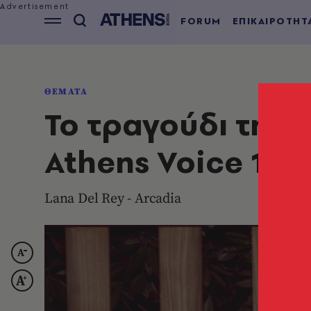
FORUM
ΕΠΙΚΑΙΡΟΤΗΤ
ΘΕΜΑΤΑ
Το τραγούδι της 
Athens Voice 102
Lana Del Rey - Arcadia