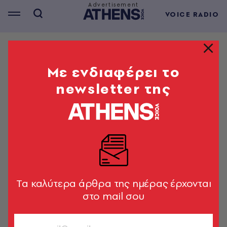
VOICE RADIO
ΘΕΜΑΤΑ
Το τραγούδι της Παρασκευής
Mε ενδιαφέρει το
08.12.2023 από τον Voice 102.5
newsletter της
The Doors – Light My Fire
A.V. Team
08.12.2023, 12:31
1’ ΔΙΑΒΑΣΜΑ
Tα καλύτερα άρθρα της ημέρας έρχονται
στο mail σου