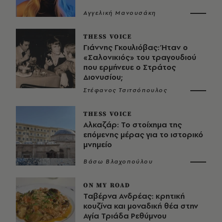
Αγγελική Μανουσάκη
THESS VOICE
Γιάννης Γκουλιόβας: Ήταν ο
«Σαλονικιός» του τραγουδιού
που ερμήνευε ο Στράτος
Διονυσίου;
Στέφανος Τσιτσόπουλος
THESS VOICE
Αλκαζάρ: Το στοίχημα της
επόμενης μέρας για το ιστορικό
μνημείο
Βάσω Βλαχοπούλου
ON MY ROAD
Ταβέρνα Ανδρέας: κρητική
κουζίνα και μοναδική θέα στην
Αγία Τριάδα Ρεθύμνου