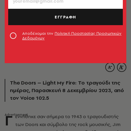
ΕΓΓΡΑΦΗ
Αποδέχομαι την
Πολιτική Προστασίας Προσωπικών
Δεδομένων
© Mark and Colleen Hayward/Getty Images/Ideal Image
The Doors – Light My Fire: Tο τραγούδι της
ημέρας, Παρασκευή 8 Δεκεμβρίου 2023, από
τον Voice 102.5
Γ
εννήθηκε σαν σήμερα το 1943 ο τραγουδιστής
των Doors και σύμβολο της rock μουσικής, Jim