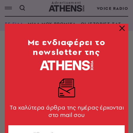
VOICE RADIO
ΣΕ ΕΙΔΑ
ΜΙΛΑ ΜΟΥ ΒΡΟΜΙΚΑ
ΟΙ ΙΣΤΟΡΙΕΣ ΣΑΣ
Mε ενδιαφέρει το
newsletter της
ΣΕ ΕΙΔΑ
Σε είδα στο Queer Archive Fesival
Opening Soirée
Καθόσουν στο μπαρ μαζί με μια φίλη σου. Είχες κοντά
μαλλιά, βαμμένα στις άκρες, μαύρα ρούχα και γλυκό
πρόσωπο. Θέλω να σε ξαναδώ.
Tα καλύτερα άρθρα της ημέρας έρχονται
στο mail σου
17.02.2020 Ρομάντσο Bar
ΕΊΜΑΙ
ΕΊΣΑΙ