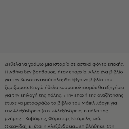
«Ήθελα να γράψω μια ιστορία σε αστικό φόντο εποχής.
Η Αθήνα δεν βοηθούσε, ήταν επαρχία. Άλλο ένα βιβλίο
για την Κωνσταντινούπολη; Θα έβγαινε βιβλίο του
ξεριζωμού. Κι εγώ ήθελα κοσμοπολιτισμό» θα εξηγήσει
για την επιλογή της πόλης. «Την εποχή της αναζήτησης
έτυχε να μεταφράζω το βιβλίο του Μάικλ Χάαγκ για
την Αλεξάνδρεια (σ.σ. «Αλεξάνδρεια, η πόλη της
μνήμης - Καβάφης, Φόρστερ, Ντάρελ», εκδ.
Ωκεανίδα), κι έτσι η Αλεξάνδρεια… επιβλήθηκε. Στη