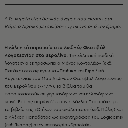
* Το χαμσίνι είναι δυτικός άνεμος που φυσάει στη
Βόρεια Αφρική μεταφέροντας σκόνη από την έρημο.
Η ελληνική παρουσία στο Διεθνές Φεστιβάλ
Λογοτεχνίας στο Βερολίνο.
Την ελληνική παιδική
λογοτεχνία εκπροσωπεί ο Μάνος Κοντολέων (εκδ.
Πατάκη) στο αφιέρωμα «Παιδική και Εφηβική
Λογοτεχνία» του 11oυ Διεθνούς Φεστιβάλ Λογοτεχνίας
του Βερολίνου (7-17/9). Τα βιβλία του θα
παρουσιαστούν σε γερμανόφωνο και ελληνόφωνο
κοινό. Επίσης παρών έδωσαν η Κάλλια Παπαδάκη με
το βιβλίο της «Ο ήχος του ακάλυπτου» (εκδ. Πόλις) και
ο Αλέκος Παπαδάτος ως εικονογράφος του Logicomix
(εκδ. Ίκαρος) στην κατηγορία «Specials».