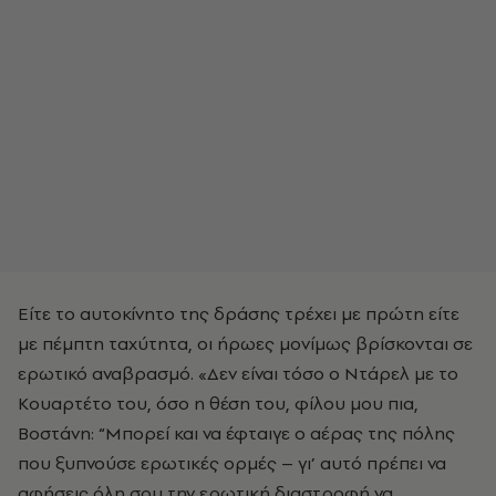
Είτε το αυτοκίνητο της δράσης τρέχει με πρώτη είτε
με πέμπτη ταχύτητα, οι ήρωες μονίμως βρίσκονται σε
ερωτικό αναβρασμό. «Δεν είναι τόσο ο Ντάρελ με το
Κουαρτέτο του, όσο η θέση του, φίλου μου πια,
Βοστάνη: “Μπορεί και να έφταιγε ο αέρας της πόλης
που ξυπνούσε ερωτικές ορμές – γι’ αυτό πρέπει να
αφήσεις όλη σου την ερωτική διαστροφή να