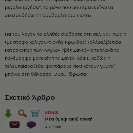
μεγαλουργήσει”. Το μόνο που μου έμεινε είναι να
ακολουθήσω τη συμβουλή του πιστά».
Για του λόγου το αληθές διαβάστε στη σελ. 557 πως η
(με στόφα χολιγουντιανής ηρωίδας) Γαλλοελβετίδα
κατάσκοπος των Άγγλων Υβέτ Σαντόν αποπλανά το
πανέμορφο μανεκέν της Σανέλ, Χάικε, καθώς η
τελευταία χαζεύει φαντάρους που κάνουν γυμνοί
μπάνιο στη θάλασσα. Ουφ… ίδρωσα!
Σχετικό Άρθρο
ΒΙΒΛΙΟ
Νέα (ψηφιακή) εποχή
A.V. Team