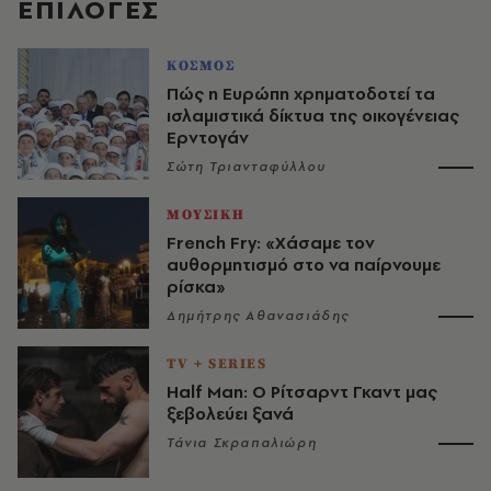
EΠΙΛΟΓΈΣ
ΚΟΣΜΟΣ
Πώς η Ευρώπη χρηματοδοτεί τα
ισλαμιστικά δίκτυα της οικογένειας
Ερντογάν
Σώτη Τριανταφύλλου
ΜΟΥΣΙΚΗ
French Fry: «Χάσαμε τον
αυθορμητισμό στο να παίρνουμε
ρίσκα»
Δημήτρης Αθανασιάδης
TV + SERIES
Half Man: Ο Ρίτσαρντ Γκαντ μας
ξεβολεύει ξανά
Τάνια Σκραπαλιώρη