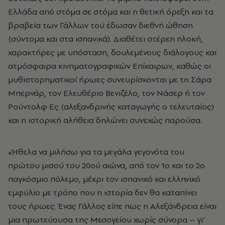
Ελλάδα από στόμα σε στόμα και η θετική όρεξη και τα
βραβεία των Γάλλων τού έδωσαν διεθνή ώθηση
(σύντομα και στα ισπανικά). Διαθέτει στέρεη πλοκή,
χαρακτήρες με υπόσταση, δουλεμένους διάλογους και
ατμόσφαιρα κινηματογραφικών Επίκαιρων, καθώς οι
μυθιστορηματικοί ήρωες συνευρίσκονται με τη Σάρα
Μπερνάρ, τον Ελευθέριο Βενιζέλο, τον Νάσερ ή τον
Ρούντολφ Ες (αλεξανδρινής καταγωγής ο τελευταίος)
και η ιστορική αλήθεια δηλώνει συνεχώς παρούσα.
«Ήθελα να μιλήσω για τα μεγάλα γεγονότα του
πρώτου μισού του 20ού αιώνα, από τον 1ο και το 2ο
παγκόσμιο πόλεμο, μέχρι τον ισπανικό και ελληνικό
εμφύλιο με τρόπο που η ιστορία δεν θα καταπίνει
τους ήρωες. Ένας Γάλλος είπε πως η Αλεξάνδρεια είναι
μια πρωτεύουσα της Μεσογείου χωρίς σύνορα – γι’