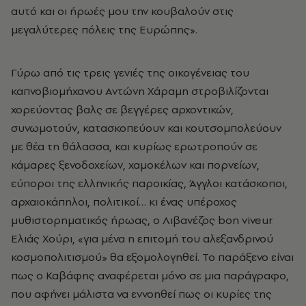
αυτό και οι ήρωές μου την κουβαλούν στις
μεγαλύτερες πόλεις της Ευρώπης».
Γύρω από τις τρεις γενιές της οικογένειας του
καπνοβιομήχανου Αντώνη Χάραμη στροβιλίζονται
χορεύοντας βαλς σε βεγγέρες αρχοντικών,
συνωμοτούν, κατασκοπεύουν και κουτσομπολεύουν
με θέα τη θάλασσα, και κυρίως ερωτροπούν σε
κάμαρες ξενοδοχείων, χαμοκέλων και πορνείων,
εύποροι της ελληνικής παροικίας, Άγγλοι κατάσκοποι,
αρχαιοκάπηλοι, πολιτικοί… κι ένας υπέροχος
μυθιστορηματικός ήρωας, ο Λιβανέζος bon viveur
Ελιάς Χούρι, «για μένα η επιτομή του αλεξανδρινού
κοσμοπολιτισμού» θα εξομολογηθεί. Το παράξενο είναι
πως ο Καβάφης αναφέρεται μόνο σε μια παράγραφο,
που αφήνει μάλιστα να εννοηθεί πως οι κυρίες της