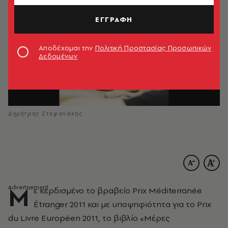
ΕΓΓΡΑΦΗ
Αποδέχομαι την
Πολιτική Προστασίας Προσωπικών
Δεδομένων
Δημήτρης Στεφανάκης
Μ
ε κερδισμένο το βραβείο Prix Méditerranée
Étranger 2011 και με υποψηφιότητα για το Prix
du Livre Européen 2011, το βιβλίο «Μέρες