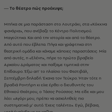
― Το θέατρο πώς προέκυψε;
Μπήκα σε µια παράσταση στο Λουτράκι, στα «Κόκκινα
φανάρια», που ανέβαζε το Κέντρο Πολιτισµού.
Μαγεύτηκα. Και από την ιστορία και από το θέατρο.
Από αυτό που έβλεπα. Πήγα και γράφτηκα στη
θεατρική οµάδα και κάναµε κάποιες παραστάσεις. Μία
από αυτές, η «Ελένη», πήρε το πρώτο βραβείο
Αρχαίου Δράµατος και παίξαµε τιµητικά στην
Επίδαυρο. Έξω απ’ το πλαίσιο του Φεστιβάλ,
Σεπτέµβρη δηλαδή. Έκανα τον Τεύκρο. Ήταν τότε η
βραδιά Ροντήρη κι είχε έρθει ο διευθυντής του
Εθνικού Θεάτρου, ο Τάσος Ρούσσος. Με είδε και µου
λέει: «Αγόρι µου, πρέπει να ασχοληθείς πιο
συστηµατικά µ’ αυτό. Έχεις ταλέντο». Εγώ, βέβαια,
µετά έµπλεξα µε το καζίνο.