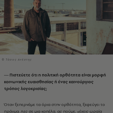
© Τάσος Ανέστης
― Πιστεύετε ότι η πολιτική ορθότητα είναι µορφή
κοινωνικής ευαισθησίας ή ένας καινούργιος
τρόπος λογοκρισίας;
Όταν ξεπερνάµε τα όρια στην ορθότητα, ξεφεύγει το
πράγµα. Λες σε µια κοπέλα, ας πούµε, «έχεις ωραία