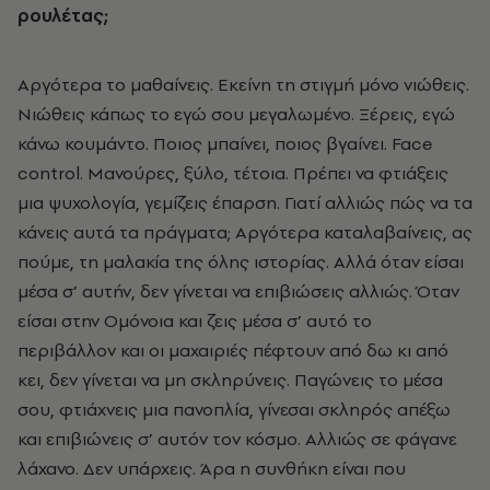
ρουλέτας;
Αργότερα το µαθαίνεις. Εκείνη τη στιγµή µόνο νιώθεις.
Νιώθεις κάπως το εγώ σου µεγαλωµένο. Ξέρεις, εγώ
κάνω κουµάντο. Ποιος µπαίνει, ποιος βγαίνει. Face
control. Μανούρες, ξύλο, τέτοια. Πρέπει να φτιάξεις
µια ψυχολογία, γεµίζεις έπαρση. Γιατί αλλιώς πώς να τα
κάνεις αυτά τα πράγµατα; Αργότερα καταλαβαίνεις, ας
πούµε, τη µαλακία της όλης ιστορίας. Αλλά όταν είσαι
µέσα σ’ αυτήν, δεν γίνεται να επιβιώσεις αλλιώς. Όταν
είσαι στην Οµόνοια και ζεις µέσα σ’ αυτό το
περιβάλλον και οι µαχαιριές πέφτουν από δω κι από
κει, δεν γίνεται να µη σκληρύνεις. Παγώνεις το µέσα
σου, φτιάχνεις µια πανοπλία, γίνεσαι σκληρός απέξω
και επιβιώνεις σ’ αυτόν τον κόσµο. Αλλιώς σε φάγανε
λάχανο. Δεν υπάρχεις. Άρα η συνθήκη είναι που