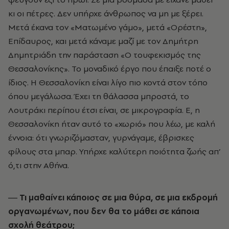
κι οι πέτρες. Δεν υπήρχε άνθρωπος να µη µε ξέρει.
Μετά έκανα τον «Ματωµένο γάµο», µετά «Ορέστη»,
Επίδαυρος, και µετά κάναµε µαζί µε τον Δηµήτρη
Δηµητριάδη την παράσταση «Ο τουφεκισµός της
Θεσσαλονίκης». Το µοναδικό έργο που έπαιξε ποτέ ο
ίδιος. Η Θεσσαλονίκη είναι λίγο πιο κοντά στον τόπο
όπου µεγάλωσα. Έχει τη θάλασσα µπροστά, το
Λουτράκι περίπου έτσι είναι, σε µικρογραφία. Ε, η
Θεσσαλονίκη ήταν αυτό το «χωριό» που λέω, µε καλή
έννοια: ότι γνωριζόµασταν, γυρνάγαµε, έβρισκες
φίλους στα µπαρ. Υπήρχε καλύτερη ποιότητα ζωής απ’
ό,τι στην Αθήνα.
― Τι µαθαίνει κάποιος σε µια θύρα, σε µια εκδροµή
οργανωµένων, που δεν θα το µάθει σε κάποια
σχολή θεάτρου;