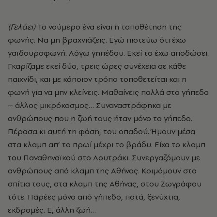
(Γελάει)
Το νούµερο ένα είναι η τοποθέτηση της
φωνής. Να µη βραχνιάζεις. Εγώ πιστεύω ότι έχω
γαϊδουροφωνή. Λόγω γηπέδου. Εκεί το έχω αποδώσει.
Γκαρίζαµε εκεί δύο, τρεις ώρες συνέχεια σε κάθε
παιχνίδι, και µε κάποιον τρόπο τοποθετείται και η
φωνή για να µην κλείνεις. Μαθαίνεις πολλά στο γήπεδο
– άλλος µικρόκοσµος… Συναναστράφηκα µε
ανθρώπους που η ζωή τους ήταν µόνο το γήπεδο.
Πέρασα κι αυτή τη φάση, του οπαδού. Ήµουν µέσα
στα κλαµπ απ’ το πρωί µέχρι το βράδυ. Είχα το κλαµπ
του Παναθηναϊκού στο Λουτράκι. Συνεργαζόµουν µε
ανθρώπους από κλαµπ της Αθήνας. Κοιµόµουν στα
σπίτια τους, στα κλαµπ της Αθήνας, στου Ζωγράφου
τότε. Παρέες µόνο από γήπεδο, ποτά, ξενύχτια,
εκδροµές. Ε, άλλη ζωή…