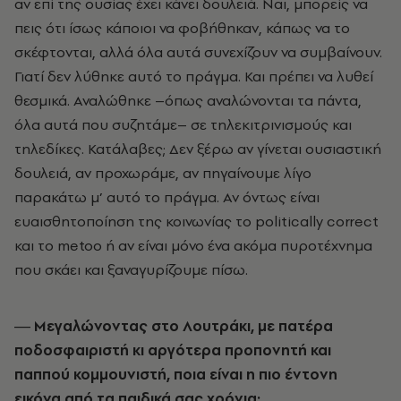
αν επί της ουσίας έχει κάνει δουλειά. Ναι, µπορείς να
πεις ότι ίσως κάποιοι να φοβήθηκαν, κάπως να το
σκέφτονται, αλλά όλα αυτά συνεχίζουν να συµβαίνουν.
Γιατί δεν λύθηκε αυτό το πράγµα. Και πρέπει να λυθεί
θεσµικά. Αναλώθηκε –όπως αναλώνονται τα πάντα,
όλα αυτά που συζητάµε– σε τηλεκιτρινισµούς και
τηλεδίκες. Κατάλαβες; Δεν ξέρω αν γίνεται ουσιαστική
δουλειά, αν προχωράµε, αν πηγαίνουµε λίγο
παρακάτω µ’ αυτό το πράγµα. Αν όντως είναι
ευαισθητοποίηση της κοινωνίας το politically correct
και το metoo ή αν είναι µόνο ένα ακόµα πυροτέχνηµα
που σκάει και ξαναγυρίζουµε πίσω.
― Μεγαλώνοντας στο Λουτράκι, µε πατέρα
ποδοσφαιριστή κι αργότερα προπονητή και
παππού κοµµουνιστή, ποια είναι η πιο έντονη
εικόνα από τα παιδικά σας χρόνια;