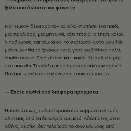
ξύλο που δώσατε και φάγατε;
Ναι. Ήµουν δέκα χρονών και είχα χτυπήσει ένα παιδί,
µια σφαλιάρα, µια µπουνιά, κάτι τέτοιο. Κι έπεσε κάτω,
λιποθύµησε, και νόµιζα ότι το σκότωσα. Αυτό µου έχει
µείνει. Δεν θα το ξεχάσω ποτέ, γιατί φοβήθηκα πολύ,
έπαθα πανικό. Είπα «έκανα κάτι κακό». Ήταν ξύλο µες
στο παιχνίδι. Την άλλη µέρα ήµασταν πάλι φιλαράκια.
Παίζαµε µπάλα στις αλάνες και τσακωνόµασταν.
― Έχετε σωθεί από διάφορα πράγµατα…
Ήµουν άτυχος, πολύ. Πέρασα ένα κοµµάτι σκληρής
αλητείας από τα δεκατρία και µετά. Αδέσποτος στην
Αθήνα, ουσίες, δεν τελείωσα το σχολείο. Ένας από