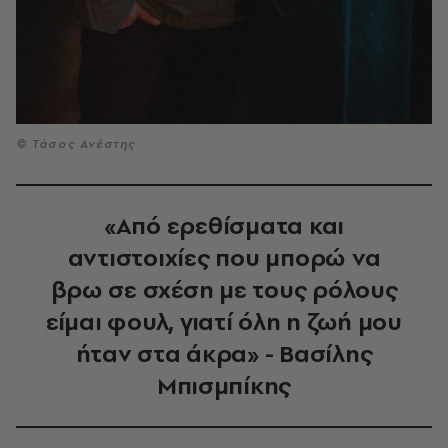
© Τάσος Ανέστης
«Από ερεθίσµατα και
αντιστοιχίες που µπορώ να
βρω σε σχέση µε τους ρόλους
είµαι φουλ, γιατί όλη η ζωή µου
ήταν στα άκρα» - Βασίλης
Μπισμπίκης