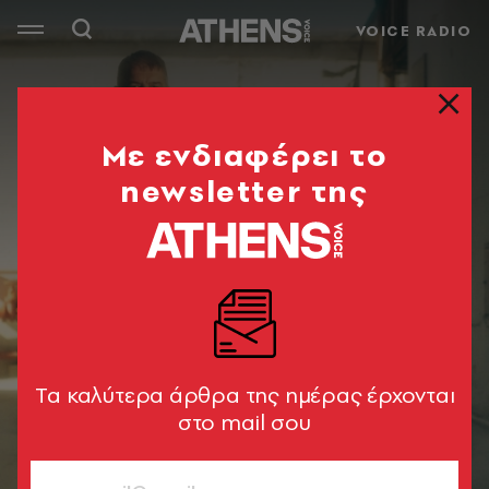
VOICE RADIO
Mε ενδιαφέρει το
newsletter της
Tα καλύτερα άρθρα της ημέρας έρχονται
στο mail σου