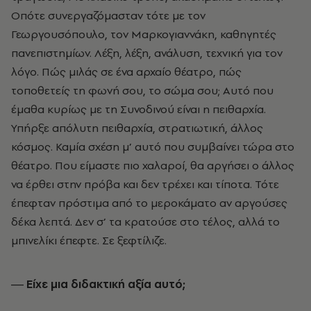
Οπότε συνεργαζόµασταν τότε µε τον
Γεωργουσόπουλο, τον Μαρκογιαννάκη, καθηγητές
πανεπιστηµίων. Λέξη, λέξη, ανάλυση, τεχνική για τον
λόγο. Πώς µιλάς σε ένα αρχαίο θέατρο, πώς
τοποθετείς τη φωνή σου, το σώµα σου; Αυτό που
έµαθα κυρίως µε τη Συνοδινού είναι η πειθαρχία.
Υπήρξε απόλυτη πειθαρχία, στρατιωτική, άλλος
κόσµος. Καµία σχέση µ’ αυτό που συµβαίνει τώρα στο
θέατρο. Που είµαστε πιο χαλαροί, θα αργήσει ο άλλος
να έρθει στην πρόβα και δεν τρέχει και τίποτα. Τότε
έπεφταν πρόστιµα από το µεροκάµατο αν αργούσες
δέκα λεπτά. Δεν σ’ τα κρατούσε στο τέλος, αλλά το
µπινελίκι έπεφτε. Σε ξεφτίλιζε.
― Είχε µια διδακτική αξία αυτό;