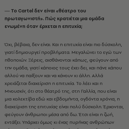
― Το Cartel δεν είναι «θέατρο του
πρωταγωνιστή». Πώς κρατιέται µια οµάδα
ενωµένη όταν έρχεται η επιτυχία;
Όχι, βέβαια, δεν είναι. Και η επιτυχία είναι πιο δύσκολη,
γιατί δηµιουργεί προβλήµατα. Μεγαλώνει το εγώ των
ηθοποιών. Ξέρεις, αισθάνονται κάπως, φεύγουν από
την οµάδα, γιατί κάποιος τους έχει δει, και πάνε κάπου
αλλού να παίξουν και να κάνουν κι άλλη. Αλλά
χρειάζεται διαχείριση η επιτυχία. Το λέει και η
Μνουσκίν, ότι στο θέατρό της, στη Γαλλία, που είναι
µια κολεκτίβα εδώ και εβδοµήντα, ογδόντα χρόνια, η
διαχείριση της επιτυχίας είναι πολύ δύσκολη. Έρχονται,
φεύγουν άνθρωποι µέσα από δω. Έτσι είναι η ζωή,
εντάξει. Υπάρχει όµως κι ένας πυρήνας ανθρώπων