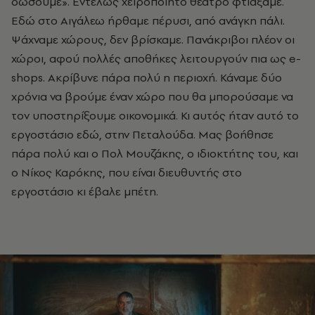
δώσουµε». Εντελώς χειροποίητο θέατρο φτιάξαµε.
Εδώ στο Αιγάλεω ήρθαµε πέρυσι, από ανάγκη πάλι.
Ψάχναµε χώρους, δεν βρίσκαµε. Πανάκριβοι πλέον οι
χώροι, αφού πολλές αποθήκες λειτουργούν πια ως e-
shops. Ακρίβυνε πάρα πολύ η περιοχή. Κάναµε δύο
χρόνια να βρούµε έναν χώρο που θα µπορούσαµε να
τον υποστηρίξουµε οικονοµικά. Κι αυτός ήταν αυτό το
εργοστάσιο εδώ, στην Πεταλούδα. Μας βοήθησε
πάρα πολύ και ο Πολ Μουζάκης, ο ιδιοκτήτης του, και
ο Νίκος Καρόκης, που είναι διευθυντής στο
εργοστάσιο κι έβαλε µπέτη.