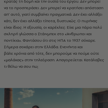
κρατάς τη δοµή και την ουσία του έργου. Δεν µπορεί
να το προσπεράσει. Δεν µπορεί να κρατήσει απόσταση
απ’ αυτό, γιατί συµβαίνει πραγµατικά. Δεν έχει αλλάξει
κάτι, δεν έχει αλλάξει τίποτα, δυστυχώς. Ο πυρήνας
είναι ίδιος. Η εξουσία, οι καρέκλες. Είχε µια πάρα πολύ
σκληρή γλώσσα ο Στάινµπεκ στο «Άνθρωποι και
ποντίκια». Φαντάσου ότι στις ΗΠΑ το 1937 σόκαρε.
Σήµερα σοκάρει στην Ελλάδα. Ενενήντα και
βάλε χρόνια από τότε, δεν µπορούµε να πούµε ούτε
«µαλάκας» στην τηλεόραση. Απαγορεύεται. Κατάλαβες
τι θέλω να σου πω;