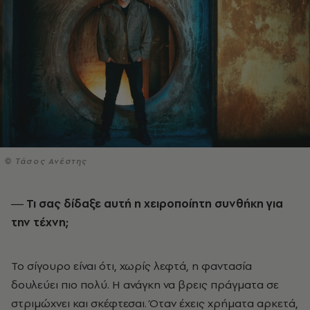
© Τάσος Ανέστης
― Τι σας δίδαξε αυτή η χειροποίητη συνθήκη για
την τέχνη;
Το σίγουρο είναι ότι, χωρίς λεφτά, η φαντασία
δουλεύει πιο πολύ. Η ανάγκη να βρεις πράγµατα σε
στριµώχνει και σκέφτεσαι. Όταν έχεις χρήµατα αρκετά,