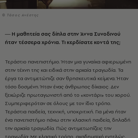
© Τάσος Ανέστης
― Η µαθητεία σας δίπλα στην Άννα Συνοδινού
ήταν τέσσερα χρόνια. Τι κερδίσατε κοντά της;
Τεράστιο πανεπιστήµιο. Ήταν µια γυναίκα αφιερωµένη
στην τέχνη της και ειδικά στην αρχαία τραγωδία. Τα
έργα τα αντιµετώπιζε σαν θρησκευτικά κείµενα. Ήταν
τόσο δοσµένη. Ήταν ένας άνθρωπος δίκαιος. Δεν
ξεχώριζε πρωταγωνιστή από το «κοντάρι» του χορού.
Συµπεριφερόταν σε όλους µε τον ίδιο τρόπο.
Τεράστια παιδεία, τεχνική, υποκριτική. Για µένα ήταν
ένα πανεπιστήµιο πάνω στην κλασική παιδεία, δηλαδή
την αρχαία τραγωδία. Πώς αντιµετωπίζεις την
τραγωδία; Με κλασικό τρόπο, ακαδηµαϊκό εντελώς.