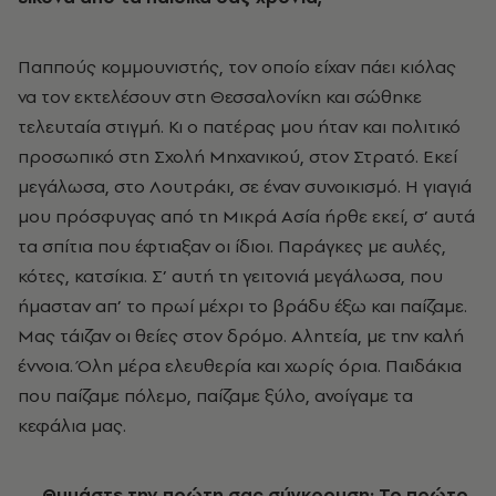
Παππούς κοµµουνιστής, τον οποίο είχαν πάει κιόλας
να τον εκτελέσουν στη Θεσσαλονίκη και σώθηκε
τελευταία στιγµή. Κι ο πατέρας µου ήταν και πολιτικό
προσωπικό στη Σχολή Μηχανικού, στον Στρατό. Εκεί
µεγάλωσα, στο Λουτράκι, σε έναν συνοικισµό. Η γιαγιά
µου πρόσφυγας από τη Μικρά Ασία ήρθε εκεί, σ’ αυτά
τα σπίτια που έφτιαξαν οι ίδιοι. Παράγκες µε αυλές,
κότες, κατσίκια. Σ’ αυτή τη γειτονιά µεγάλωσα, που
ήµασταν απ’ το πρωί µέχρι το βράδυ έξω και παίζαµε.
Μας τάιζαν οι θείες στον δρόµο. Αλητεία, µε την καλή
έννοια. Όλη µέρα ελευθερία και χωρίς όρια. Παιδάκια
που παίζαµε πόλεµο, παίζαµε ξύλο, ανοίγαµε τα
κεφάλια µας.
― Θυµάστε την πρώτη σας σύγκρουση; Το πρώτο