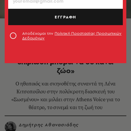
ΕΓΓΡΑΦΗ
© Τάσος Ανέστης
Αποδέχομαι την
Πολιτική Προστασίας Προσωπικών
Δεδομένων
ΘΕΑΤΡΟ - ΟΠΕΡΑ
Βασίλης Μπισμπίκης: «Η
επιβίωση μπορεί να σε κάνει
ζώο»
Ο ηθοποιός και σκηνοθέτης συναντά τη Λένα
Κιτσοπούλου στην πολύκροτη διασκευή του
«Σωσμένου» και μιλάει στην Athens Voice για το
θέατρο, το σινεμά και τη ζωή του
Δημήτρης Αθανασιάδης