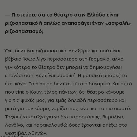
― Πιστεύετε ότι το θέατρο στην Ελλάδα είναι
ριζοσπαστικό ή απλώς αναπαράγει έναν «ασφαλή»
ριζοσπαστισµό;
Όχι, δεν είναι ριζοσπαστικό. Δεν ξέρω και πού είναι
βέβαια. Ίσως λίγο περισσότερο στη Γερµανία, αλλά
γενικότερα το θέατρο δεν µπορεί να δηµιουργήσει
επανάσταση. Δεν είναι µουσική. Η µουσική µπορεί, το
έχει κάνει. Το θέατρο δεν έχει τέτοια δυναµική. Και αυτό
που είπε ο Κουν, τέλος πάντων, ότι θέατρο κάνουµε
για τις ψυχές µας, για εµάς δηλαδή περισσότερο και
µετά για τον κόσµο, νοµίζω πως είναι και το πιο σωστό.
Ταξιδεύω και έξω για να δω παραστάσεις, Βερολίνο,
Λονδίνο, και παρακολουθώ όσες έρχονται απέξω στο
Φεστιβάλ Αθηνών.