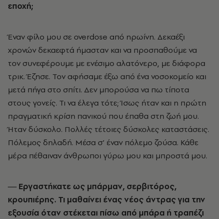
εποχή;
Έναν φίλο µου σε overdose από ηρωίνη. Δεκαέξι
χρονών δεκαεφτά ήµασταν και να προσπαθούµε να
τον συνεφέρουµε µε ενέσιµο αλατόνερο, µε διάφορα
τρικ. Έζησε. Τον αφήσαµε έξω από ένα νοσοκοµείο και
µετά πήγα στο σπίτι. Δεν µπορούσα να πω τίποτα
στους γονείς. Τι να έλεγα τότε; Ίσως ήταν και η πρώτη
πραγµατική κρίση πανικού που έπαθα στη ζωή µου.
Ήταν δύσκολο. Πολλές τέτοιες δύσκολες καταστάσεις.
Πόλεµος δηλαδή. Μέσα σ’ έναν πόλεµο ζούσα. Κάθε
µέρα πέθαιναν άνθρωποι γύρω µου και µπροστά µου.
― Εργαστήκατε ως µπάρµαν, σερβιτόρος,
κρουπιέρης. Τι µαθαίνει ένας νέος άντρας για την
εξουσία όταν στέκεται πίσω από µπάρα ή τραπέζι