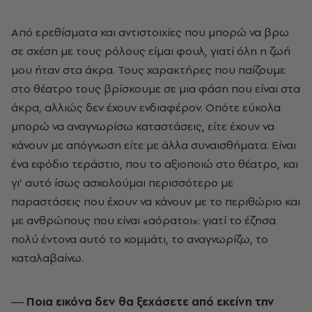
Από ερεθίσµατα και αντιστοιχίες που µπορώ να βρω
σε σχέση µε τους ρόλους είµαι φουλ, γιατί όλη η ζωή
µου ήταν στα άκρα. Τους χαρακτήρες που παίζουµε
στο θέατρο τους βρίσκουµε σε µια φάση που είναι στα
άκρα, αλλιώς δεν έχουν ενδιαφέρον. Οπότε εύκολα
µπορώ να αναγνωρίσω καταστάσεις, είτε έχουν να
κάνουν µε απόγνωση είτε µε άλλα συναισθήµατα. Είναι
ένα εφόδιο τεράστιο, που το αξιοποιώ στο θέατρο, και
γι’ αυτό ίσως ασχολούµαι περισσότερο µε
παραστάσεις που έχουν να κάνουν µε το περιθώριο και
µε ανθρώπους που είναι «αόρατοι»: γιατί το έζησα
πολύ έντονα αυτό το κοµµάτι, το αναγνωρίζω, το
καταλαβαίνω.
― Ποια εικόνα δεν θα ξεχάσετε από εκείνη την