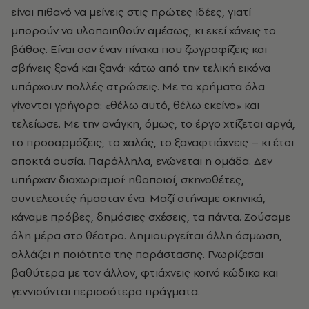
είναι πιθανό να µείνεις στις πρώτες ιδέες, γιατί
µπορούν να υλοποιηθούν αµέσως, κι εκεί χάνεις το
βάθος. Είναι σαν έναν πίνακα που ζωγραφίζεις και
σβήνεις ξανά και ξανά· κάτω από την τελική εικόνα
υπάρχουν πολλές στρώσεις. Με τα χρήµατα όλα
γίνονται γρήγορα: «θέλω αυτό, θέλω εκείνο» και
τελείωσε. Με την ανάγκη, όµως, το έργο χτίζεται αργά,
το προσαρµόζεις, το χαλάς, το ξαναφτιάχνεις – κι έτσι
αποκτά ουσία. Παράλληλα, ενώνεται η οµάδα. Δεν
υπήρχαν διαχωρισµοί· ηθοποιοί, σκηνοθέτες,
συντελεστές ήµασταν ένα. Μαζί στήναµε σκηνικά,
κάναµε πρόβες, δηµόσιες σχέσεις, τα πάντα. Ζούσαµε
όλη µέρα στο θέατρο. Δηµιουργείται άλλη όσµωση,
αλλάζει η ποιότητα της παράστασης. Γνωρίζεσαι
βαθύτερα µε τον άλλον, φτιάχνεις κοινό κώδικα και
γεννιούνται περισσότερα πράγµατα.