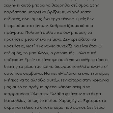
χείλη» κι αυτό µπορεί να θεωρηθεί σεξισµός. Στην
παράσταση µπορεί να βρίζουµε, να γινόµαστε
σεξιστές, είναι όµως ένα έργο τέχνης. Εµείς δεν
δεσµευόµαστε πάντως. Καθρεφτίζουµε κάποια
πράγµατα. Πολιτική ορθότητα δεν µπορείς να
κρατήσεις µέσα σ’ ένα κείµενο. Δεν χρειάζεται να
κρατήσεις, γιατί η κοινωνία συνεχίζει να είναι έτσι. Ο
σεξισµός, το µπούλινγκ, ο ρατσισµός… όλα αυτά
υπάρχουν. Εµείς το κάνουµε αυτό για να καθρεφτίσει ο
θεατής το µέσα του και να διαφοροποιηθεί απέναντι σ’
αυτό που συµβαίνει. Να πει: «Μαλάκα, κι εγώ έτσι είµαι;
Μήπως να το αλλάξω αυτό;». Γενικότερα στην κοινωνία
µας αυτό το πράγµα πρέπει κάποια στιγµή να
ισορροπήσει. Όλα στην Ελλάδα φτάνουν στα άκρα.
Κατευθείαν, όπως το metoo. Χαµός έγινε. Έφτασε στα
άκρα και τελικά το αποτύπωµα που άφησε δεν ξέρω