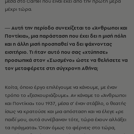
µέσα στο Cartel που είναι εκεί από την πρώτη µέρα
µέχρι τώρα.
― Αυτή την περίοδο συνεχίζεται το «Άνθρωποι και
Ποντίκια», µια παράσταση που έχει δει η µισή πόλη
και η άλλη µισή προσπαθεί να δει ψάχνοντας
εισιτήριο. Τι ήταν αυτό που σας «χτύπησε»
προσωπικά στον «Σωσµένο» ώστε να θελήσετε να
τον µεταφέρετε στη σύγχρονη Αθήνα;
Κοίτα, όποιο έργο επιλέγουµε να κάνουµε, µε έναν
τρόπο το «ξεσκουριάζουµε». Αν κάναµε το «Άνθρωποι
και Ποντίκια» του 1937, µέσα σ’ έναν στάβλο, ο θεατής
ίσως να κρατούσε και µια απόσταση και να έλεγε «ρε
παιδί µου, αυτά συνέβαιναν τότε, τώρα έχουν αλλάξει
τα πράγµατα». Όταν όµως το φέρνεις στο τώρα,