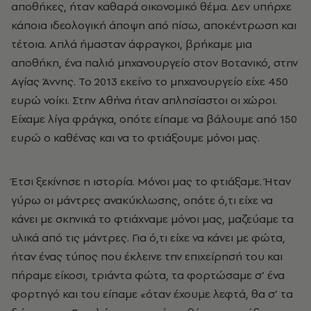
αποθήκες, ήταν καθαρά οικονοµικό θέµα. Δεν υπήρχε
κάποια ιδεολογική άποψη από πίσω, αποκέντρωση και
τέτοια. Απλά ήµασταν άφραγκοι, βρήκαµε µια
αποθήκη, ένα παλιό µηχανουργείο στον Βοτανικό, στην
Αγίας Άννης. Το 2013 εκείνο το µηχανουργείο είχε 450
ευρώ νοίκι. Στην Αθήνα ήταν απλησίαστοι οι χώροι.
Είχαµε λίγα φράγκα, οπότε είπαµε να βάλουµε από 150
ευρώ ο καθένας και να το φτιάξουµε µόνοι µας.
Έτσι ξεκίνησε η ιστορία. Μόνοι µας το φτιάξαµε. Ήταν
γύρω οι µάντρες ανακύκλωσης, οπότε ό,τι είχε να
κάνει µε σκηνικά το φτιάχναµε µόνοι µας, µαζεύαµε τα
υλικά από τις µάντρες. Για ό,τι είχε να κάνει µε φώτα,
ήταν ένας τύπος που έκλεινε την επιχείρησή του και
πήραµε είκοσι, τριάντα φώτα, τα φορτώσαµε σ’ ένα
φορτηγό και του είπαµε «όταν έχουµε λεφτά, θα σ’ τα