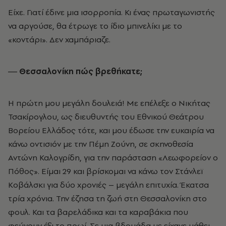
Είχε. Γιατί έδινε µια ισορροπία. Κι ένας πρωταγωνιστής
να αργούσε, θα έτρωγε το ίδιο µπινελίκι µε το
«κοντάρι». Δεν χαµπάριαζε.
― Θεσσαλονίκη πώς βρεθήκατε;
Η πρώτη µου µεγάλη δουλειά! Με επέλεξε ο Νικήτας
Τσακίρογλου, ως διευθυντής του Εθνικού Θεάτρου
Βορείου Ελλάδος τότε, και µου έδωσε την ευκαιρία να
κάνω οντισιόν µε την Πέµη Ζούνη, σε σκηνοθεσία
Αντώνη Καλογρίδη, για την παράσταση «Λεωφορείον ο
Πόθος». Είµαι 29 και βρίσκοµαι να κάνω τον Στάνλεϊ
Κοβάλσκι για δύο χρονιές – µεγάλη επιτυχία. Έκατσα
τρία χρόνια. Την έζησα τη ζωή στη Θεσσαλονίκη στο
φουλ. Και τα βαρελάδικα και τα καραβάκια που
φεύγουν έξι το πρωί. Σε µια βδοµάδα µε είχανε µάθει