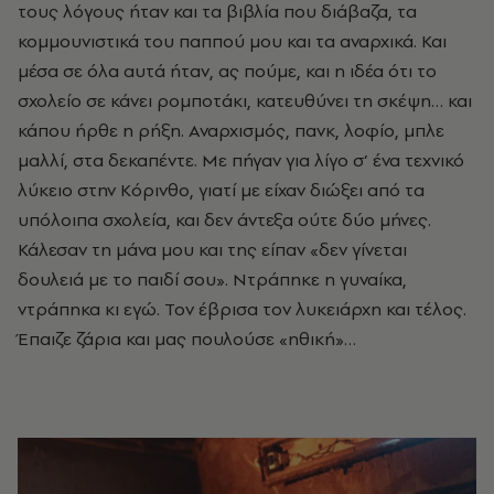
τους λόγους ήταν και τα βιβλία που διάβαζα, τα
κοµµουνιστικά του παππού µου και τα αναρχικά. Και
µέσα σε όλα αυτά ήταν, ας πούµε, και η ιδέα ότι το
σχολείο σε κάνει ροµποτάκι, κατευθύνει τη σκέψη… και
κάπου ήρθε η ρήξη. Αναρχισµός, πανκ, λοφίο, µπλε
µαλλί, στα δεκαπέντε. Με πήγαν για λίγο σ’ ένα τεχνικό
λύκειο στην Κόρινθο, γιατί µε είχαν διώξει από τα
υπόλοιπα σχολεία, και δεν άντεξα ούτε δύο µήνες.
Κάλεσαν τη µάνα µου και της είπαν «δεν γίνεται
δουλειά µε το παιδί σου». Ντράπηκε η γυναίκα,
ντράπηκα κι εγώ. Τον έβρισα τον λυκειάρχη και τέλος.
Έπαιζε ζάρια και µας πουλούσε «ηθική»…