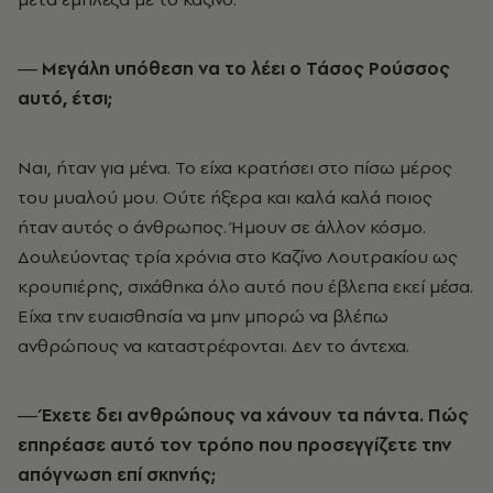
― Μεγάλη υπόθεση να το λέει ο Τάσος Ρούσσος
αυτό, έτσι;
Ναι, ήταν για µένα. Το είχα κρατήσει στο πίσω µέρος
του µυαλού µου. Ούτε ήξερα και καλά καλά ποιος
ήταν αυτός ο άνθρωπος. Ήµουν σε άλλον κόσµο.
Δουλεύοντας τρία χρόνια στο Καζίνο Λουτρακίου ως
κρουπιέρης, σιχάθηκα όλο αυτό που έβλεπα εκεί µέσα.
Είχα την ευαισθησία να µην µπορώ να βλέπω
ανθρώπους να καταστρέφονται. Δεν το άντεχα.
― Έχετε δει ανθρώπους να χάνουν τα πάντα. Πώς
επηρέασε αυτό τον τρόπο που προσεγγίζετε την
απόγνωση επί σκηνής;