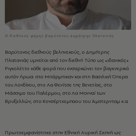
Ο διεθνούς φήμης βαρύτονος Δημήτρης Πλατανιάς
Βαρύτονος διεθνούς βεληνεκούς, ο Δημήτρης
Πλατανιάς υμνείται από τον διεθνή Τύπο ως «ιδανικός»
Ριγκολέττο κάθε φορά που ενσαρκώνει τον βαγκνερικό
αυτόν ήρωα: στο Μπάρμπικαν και στη Βασιλική Όπερα
του Λονδίνου, στο Λα Φενίτσε της Βενετίας, στο
Μάσσιμο του Παλέρμου, στο Λα Μονναί των
Βρυξελλών, στο Κονσέρτχεμπαου του Άμστερνταμ κ.α.
Πρωτοεμφανίστηκε στην Εθνική Λυρική Σκηνή ως