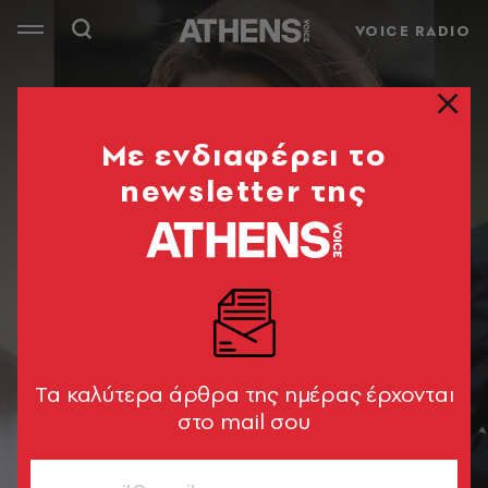
VOICE RADIO
Mε ενδιαφέρει το
newsletter της
Tα καλύτερα άρθρα της ημέρας έρχονται
στο mail σου