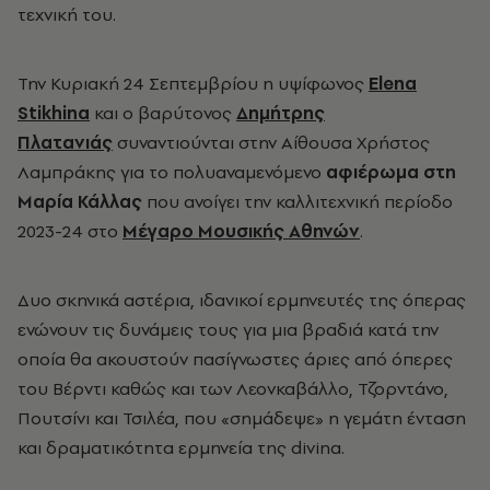
τεχνική του.
Την Κυριακή 24 Σεπτεμβρίου η υψίφωνος
Elena
Stikhina
και ο βαρύτονος
Δημήτρης
Πλατανιάς
συναντιούνται στην Αίθουσα Χρήστος
Λαμπράκης για το πολυαναμενόμενο
αφιέρωμα στη
Μαρία Κάλλας
που ανοίγει την καλλιτεχνική περίοδο
2023-24 στο
Μέγαρο Μουσικής Αθηνών
.
Δυο σκηνικά αστέρια, ιδανικοί ερμηνευτές της όπερας
ενώνουν τις δυνάμεις τους για μια βραδιά κατά την
οποία θα ακουστούν
πασίγνωστες άριες από όπερες
του Βέρντι καθώς και των Λεονκαβάλλο, Τζορντάνο,
Πουτσίνι και Τσιλέα, που «σημάδεψε» η γεμάτη ένταση
και δραματικότητα ερμηνεία της
divina
.