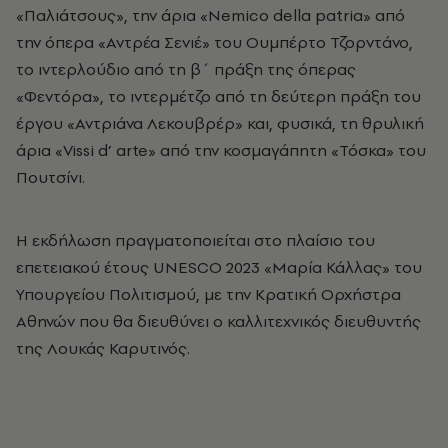
«Παλιάτσους», την άρια «Nemico della patria» από
την όπερα «Αντρέα Σενιέ» του Ουμπέρτο Τζορντάνο,
το ιντερλούδιο από τη β΄ πράξη της όπερας
«Φεντόρα», το ιντερμέτζο από τη δεύτερη πράξη του
έργου «Αντριάνα Λεκουβρέρ» και, φυσικά, τη θρυλική
άρια «Vissi d’ arte» από την κοσμαγάπητη «Τόσκα» του
Πουτσίνι.
Η εκδήλωση πραγματοποιείται στο πλαίσιο του
επετειακού έτους UNESCO 2023 «Μαρία Κάλλας» του
Υπουργείου Πολιτισμού, με την Κρατική Ορχήστρα
Αθηνών που θα διευθύνει ο καλλιτεχνικός διευθυντής
της Λουκάς Καρυτινός.