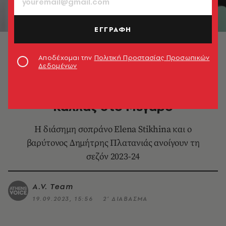
ΕΓΓΡΑΦΗ
Gala όπερας για τη Μαρία Κάλλας στο Μέγαρο με
τους Elena Stikhina και Δημήτρη Πλατανιά. Την ΚΟΑ
Αποδέχομαι την
Πολιτική Προστασίας Προσωπικών
διευθύνει ο Λουκάς Καρυτινός
Δεδομένων
ΘΕΑΤΡΟ - ΟΠΕΡΑ
Gala όπερας για τη Μαρία
Κάλλας στο Μέγαρο
Η διάσημη σοπράνο Elena Stikhina και ο
βαρύτονος Δημήτρης Πλατανιάς ανοίγουν τη
σεζόν 2023-24
A.V. Team
19.09.2023, 15:56
2’ ΔΙΑΒΑΣΜΑ