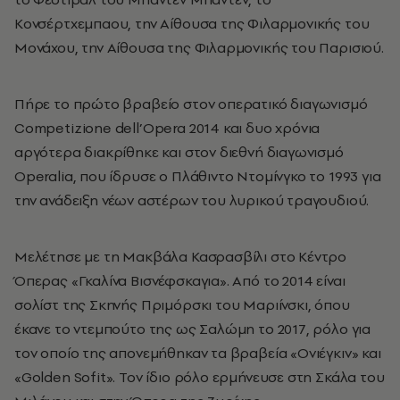
Κονσέρτχεμπαου, την Αίθουσα της Φιλαρμονικής του
Μονάχου, την Αίθουσα της Φιλαρμονικής του Παρισιού.
Πήρε το πρώτο βραβείο στον οπερατικό διαγωνισμό
Competizione dell’Opera 2014 και δυο χρόνια
αργότερα διακρίθηκε και στον διεθνή διαγωνισμό
Operalia, που ίδρυσε ο Πλάθιντο Ντομίνγκο το 1993 για
την ανάδειξη νέων αστέρων του λυρικού τραγουδιού.
Μελέτησε με τη Μακβάλα Κασρασβίλι στο Κέντρο
Όπερας «Γκαλίνα Βισνέφσκαγια». Από το 2014 είναι
σολίστ της Σκηνής Πριμόρσκι του Μαριίνσκι, όπου
έκανε το ντεμπούτο της ως Σαλώμη το 2017, ρόλο για
τον οποίο της απονεμήθηκαν τα βραβεία «Ονιέγκιν» και
«Golden Sofit». Τον ίδιο ρόλο ερμήνευσε στη Σκάλα του