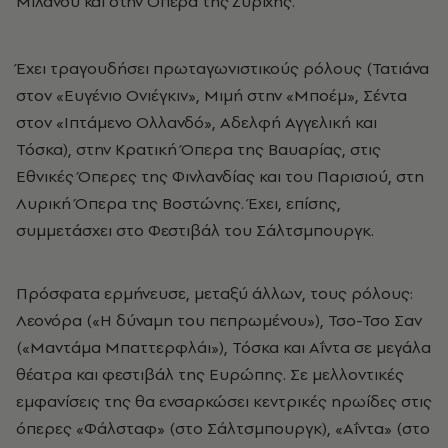
Μιλάνου και στην Όπερα της Ζυρίχης.
Έχει τραγουδήσει πρωταγωνιστικούς ρόλους (Τατιάνα
στον «Eυγένιο Ονιέγκιν», Μιμή στην «Μποέμ», Σέντα
στον «Ιπτάμενο Ολλανδό», Αδελφή Αγγελική και
Τόσκα), στην Κρατική Όπερα της Βαυαρίας, στις
Εθνικές Όπερες της Φινλανδίας και του Παρισιού, στη
Λυρική Όπερα της Βοστώνης. Έχει, επίσης,
συμμετάσχει στο Φεστιβάλ του Σάλτσμπουργκ.
Πρόσφατα ερμήνευσε, μεταξύ άλλων, τους ρόλους:
Λεονόρα («Η δύναμη του πεπρωμένου»), Τσο-Τσο Σαν
(«Μαντάμα Μπαττερφλάι»), Τόσκα και Αΐντα σε μεγάλα
θέατρα και φεστιβάλ της Ευρώπης. Σε μελλοντικές
εμφανίσεις της θα ενσαρκώσει κεντρικές ηρωίδες στις
όπερες «Φάλσταφ» (στο Σάλτσμπουργκ), «Αΐντα» (στο