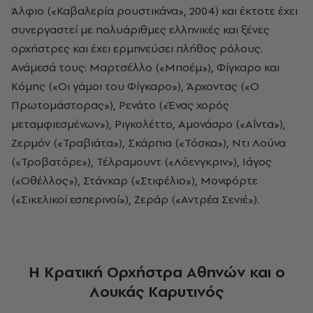
Άλφιο («Καβαλερία ρουστικάνα», 2004) και έκτοτε έχει
συνεργαστεί με πολυάριθμες ελληνικές και ξένες
ορχήστρες και έχει ερμηνεύσει πλήθος ρόλους.
Ανάμεσά τους: Μαρτσέλλο («Μποέμ»), Φίγκαρο και
Κόμης («Οι γάμοι του Φίγκαρο»), Άρχοντας («Ο
Πρωτομάστορας»), Ρενάτο («Ένας χορός
μεταμφιεσμένων»), Ριγκολέττο, Αμονάσρο («Αΐντα»),
Ζερμόν («Τραβιάτα»), Σκάρπια («Τόσκα»), Ντι Λούνα
(«Τροβατόρε»), Τέλραμουντ («Λόενγκριν»), Ιάγος
(«Οθέλλος»), Στάνκαρ («Στιφέλιο»), Μονφόρτε
(«Σικελικοί εσπερινοί»), Ζεράρ («Αντρέα Σενιέ»).
Η Κρατική Ορχήστρα Αθηνών και ο
Λουκάς Καρυτινός