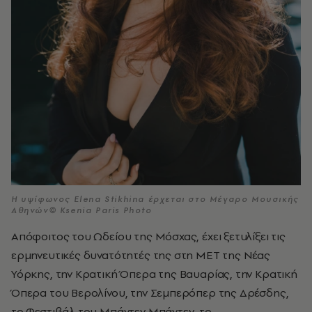
Η υψίφωνος Elena Stikhina έρχεται στο Μέγαρο Μουσικής
Αθηνών© Ksenia Paris Photo
Απόφοιτος του Ωδείου της Μόσχας, έχει ξετυλίξει τις
ερμηνευτικές δυνατότητές της στη ΜΕΤ της Νέας
Υόρκης, την Κρατική Όπερα της Βαυαρίας, την Κρατική
Όπερα του Βερολίνου, την Σεμπερόπερ της Δρέσδης,
το Φεστιβάλ του Μπάντεν Μπάντεν, το