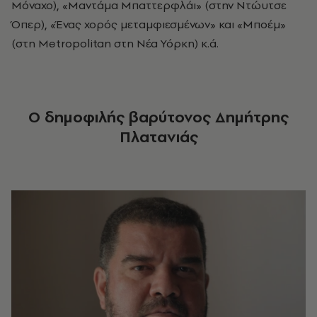
Μόναχο), «Μαντάμα Μπαττερφλάι» (στην Ντώυτσε
Όπερ), «Ένας χορός μεταμφιεσμένων» και «Μποέμ»
(στη Μetropolitan
στη Νέα Υόρκη) κ.ά.
Ο δημοφιλής βαρύτονος
Δημήτρης
Πλατανιάς