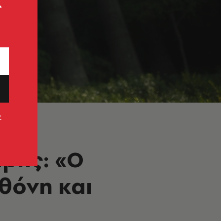
ς
ν
ρης: «Ο
θόνη και