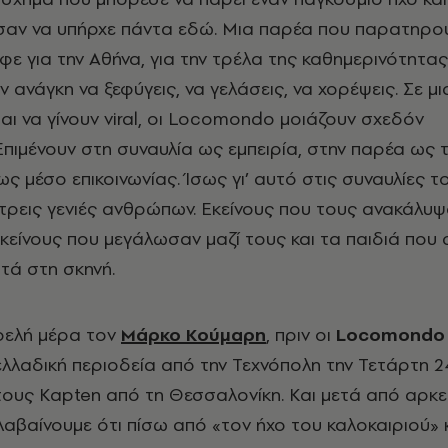
ι σαν να υπήρχε πάντα εδώ. Μια παρέα που παρατηρο
ε για την Αθήνα, για την τρέλα της καθημερινότητας,
ην ανάγκη να ξεφύγεις, να γελάσεις, να χορέψεις. Σε μ
αι να γίνουν viral, οι Locomondo μοιάζουν σχεδόν
 Επιμένουν στη συναυλία ως εμπειρία, στην παρέα ως
ως μέσο επικοινωνίας. Ίσως γι’ αυτό στις συναυλίες τ
τρεις γενιές ανθρώπων. Εκείνους που τους ανακάλυψ
εκείνους που μεγάλωσαν μαζί τους και τα παιδιά που
τά στη σκηνή.
ρελή μέρα τον
Μάρκο Κούμαρη
, πριν οι
Locomondo
ελλαδική περιοδεία από την Τεχνόπολη την Τετάρτη 24
τους Kapten από τη Θεσσαλονίκη. Και μετά από αρκ
αβαίνουμε ότι πίσω από «τον ήχο του καλοκαιριού» 