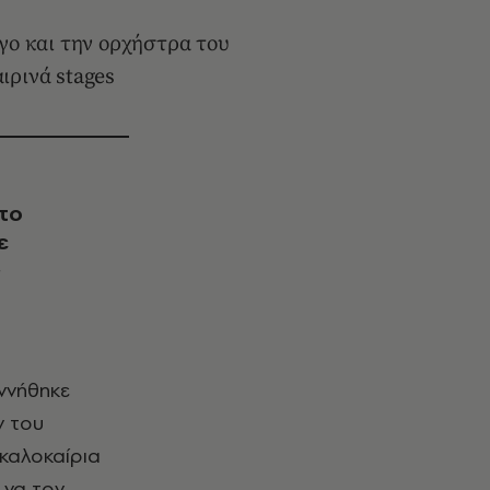
γο και την ορχήστρα του
ιρινά stages
το
ε
εννήθηκε
ν του
 καλοκαίρια
 να τον