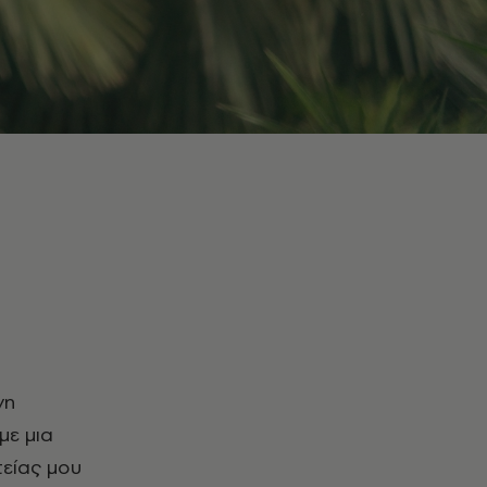
νη
με μια
τείας μου