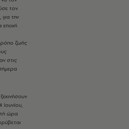
ύσε τον
 για την
ια εποχή
 τρόπο ζωής
ους
αν στις
 σήμερα
ξεκινήσουν
 Ιουνίου,
ετή ώρα
κρύβεται