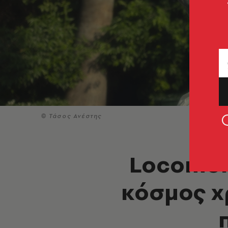
© Τάσος Ανέστης
Locomon
κόσμος χ