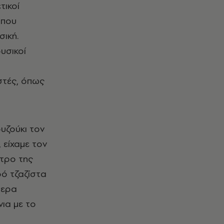
τικοί
 που
σική.
υσικοί
στές, όπως
υζούκι τον
 είχαμε τον
στρο της
ό τζαζίστα
τερα
ια με το