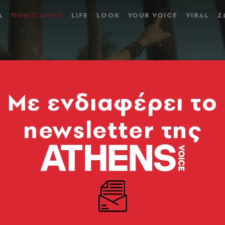
Α
ΠΟΛΙΤΙΣΜΟΣ
LIFE
LOOK
YOUR VOICE
VIRAL
Ζ
Mε ενδιαφέρει το
newsletter της