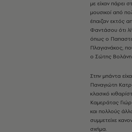
με είχαν πάρει σ
μουσικοί από πο
έπαιζαν εκτός απ
Φαντάσου ότι λί
όπως ο Παπαστάμ
Πλαγιανάκος, πο
ο Σώτης Βολάνης
Στην μπάντα είχ
Παναγιώτη Κατραν
κλασικό κιθαρίσ
Καμεράτας Γιώρ
και πολλούς άλλ
συμμετείχε κανο
σχήμα.