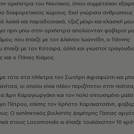
την ορχήστρα του Ναυτικού, όπου συμμετείχαν εξαιρε
λύ διαφορετικούς χώρους. Εκεί γνώρισα ανθρώπους
ό λαϊκά και παραδοσιακά, τζαζ μέχρι και κλασική μου
γο πριν μπω στην ορχήστρα απολύονταν φοβεροί μο
ου, που έπαιζε με τον Αλκίνοο Ιωαννίδη, ο Γιάννης
υ έπαιζε με τον Κότσιρα, αλλά και γνωστοί τραγουδι
 και ο Πάνος Κιάμος.
αμε τότε στα πλήκτρα τον Σωτήρη Αγραφιώτη και μπο
ίτσα, οι οποίοι είναι πλέον περιζήτητοι στην πιάτσα,
τα Άρη Καραγιωργάκη και τον πολύ επιτυχημένο μαέ
γο Πέτρου, επίσης τον Χρήστο Καρακατσάνη, φοβερ
ους. Ο εκπληκτικός βιολιστής Δημήτρης Γάσιας αργό
νικά στους Locomondo κι έπαιξε τουλάχιστον 10 χρόν