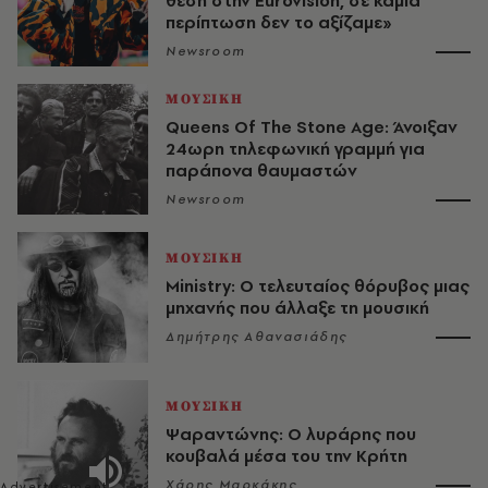
θέση στην Eurovision, σε καμία
περίπτωση δεν το αξίζαμε»
Newsroom
ΜΟΥΣΙΚΗ
Queens Of The Stone Age: Άνοιξαν
24ωρη τηλεφωνική γραμμή για
παράπονα θαυμαστών
Newsroom
ΜΟΥΣΙΚΗ
Ministry: Ο τελευταίος θόρυβος μιας
μηχανής που άλλαξε τη μουσική
Δημήτρης Αθανασιάδης
ΜΟΥΣΙΚΗ
Ψαραντώνης: Ο λυράρης που
κουβαλά μέσα του την Κρήτη
Χάρης Μαρκάκης