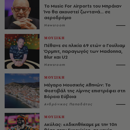
Το Music For Airports του Μπράιαν
Ίνο θα ακουστεί ζωντανά... σε
αεροδρόμιο
Newsroom
ΜΟΥΣΙΚΗ
Πέθανε σε ηλικία 69 ετών ο Γουίλιαμ
Όρμπιτ, παραγωγός των Madonna,
Blur και U2
Newsroom
ΜΟΥΣΙΚΗ
Μέγαρο Μουσικής Αθηνών: Το
Φεστιβάλ της Λίμνης επιστρέφει στη
Βόρεια Εύβοια
Ανδρόνικος Παπαδάτος
ΜΟΥΣΙΚΗ
Ακύλας: «Αδικηθήκαμε με την 10η