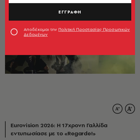
ΕΓΓΡΑΦΗ
Αποδέχομαι την
Πολιτική Προστασίας Προσωπικών
Δεδομένων
Εurovision 2026: Η 17χρονη Γαλλίδα
εντυπωσίασε με το «Regarde!»