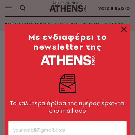
VOICE RADIO
ΚΙΝΗΜΑΤΟΓΡΑΦΟΣ
ΜΟΥΣΙΚΗ
ΒΙΒΛΙΟ
ΘΕΑΤΡΟ - Ο
Mε ενδιαφέρει το
newsletter της
ΜΟΥΣΙΚΗ
Εurovision 2026: Η 17χρονη
Γαλλίδα εντυπωσίασε με το
«Regarde!»
H xώρα κατατάσσεται ανάμεσα στην πρώτη δεκάδα
των στοιχηματικών
Tα καλύτερα άρθρα της ημέρας έρχονται
στο mail σου
Newsroom
14.05.2026, 22:44
1’ ΔΙΑΒΑΣΜΑ