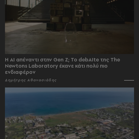
Η AI απέναντι στην Gen Z; Το debAIte της The
Newtons Laboratory έκανε κάτι πολύ πιο
ενδιαφέρον
Δημήτρης Αθανασιάδης