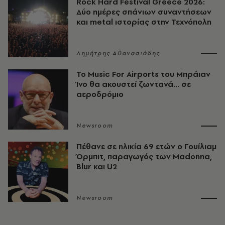
Rock Hard Festival Greece 2026:
Δύο ημέρες σπάνιων συναντήσεων
και metal ιστορίας στην Τεχνόπολη
Δημήτρης Αθανασιάδης
Το Music For Airports του Μπράιαν
Ίνο θα ακουστεί ζωντανά... σε
αεροδρόμιο
Newsroom
Πέθανε σε ηλικία 69 ετών ο Γουίλιαμ
Όρμπιτ, παραγωγός των Madonna,
Blur και U2
Newsroom