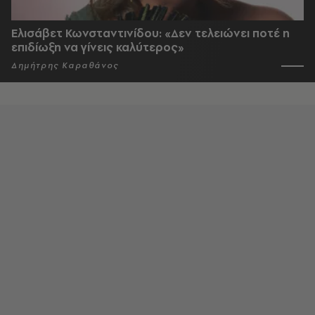
Ελισάβετ Κωνσταντινίδου: «Δεν τελειώνει ποτέ η
επιδίωξη να γίνεις καλύτερος»
Δημήτρης Καραθάνος