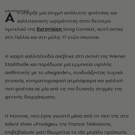
Α
ν υπήρξε μια στιγμή απόλυτης φινέτσας και
καλλιτεχνικής ωριμότητας στον δεύτερο
ημιτελικό της
Eurovision
Song Contest
, αυτή ανήκε
στη
Γαλλία
και στη μόλις 17 ετών
Monroe
.
Η νεαρή καλλιτέχνιδα ανέβηκε στη σκηνή της Wiener
Stadthalle και παρέδωσε μια ερμηνεία υψηλής
αισθητικής με το «Regarde!», συνδυάζοντας λυρικά
στοιχεία, κινηματογραφική ατμόσφαιρα και γαλλική
ποπ φινέτσα σε μία από τις πιο δυνατές στιγμές της
φετινής διοργάνωσης.
Η Monroe, που έγινε γνωστή μέσα από τη νίκη της στο
talent show «Prodiges» της
France Télévisions
,
επιβεβαίωσε γιατί θεωρείται το νέο μεγάλο πρόσωπο