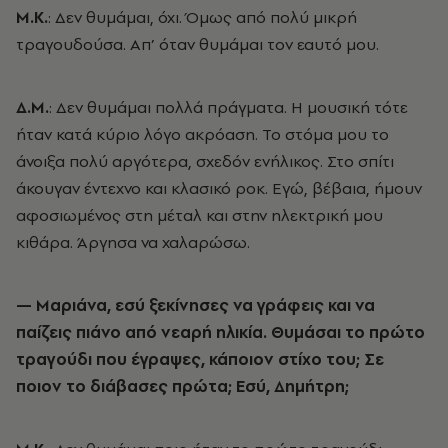
Μ.Κ.
: Δεν θυμάμαι, όχι. Όμως από πολύ μικρή
τραγουδούσα. Απ’ όταν θυμάμαι τον εαυτό μου.
Δ.Μ.
: Δεν θυμάμαι πολλά πράγματα. Η μουσική τότε
ήταν κατά κύριο λόγο ακρόαση. Το στόμα μου το
άνοιξα πολύ αργότερα, σχεδόν ενήλικος. Στο σπίτι
άκουγαν έντεχνο και κλασικό ροκ. Εγώ, βέβαια, ήμουν
αφοσιωμένος στη μέταλ και στην ηλεκτρική μου
κιθάρα. Άργησα να χαλαρώσω.
— Mαριάνα, εσύ ξεκίνησες να γράφεις και να
παίζεις πιάνο από νεαρή ηλικία. Θυμάσαι το πρώτο
τραγούδι που έγραψες, κάποιον στίχο του; Σε
ποιoν το διάβασες πρώτα; Εσύ, Δημήτρη;