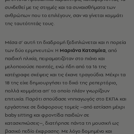
συνδεθεί με τις στιγμές και τα συναισθήματα των
ανθρώπων που το επιλέγουν, σαν να γίνεται κομμάτι
της ταυτότητάς τους.
Μέσα σ’ αυτή τη διαδρομή ξεδιπλώνεται και η πορεία
των δύο ερμηνευτών. Η
Μαριάνα Κατσιμίχα
, από
παιδική ηλικία, πειραματιζόταν στο πιάνο και
μελοποιούσε ποιητές, ενώ ήδη από τα 16 της
κατέγραφε σκέψεις και τις έκανε τραγούδια. Μέχρι τα
18 της είχε δημιουργήσει το δικό της ρεπερτόριο,
πολλά κομμάτια απ’ το οποίο πλέον γνωρίζουν
επιτυχία. Παρότι σπούδασε νηπιαγωγός στο ΕΚΠΑ και
εργάστηκε σε διάφορους τομείς –από εστίαση μέχρι
baby sitting και φροντίδα παιδιών σε
κατασκηνώσεις–, διατήρησε πάντα τη μουσική ως
βασικό πεδίο έκφρασης. Με λόγο δομημένο και