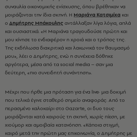
συναυλία οικονομικής ενίσχυσης, όπου βρέθηκαν να
μοιράζονται την ίδια σκηνή. Η
Μαριάνα Κατσιμίχα
και
ο
Δημήτρης Μπάκουλης
αντάλλαξαν λίγα λόγια, απλά
και ουσιαστικά. «Η Μαριάνα τραγουδούσε πρώτη και
μου κίνησε το ενδιαφέρον η χροιά και ο τρόπος της.
Της εκδήλωσα διακριτικά και λακωνικά τον θαυμασμό
μου», λέει ο Δημήτρης, ενώ η συνέχεια δόθηκε
αργότερα, μέσα από τα social media – σαν μια
δεύτερη, «πιο συνειδητή συνάντηση».
Μέχρι που ήρθε μια πρόταση για ένα live· μια δοκιμή
που τελικά έγινε σταθερό σημείο αναφοράς. Από το
περασμένο καλοκαίρι στο Gazarte, οι δυο τους
μοιράζονται κατά καιρούς τη σκηνή, χωρίς πίεση, με
χιούμορ και αμοιβαία κατανόηση. «Κάποια στιγμή,
καιρό μετά την πρώτη μας επικοινωνία, ο Δημήτρης με