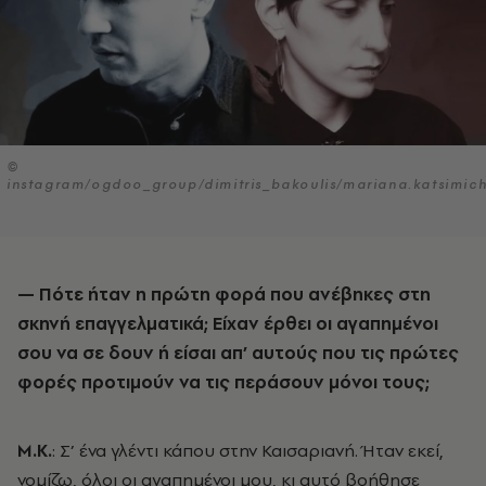
©
instagram/ogdoo_group/dimitris_bakoulis/mariana.katsimic
— Πότε ήταν η πρώτη φορά που ανέβηκες στη
σκηνή επαγγελματικά; Είχαν έρθει οι αγαπημένοι
σου να σε δουν ή είσαι απ’ αυτούς που τις πρώτες
φορές προτιμούν να τις περάσουν μόνοι τους;
Μ.Κ.
: Σ’ ένα γλέντι κάπου στην Καισαριανή. Ήταν εκεί,
νομίζω, όλοι οι αγαπημένοι μου, κι αυτό βοήθησε