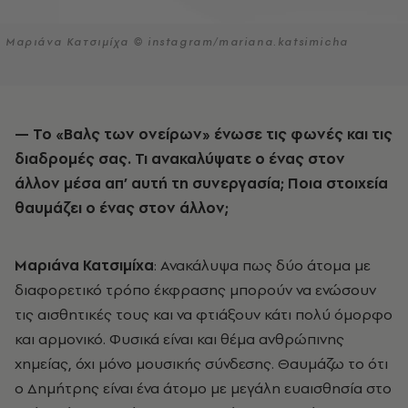
Μαριάνα Κατσιμίχα © instagram/mariana.katsimicha
— Το «Βαλς των ονείρων» ένωσε τις φωνές και τις
διαδρομές σας. Τι ανακαλύψατε ο ένας στον
άλλον μέσα απ’ αυτή τη συνεργασία; Ποια στοιχεία
θαυμάζει ο ένας στον άλλον;
Μαριάνα Κατσιμίχα
: Ανακάλυψα πως δύο άτομα με
διαφορετικό τρόπο έκφρασης μπορούν να ενώσουν
τις αισθητικές τους και να φτιάξουν κάτι πολύ όμορφο
και αρμονικό. Φυσικά είναι και θέμα ανθρώπινης
χημείας, όχι μόνο μουσικής σύνδεσης. Θαυμάζω το ότι
ο Δημήτρης είναι ένα άτομο με μεγάλη ευαισθησία στο