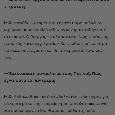
τι κρατάς;
Μ.Κ.
: Μεγάλη εμπειρία. Μου έμαθε πάρα πολλά. Με
ωρίμασε μουσικά. Πλέον δεν αγχώνομαι σχεδόν ποτέ
στη σκηνή. Ο Γιώργος Νταλάρας είναι ένας τεράστιος
μουσικός και επαγγελματίας. Και νιώθω τιμή και χαρά
που έχω συνεργαστεί και θα συνεργαστώ ξανά μαζί
του.
— Έρχεται και η συναυλία με τους Πυξ Λαξ. Πώς
έγινε αυτό το πάντρεμα;
Μ.Κ.
: Εκδηλώθηκε μετά το «Βαλς» ένα ενδιαφέρον για
μένα, και μέσω της εταιρείας μου υπήρξε επικοινωνία
και προέκυψαν τα live. Θυμάμαι, μάλιστα, πολύ