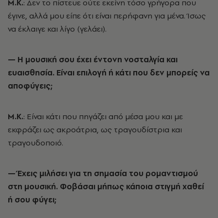
Μ.Κ.
: Δεν το πίστευε ούτε εκείνη τόσο γρήγορα που
έγινε, αλλά μου είπε ότι είναι περήφανη για μένα. Ίσως
να έκλαιγε και λίγο (γελάει).
— Η μουσική σου έχει έντονη νοσταλγία και
ευαισθησία. Είναι επιλογή ή κάτι που δεν μπορείς να
αποφύγεις;
Μ.Κ.
: Είναι κάτι που πηγάζει από μέσα μου και με
εκφράζει ως ακροάτρια, ως τραγουδίστρια και
τραγουδοποιό.
— Έχεις μιλήσει για τη σημασία του ρομαντισμού
στη μουσική. Φοβάσαι μήπως κάποια στιγμή χαθεί
ή σου φύγει;