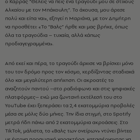
ο Καρράς “Θέλεις να πεις ένα τραγούδι μου σε στίχους
Αλκαίου με τον Μπάκουλη;”. Το άκουσα, μου άρεσε
πολύ και είπα ναι», εξηγεί η Μαριάνα, με τον Δημήτρη
να προσθέτει: «Το “Βαλς” ήρθε και μας βρήκε, όπως
όλα τα τραγούδια – τυχαία, αλλά κάπως
προδιαγεγραμμένα».
Από εκεί και πέρα, το τραγούδι άρχισε να βρίσκει μόνο
του τον δρόμο προς τον κόσμο, κερδίζοντας σταδιακά
όλο και μεγαλύτερη απήχηση. Οι ακροατές το
αναζητούν παντού –στο ραδιόφωνο και στις ψηφιακές
πλατφόρμες– ενώ μια ζωντανή εκτέλεσή του στο
YouTube έχει ξεπεράσει τα 2,4 εκατομμύρια προβολές
μέσα σε μόλις δύο μήνες. Την ίδια στιγμή, στο Spotify
μετρά ήδη πάνω από 2 εκατομμύρια ακροάσεις. Στο
TikTok, μάλιστα, το «Βαλς των ονείρων» ντύνει βίντεο
με έντονα προσωπικό χαρακτήρα, καταφέρνοντας να