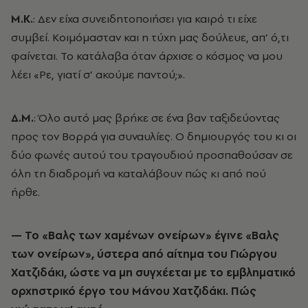
Μ.Κ.
: Δεν είχα συνειδητοποιήσει για καιρό τι είχε
συμβεί. Κοιμόμασταν και η τύχη μας δούλευε, απ’ ό,τι
φαίνεται. Το κατάλαβα όταν άρχισε ο κόσμος να μου
λέει «Ρε, γιατί σ’ ακούμε παντού;».
Δ.Μ.
: Όλο αυτό μας βρήκε σε ένα βαν ταξιδεύοντας
προς τον Βορρά για συναυλίες. Ο δημιουργός του κι οι
δύο φωνές αυτού του τραγουδιού προσπαθούσαν σε
όλη τη διαδρομή να καταλάβουν πώς κι από πού
ήρθε.
— Το «Βαλς των χαμένων ονείρων» έγινε «Βαλς
των ονείρων», ύστερα από αίτημα του Γιώργου
Χατζιδάκι, ώστε να μη συγχέεται με το εμβληματικό
ορχηστρικό έργο του Μάνου Χατζιδάκι. Πώς