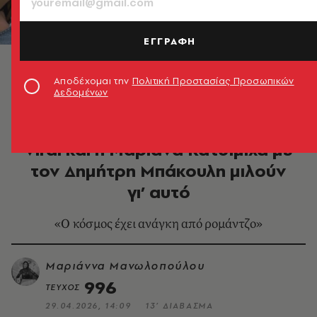
ΕΓΓΡΑΦΗ
Μαριάνα Κατσιμίχα, Δημήτρης Μπάκουλης ©
Μαριάννα Μανωλοπούλου
Αποδέχομαι την
Πολιτική Προστασίας Προσωπικών
Δεδομένων
ΜΟΥΣΙΚΗ
Το «Βαλς των Ονείρων» έγινε
viral και η Μαριάνα Κατσιμίχα με
τον Δημήτρη Μπάκουλη μιλούν
γι’ αυτό
«Ο κόσμος έχει ανάγκη από ρομάντζο»
Μαριάννα Μανωλοπούλου
996
ΤΕΥΧΟΣ
29.04.2026, 14:09
13’ ΔΙΑΒΑΣΜΑ