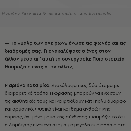
Μαριάνα Κατσιμίχα © instagram/mariana.katsimicha
— Το «Βαλς των ονείρων» ένωσε τις φωνές και τις
διαδρομές σας. Τι ανακαλύψατε ο ένας στον
άλλον μέσα απ’ αυτή τη συνεργασία; Ποια στοιχεία
θαυμάζει ο ένας στον άλλον;
Μαριάνα Κατσιμίχα
: Ανακάλυψα πως δύο άτομα με
διαφορετικό τρόπο έκφρασης μπορούν να ενώσουν
τις αισθητικές τους και να φτιάξουν κάτι πολύ όμορφο
και αρμονικό. Φυσικά είναι και θέμα ανθρώπινης
χημείας, όχι μόνο μουσικής σύνδεσης. Θαυμάζω το ότι
ο Δημήτρης είναι ένα άτομο με μεγάλη ευαισθησία στο