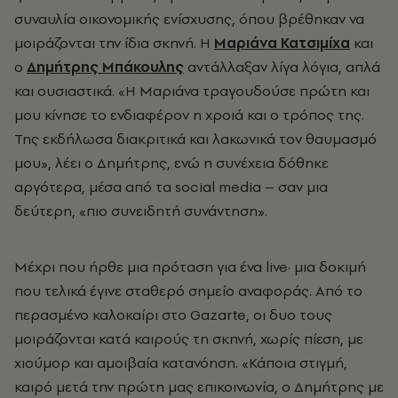
συναυλία οικονομικής ενίσχυσης, όπου βρέθηκαν να
μοιράζονται την ίδια σκηνή. Η
Μαριάνα Κατσιμίχα
και
ο
Δημήτρης Μπάκουλης
αντάλλαξαν λίγα λόγια, απλά
και ουσιαστικά. «Η Μαριάνα τραγουδούσε πρώτη και
μου κίνησε το ενδιαφέρον η χροιά και ο τρόπος της.
Της εκδήλωσα διακριτικά και λακωνικά τον θαυμασμό
μου», λέει ο Δημήτρης, ενώ η συνέχεια δόθηκε
αργότερα, μέσα από τα social media – σαν μια
δεύτερη, «πιο συνειδητή συνάντηση».
Μέχρι που ήρθε μια πρόταση για ένα live· μια δοκιμή
που τελικά έγινε σταθερό σημείο αναφοράς. Από το
περασμένο καλοκαίρι στο Gazarte, οι δυο τους
μοιράζονται κατά καιρούς τη σκηνή, χωρίς πίεση, με
χιούμορ και αμοιβαία κατανόηση. «Κάποια στιγμή,
καιρό μετά την πρώτη μας επικοινωνία, ο Δημήτρης με