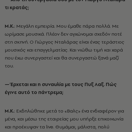
τι κρατάς;
Μ.Κ.
: Μεγάλη εμπειρία. Μου έμαθε πάρα πολλά. Με
ωρίμασε μουσικά. Πλέον δεν αγχώνομαι σχεδόν ποτέ
στη σκηνή. Ο Γιώργος Νταλάρας είναι ένας τεράστιος
μουσικός και επαγγελματίας. Και νιώθω τιμή και χαρά
που έχω συνεργαστεί και θα συνεργαστώ ξανά μαζί
του.
— Έρχεται και η συναυλία με τους Πυξ Λαξ. Πώς
έγινε αυτό το πάντρεμα;
Μ.Κ.
: Εκδηλώθηκε μετά το «Βαλς» ένα ενδιαφέρον για
μένα, και μέσω της εταιρείας μου υπήρξε επικοινωνία
και προέκυψαν τα live. Θυμάμαι, μάλιστα, πολύ