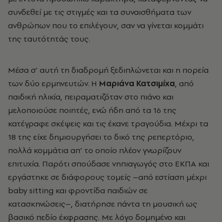
συνδεθεί με τις στιγμές και τα συναισθήματα των
ανθρώπων που το επιλέγουν, σαν να γίνεται κομμάτι
της ταυτότητάς τους.
Μέσα σ’ αυτή τη διαδρομή ξεδιπλώνεται και η πορεία
των δύο ερμηνευτών. Η
Μαριάνα Κατσιμίχα
, από
παιδική ηλικία, πειραματιζόταν στο πιάνο και
μελοποιούσε ποιητές, ενώ ήδη από τα 16 της
κατέγραφε σκέψεις και τις έκανε τραγούδια. Μέχρι τα
18 της είχε δημιουργήσει το δικό της ρεπερτόριο,
πολλά κομμάτια απ’ το οποίο πλέον γνωρίζουν
επιτυχία. Παρότι σπούδασε νηπιαγωγός στο ΕΚΠΑ και
εργάστηκε σε διάφορους τομείς –από εστίαση μέχρι
baby sitting και φροντίδα παιδιών σε
κατασκηνώσεις–, διατήρησε πάντα τη μουσική ως
βασικό πεδίο έκφρασης. Με λόγο δομημένο και