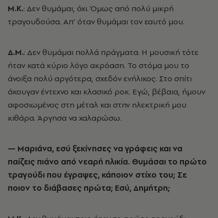
Μ.Κ.
: Δεν θυμάμαι, όχι. Όμως από πολύ μικρή
τραγουδούσα. Απ’ όταν θυμάμαι τον εαυτό μου.
Δ.Μ.
: Δεν θυμάμαι πολλά πράγματα. Η μουσική τότε
ήταν κατά κύριο λόγο ακρόαση. Το στόμα μου το
άνοιξα πολύ αργότερα, σχεδόν ενήλικος. Στο σπίτι
άκουγαν έντεχνο και κλασικό ροκ. Εγώ, βέβαια, ήμουν
αφοσιωμένος στη μέταλ και στην ηλεκτρική μου
κιθάρα. Άργησα να χαλαρώσω.
— Mαριάνα, εσύ ξεκίνησες να γράφεις και να
παίζεις πιάνο από νεαρή ηλικία. Θυμάσαι το πρώτο
τραγούδι που έγραψες, κάποιον στίχο του; Σε
ποιoν το διάβασες πρώτα; Εσύ, Δημήτρη;