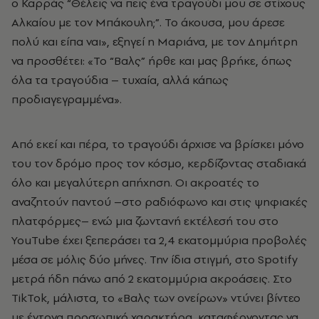
ο Καρράς “Θέλεις να πεις ένα τραγούδι μου σε στίχους
Αλκαίου με τον Μπάκουλη;”. Το άκουσα, μου άρεσε
πολύ και είπα ναι», εξηγεί η Μαριάνα, με τον Δημήτρη
να προσθέτει: «Το “Βαλς” ήρθε και μας βρήκε, όπως
όλα τα τραγούδια – τυχαία, αλλά κάπως
προδιαγεγραμμένα».
Από εκεί και πέρα, το τραγούδι άρχισε να βρίσκει μόνο
του τον δρόμο προς τον κόσμο, κερδίζοντας σταδιακά
όλο και μεγαλύτερη απήχηση. Οι ακροατές το
αναζητούν παντού –στο ραδιόφωνο και στις ψηφιακές
πλατφόρμες– ενώ μια ζωντανή εκτέλεσή του στο
YouTube έχει ξεπεράσει τα 2,4 εκατομμύρια προβολές
μέσα σε μόλις δύο μήνες. Την ίδια στιγμή, στο Spotify
μετρά ήδη πάνω από 2 εκατομμύρια ακροάσεις. Στο
TikTok, μάλιστα, το «Βαλς των ονείρων» ντύνει βίντεο
με έντονα προσωπικό χαρακτήρα, καταφέρνοντας να