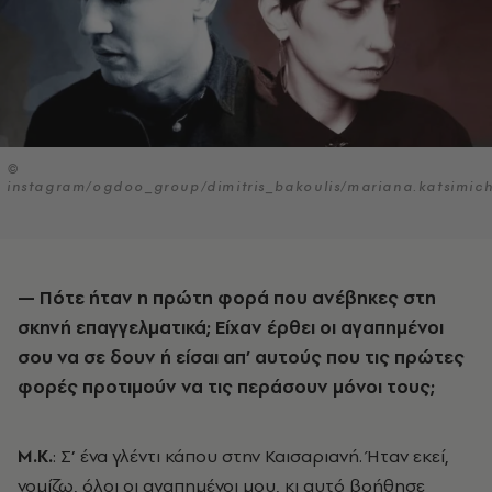
©
instagram/ogdoo_group/dimitris_bakoulis/mariana.katsimic
— Πότε ήταν η πρώτη φορά που ανέβηκες στη
σκηνή επαγγελματικά; Είχαν έρθει οι αγαπημένοι
σου να σε δουν ή είσαι απ’ αυτούς που τις πρώτες
φορές προτιμούν να τις περάσουν μόνοι τους;
Μ.Κ.
: Σ’ ένα γλέντι κάπου στην Καισαριανή. Ήταν εκεί,
νομίζω, όλοι οι αγαπημένοι μου, κι αυτό βοήθησε