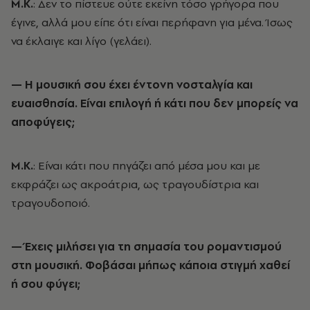
Μ.Κ.
: Δεν το πίστευε ούτε εκείνη τόσο γρήγορα που
έγινε, αλλά μου είπε ότι είναι περήφανη για μένα. Ίσως
να έκλαιγε και λίγο (γελάει).
— Η μουσική σου έχει έντονη νοσταλγία και
ευαισθησία. Είναι επιλογή ή κάτι που δεν μπορείς να
αποφύγεις;
Μ.Κ.
: Είναι κάτι που πηγάζει από μέσα μου και με
εκφράζει ως ακροάτρια, ως τραγουδίστρια και
τραγουδοποιό.
— Έχεις μιλήσει για τη σημασία του ρομαντισμού
στη μουσική. Φοβάσαι μήπως κάποια στιγμή χαθεί
ή σου φύγει;