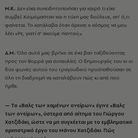
Μ.Κ.
: Δεν είχα συνειδητοποιήσει για καιρό τι είχε
συμβεί. Κοιμόμασταν και η τύχη μας δούλευε, απ’ ό,τι
φαίνεται. Το κατάλαβα όταν άρχισε ο κόσμος να μου
λέει «Ρε, γιατί σ’ ακούμε παντού;».
Δ.Μ.
: Όλο αυτό μας βρήκε σε ένα βαν ταξιδεύοντας
προς τον Βορρά για συναυλίες. Ο δημιουργός του κι οι
δύο φωνές αυτού του τραγουδιού προσπαθούσαν σε
όλη τη διαδρομή να καταλάβουν πώς κι από πού
ήρθε.
— Το «Βαλς των χαμένων ονείρων» έγινε «Βαλς
των ονείρων», ύστερα από αίτημα του Γιώργου
Χατζιδάκι, ώστε να μη συγχέεται με το εμβληματικό
ορχηστρικό έργο του Μάνου Χατζιδάκι. Πώς