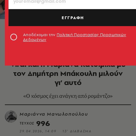
ΕΓΓΡΑΦΗ
Μαριάνα Κατσιμίχα, Δημήτρης Μπάκουλης ©
Μαριάννα Μανωλοπούλου
Αποδέχομαι την
Πολιτική Προστασίας Προσωπικών
Δεδομένων
ΜΟΥΣΙΚΗ
Το «Βαλς των Ονείρων» έγινε
viral και η Μαριάνα Κατσιμίχα με
τον Δημήτρη Μπάκουλη μιλούν
γι’ αυτό
«Ο κόσμος έχει ανάγκη από ρομάντζο»
Μαριάννα Μανωλοπούλου
996
ΤΕΥΧΟΣ
29.04.2026, 14:09
13’ ΔΙΑΒΑΣΜΑ