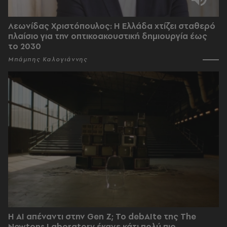
Λεωνίδας Χριστόπουλος: Η Ελλάδα χτίζει σταθερό
πλαίσιο για την οπτικοακουστική δημιουργία έως
το 2030
Μπάμπης Καλογιάννης
Η AI απέναντι στην Gen Z; Το debAIte της The
Newtons Laboratory έκανε κάτι πολύ πιο