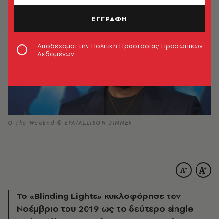
ΕΓΓΡΑΦΗ
Αποδέχομαι την
Πολιτική Προστασίας Προσωπικών
Δεδομένων
Ο The Weeknd © ΕΡΑ/ALLISON DINNER
Το «Blinding Lights» κυκλοφόρησε τον
Νοέμβριο του 2019 ως το δεύτερο single