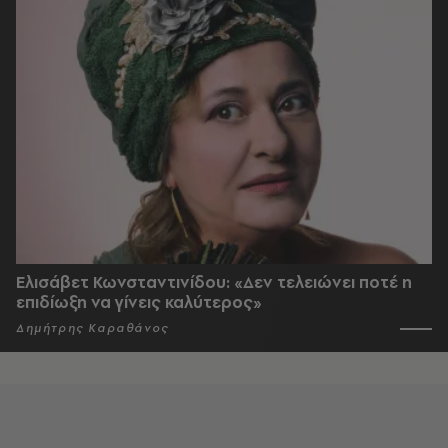
Ελισάβετ Κωνσταντινίδου: «Δεν τελειώνει ποτέ η
επιδίωξη να γίνεις καλύτερος»
Δημήτρης Καραθάνος