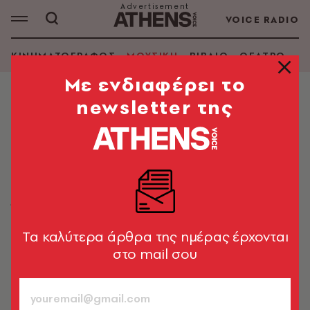
VOICE RADIO
ΚΙΝΗΜΑΤΟΓΡΑΦΟΣ
ΜΟΥΣΙΚΗ
ΒΙΒΛΙΟ
ΘΕΑΤΡΟ - Ο
Mε ενδιαφέρει το
newsletter της
ΜΟΥΣΙΚΗ
Ρεκόρ για το «Blinding Lights» του
The Weeknd - Πρώτο στο Spotify
με 5 δισ. streams
Έξι χρόνια μετά την κυκλοφορία του από το άλμπουμ
«After Hours»
Tα καλύτερα άρθρα της ημέρας έρχονται
στο mail σου
Newsroom
01.09.2025, 16:42
1’ ΔΙΑΒΑΣΜΑ