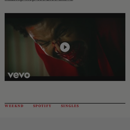
WEEKND
SPOTIFY
SINGLES